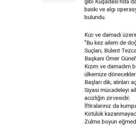
gibi Kuşadası’nda da d
baskı ve algı operas
bulundu.
Kızı ve damadı üzeri
"Bu kez ailem de doğ
Suçları, Bülent Tezc
Başkanı Ömer Günel’i
Kızım ve damadım bir
ülkemize döneceklerd
Başları dik, alınları aç
Siyasi mücadeleyi ai
acizliğin zirvesidir.
İftiralarınız da kum
Kötülük kazanmayac
Zulme boyun eğmedi