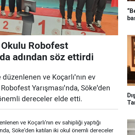
“B
ba
i Okulu Robofest
da adından söz ettirdi
 düzenlenen ve Koçarlı'nın ev
ğı Robofest Yarışması'nda, Söke'den
Dı
 önemli dereceler elde etti.
Ta
nlenen ve Koçarlı'nın ev sahipliği yaptığı
da, Söke'den katılan iki okul önemli dereceler