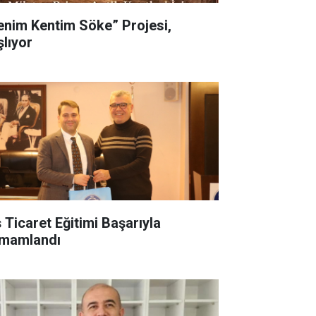
enim Kentim Söke” Projesi,
şlıyor
ş Ticaret Eğitimi Başarıyla
mamlandı