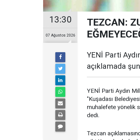
13:30
TEZCAN: Z
EĞMEYECEĞ
07 Ağustos 2026
YENİ Parti Aydın
açıklamada şunl
YENİ Parti Aydın Mil
"Kuşadası Belediyes
muhalefete yönelik 
dedi.
Tezcan açıklamasın