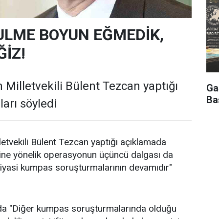
ULME BOYUN EĞMEDİK,
İZ!
 Milletvekili Bülent Tezcan yaptığı
Ga
Ba
arı söyledi
letvekili Bülent Tezcan yaptığı açıklamada
ine yönelik operasyonun üçüncü dalgası da
siyasi kumpas soruşturmalarının devamıdır"
da "Diğer kumpas soruşturmalarında olduğu