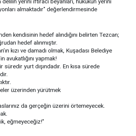
elilin yerini iftiracı beyanları, hukukun yerini
yonları almaktadır" değerlendirmesinde
nden kendisinin hedef alındığını belirten Tezcan;
rudan hedef alınmıştır.
an’ın kızı ve damadı olmak, Kuşadası Belediye
n avukatlığını yapmak!
 süredir yurt dışındadır. En kısa sürede
ir.
ıktır.
leler üzerinden yürütmek
paslarınız da gerçeğin üzerini örtemeyecek.
ak.
k, eğmeyeceğiz!"