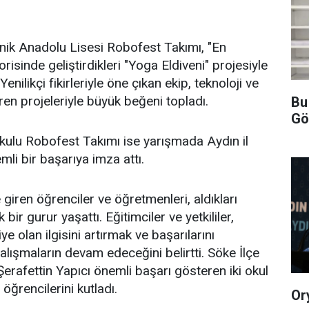
nik Anadolu Lisesi Robofest Takımı, "En
orisinde geliştirdikleri "Yoga Eldiveni" projesiyle
 Yenilikçi fikirleriyle öne çıkan ekip, teknoloji ve
iren projeleriyle büyük beğeni topladı.
Bu
Gö
kulu Robofest Takımı ise yarışmada Aydın il
li bir başarıya imza attı.
iren öğrenciler ve öğretmenleri, aldıkları
 bir gurur yaşattı. Eğitimciler ve yetkililer,
ye olan ilgisini artırmak ve başarılarını
lışmaların devam edeceğini belirtti. Söke İlçe
Şerafettin Yapıcı önemli başarı gösteren iki okul
öğrencilerini kutladı.
Or