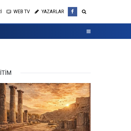
İ
WEB TV
YAZARLAR
İTİM