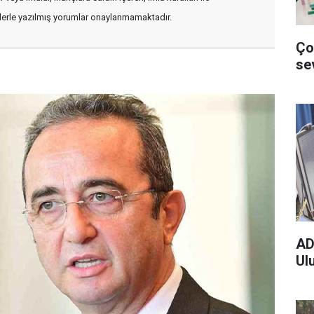
flerle yazılmış yorumlar onaylanmamaktadır.
Ço
se
AD
Ul