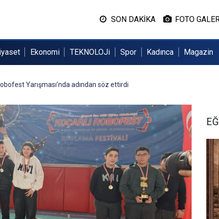
SON DAKİKA
FOTO GALER
iyaset
Ekonomi
TEKNOLOJi
Spor
Kadınca
Magazin
Robofest Yarışması’nda adından söz ettirdi
EĞ