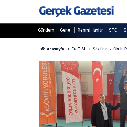
Gündem
Genel
Resmi İlanlar
STO
S
Anasayfa
EĞİTİM
Söke’nin İki Okulu 