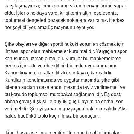
karşılaşmayınca; ipini koparan şikenin envai türünü yapar
oldu. İşler o noktaya vardı ki, şikenin altını eşeleseniz,
toplumsal dengeleri bozacak noktalara varırsınız. Herkes
her şeyi biliyor, ama üç maymunu oynuyor.
Şike olayları ve diğer sportif hukuki sorunları çözmek için
ihtisası spor olan mahkemeler kurulmalıdır. Yargıçları spor
konusunda uzman olmalıdır. Kurallar bu mahkemelerce
herkes için adil ve objektif bir biçimde uygulanmalıdır.
Kanun koyucu, kuralları titizlikle ortaya çıkarmalıdır.
Kuralların konulmasında ve uygulanmasında, şike gibi
işlenen suçların cezalandırılmasında taviz verilmemeli ve
bu konuda toplumsal mutabakat sağlanmalıdır. Eş dost,
ahbap çavuş ilişkisi ile büyük, güçlü ayrımına derhal son
verilmelidir. Şikeyi yapanın gözyaşına bakılmamalıdır. Aksi
halde bugünkü tablo kaçınılmaz bir sonuçtur.
İkinci husus ise, insan eğitimi ile onun bir alt dilimi olan