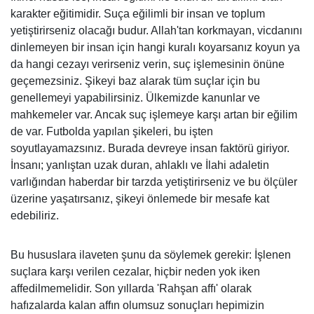
karakter eğitimidir. Suça eğilimli bir insan ve toplum
yetiştirirseniz olacağı budur. Allah'tan korkmayan, vicdanını
dinlemeyen bir insan için hangi kuralı koyarsanız koyun ya
da hangi cezayı verirseniz verin, suç işlemesinin önüne
geçemezsiniz. Şikeyi baz alarak tüm suçlar için bu
genellemeyi yapabilirsiniz. Ülkemizde kanunlar ve
mahkemeler var. Ancak suç işlemeye karşı artan bir eğilim
de var. Futbolda yapılan şikeleri, bu işten
soyutlayamazsınız. Burada devreye insan faktörü giriyor.
İnsanı; yanlıştan uzak duran, ahlaklı ve İlahi adaletin
varlığından haberdar bir tarzda yetiştirirseniz ve bu ölçüler
üzerine yaşatırsanız, şikeyi önlemede bir mesafe kat
edebiliriz.
Bu hususlara ilaveten şunu da söylemek gerekir: İşlenen
suçlara karşı verilen cezalar, hiçbir neden yok iken
affedilmemelidir. Son yıllarda 'Rahşan affı' olarak
hafızalarda kalan affın olumsuz sonuçları hepimizin