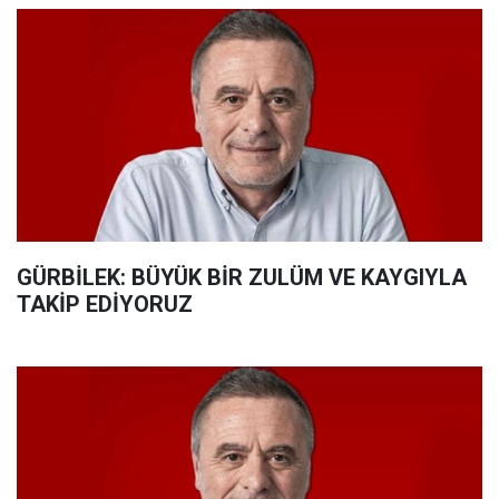
GÜRBİLEK: BÜYÜK BİR ZULÜM VE KAYGIYLA
TAKİP EDİYORUZ