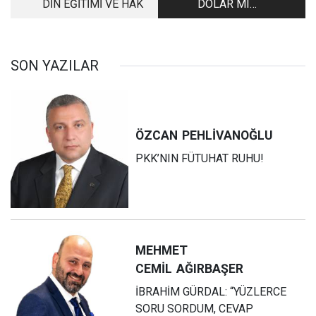
DİN EĞİTİMİ VE HAK
DOLAR MI
HASTALANDI?
SON YAZILAR
ÖZCAN
PEHLİVANOĞLU
PKK’NIN FÜTUHAT RUHU!
MEHMET
CEMİL
AĞIRBAŞER
İBRAHİM GÜRDAL: “YÜZLERCE
SORU SORDUM, CEVAP