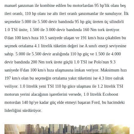
manuel şanzıman ile kombine edilen bu motorlardan 95 hp'lik olanı beş
ileri oranlı, 110 hp olanı ise altı ileri oranlı şanzımanlar ile sunuluyor. İlk
seçenekte 5.000 ile 5.500 devir bandında 95 hp güç üreten üç silindirli
1.0 TSI ünite, 1.500 ile 3.000 devir bandında 160 Nm tork üretiyor.
0'dan 100 km/s hıza 10.5 saniyede ulaşan ve 191 km/s hıza çıkabilen bu
seçenek ortalama 4.1 litrelik tüketim değeri ise A sınıfı enerji seviyesine
sahip. 5.000 ile 5.500 devir aralığında 110 hp güç ve 1.500 ile 4.000
devir bandında 200 Nm tork ürete güçlü 1.0 TSI ise Polo'nun 9.3
saniyede 0'dan 100 km/s hıza ulaşmasına imkan veriyor. Maksimum hızı
197 km/s olan bu seçeneğin ortalama yakıt tüketimi ise 4.3 litre oalrak
veiliyor. 1.0 litrelik yeni TSI 110 hp güce ulaşması ile 1.2 litrelik TSI
motorun yerini alacağının işaretlerini versede, 1.0 litrelik Ecoboost
motordan 140 hp'ye kadar güç elde etmeyi başaran Ford, bu hacimdeki
liderliğini sürdürüyor.