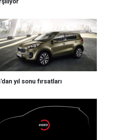
şılıyor
'dan yıl sonu fırsatları