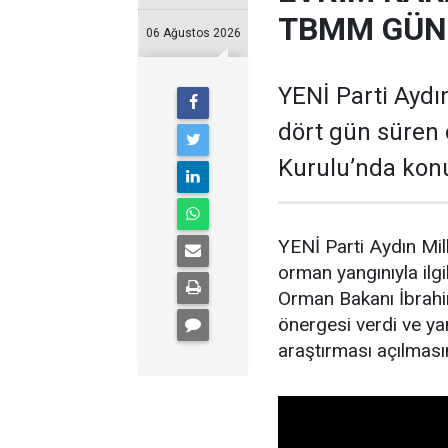
TBMM GÜND
06 Ağustos 2026
YENİ Parti Aydın
dört gün süren 
Kurulu’nda kon
YENİ Parti Aydın Mil
orman yangınıyla il
Orman Bakanı İbrahim
önergesi verdi ve yan
araştırması açılmasın