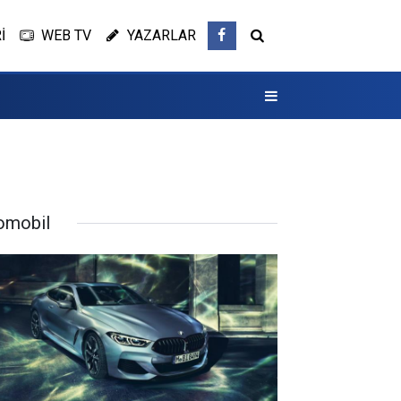
İ
WEB TV
YAZARLAR
omobil