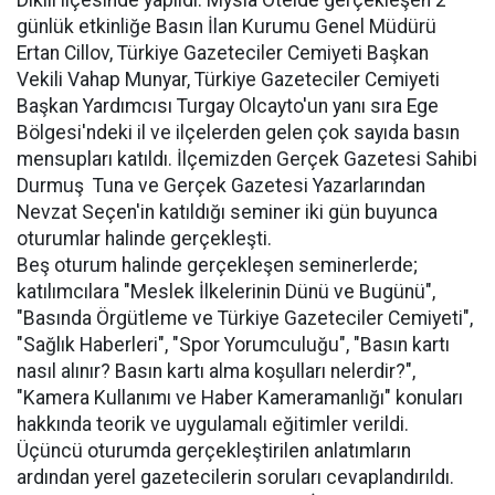
Dikili ilçesinde yapıldı. Mysia Otelde gerçekleşen 2
günlük etkinliğe Basın İlan Kurumu Genel Müdürü
Ertan Cillov, Türkiye Gazeteciler Cemiyeti Başkan
Vekili Vahap Munyar, Türkiye Gazeteciler Cemiyeti
Başkan Yardımcısı Turgay Olcayto'un yanı sıra Ege
Bölgesi'ndeki il ve ilçelerden gelen çok sayıda basın
mensupları katıldı. İlçemizden Gerçek Gazetesi Sahibi
Durmuş Tuna ve Gerçek Gazetesi Yazarlarından
Nevzat Seçen'in katıldığı seminer iki gün buyunca
oturumlar halinde gerçekleşti.
Beş oturum halinde gerçekleşen seminerlerde;
katılımcılara "Meslek İlkelerinin Dünü ve Bugünü",
"Basında Örgütleme ve Türkiye Gazeteciler Cemiyeti",
"Sağlık Haberleri", "Spor Yorumculuğu", "Basın kartı
nasıl alınır? Basın kartı alma koşulları nelerdir?",
"Kamera Kullanımı ve Haber Kameramanlığı" konuları
hakkında teorik ve uygulamalı eğitimler verildi.
Üçüncü oturumda gerçekleştirilen anlatımların
ardından yerel gazetecilerin soruları cevaplandırıldı.