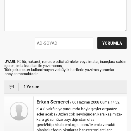
UYARI:
Küfür, hakaret, rencide edici cümleler veya imalar, inançlara saldırı
içeren, imla kuralları ile yazılmamış,
Türkçe karakter kullanılmayan ve büyük harflerle yazılmış yorumlar
onaylanmamaktadır.
1 Yorum
Erkan Semerci
/ 06 Haziran 2008 Cuma 14:32
K.A.S vakfı niye yurdumda böyle şeyler organize
eder acaba?Bizleri çok sevdiğinden,kara kaşımıza-
kara gözümüze bayıldığından olsa
gerek!http://hablemitoglu.com/ Merakı ve vakti
olanlar,lütfedip okurlarsa benzeri toplantıların