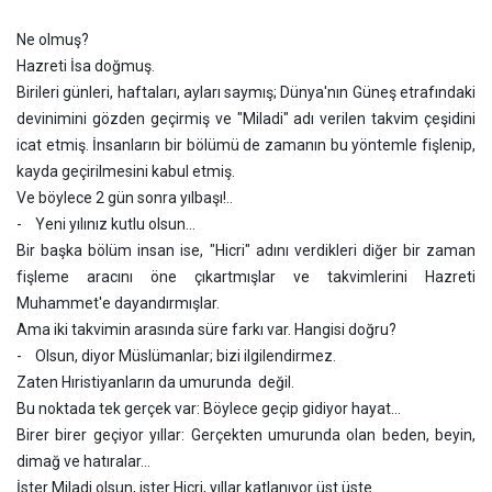
Ne olmuş?
Hazreti İsa doğmuş.
Birileri günleri, haftaları, ayları saymış; Dünya'nın Güneş etrafındaki
devinimini gözden geçirmiş ve "Miladi" adı verilen takvim çeşidini
icat etmiş. İnsanların bir bölümü de zamanın bu yöntemle fişlenip,
kayda geçirilmesini kabul etmiş.
Ve böylece 2 gün sonra yılbaşı!..
- Yeni yılınız kutlu olsun...
Bir başka bölüm insan ise, "Hicri" adını verdikleri diğer bir zaman
fişleme aracını öne çıkartmışlar ve takvimlerini Hazreti
Muhammet'e dayandırmışlar.
Ama iki takvimin arasında süre farkı var. Hangisi doğru?
- Olsun, diyor Müslümanlar; bizi ilgilendirmez.
Zaten Hıristiyanların da umurunda değil.
Bu noktada tek gerçek var: Böylece geçip gidiyor hayat...
Birer birer geçiyor yıllar: Gerçekten umurunda olan beden, beyin,
dimağ ve hatıralar...
İster Miladi olsun, ister Hicri, yıllar katlanıyor üst üste...