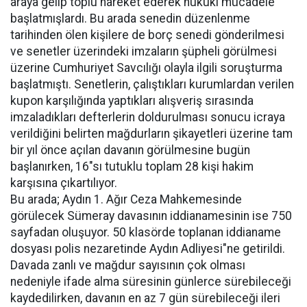
araya gelip toplu hareket ederek hukuki mücadele
başlatmışlardı. Bu arada senedin düzenlenme
tarihinden ölen kişilere de borç senedi gönderilmesi
ve senetler üzerindeki imzaların şüpheli görülmesi
üzerine Cumhuriyet Savcılığı olayla ilgili soruşturma
başlatmıştı. Senetlerin, çalıştıkları kurumlardan verilen
kupon karşılığında yaptıkları alışveriş sırasında
imzaladıkları defterlerin doldurulması sonucu icraya
verildiğini belirten mağdurların şikayetleri üzerine tam
bir yıl önce açılan davanın görülmesine bugün
başlanırken, 16"sı tutuklu toplam 28 kişi hakim
karşısına çıkartılıyor.
Bu arada; Aydın 1. Ağır Ceza Mahkemesinde
görülecek Sümeray davasının iddianamesinin ise 750
sayfadan oluşuyor. 50 klasörde toplanan iddianame
dosyası polis nezaretinde Aydın Adliyesi"ne getirildi.
Davada zanlı ve mağdur sayısının çok olması
nedeniyle ifade alma süresinin günlerce sürebileceği
kaydedilirken, davanın en az 7 gün sürebileceği ileri