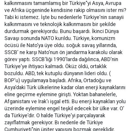
kalkınmasını tamamlamış bir Türkiye"yi Asya, Avrupa
ve Afrika üçgeninde kendisine rakip olmasını ister mi?
Tabi ki istemez. İşte bu nedenlerle Türkiye'nin sanayii
kalkınmasını ve teknolojik kalkınmasını bir şekilde
durdurmak gerekiyordu. Bunu başardı. İkinci Dünya
Savaşı sonunda NATO kurıldu. Türkiye, komunizm
öcüsü ile Nato'ya üye oldu. soğuk savaş yıllarında,
SSCB' ne karşı Nato'nun ön jandarma karakolu olarak
görev yaptı. SSCB'liği 1990'larda dağılınca, ABD'nin
Türkiye'ye ihtiyacı kalmadı. Öküz öldü, ortaklık
bozuldu. ABD, tek kutuplu dünyanın lideri oldu. (
BOP'u) uygulamaya başladı. Afrika, Ortadoğu ve
Asya'daki Türk ülkelerine kadar olan enerji kaynaklarını
eline geçirme eylemine girişti. Yoktan bahanelerle,
Afganistanı ve Irak'ı işgal etti. Bu enerji kaynakları yolu
üzerinde eylemine engel teşkil edecek bir ülke var. O'
da Türkiye'dir. O halde Türkiye'yi parçalayarak
zayıflatmak gerekiyor. Bı nedenle de Türkiye
Cumhuriyeti"nin üniter yapısını bozmak gereklidir.