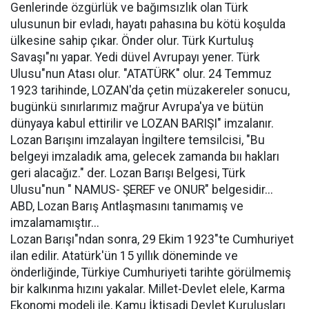
Genlerinde özgürlük ve bağımsızlık olan Türk
ulusunun bir evladı, hayatı pahasına bu kötü koşulda
ülkesine sahip çıkar. Önder olur. Türk Kurtuluş
Savaşı"nı yapar. Yedi düvel Avrupayı yener. Türk
Ulusu"nun Atası olur. "ATATÜRK" olur. 24 Temmuz
1923 tarihinde, LOZAN'da çetin müzakereler sonucu,
bugünkü sınırlarımız mağrur Avrupa'ya ve bütün
dünyaya kabul ettirilir ve LOZAN BARIŞI" imzalanır.
Lozan Barışını imzalayan İngiltere temsilcisi, "Bu
belgeyi imzaladık ama, gelecek zamanda bıı hakları
geri alacağız." der. Lozan Barışı Belgesi, Türk
Ulusu"nun " NAMUS- ŞEREF ve ONUR" belgesidir...
ABD, Lozan Barış Antlaşmasını tanımamış ve
imzalamamıştır...
Lozan Barışı"ndan sonra, 29 Ekim 1923"te Cumhuriyet
ilan edilir. Atatürk'ün 15 yıllık döneminde ve
önderliğinde, Türkiye Cumhuriyeti tarihte görülmemiş
bir kalkınma hızını yakalar. Millet-Devlet elele, Karma
Ekonomi modeli ile, Kamu İktisadi Devlet Kuruluşları