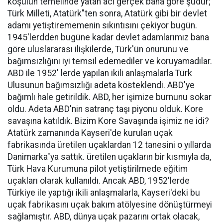
koşulun temelinde yatan acı gerçek bana göre şudur;
Türk Milleti, Atatürk"ten sonra, Atatürk gibi bir devlet
adamı yetiştirememenin sıkıntısını çekiyor bugün.
1945'lerdden bugüne kadar devlet adamlarımız bana
göre uluslararası ilişkilerde, Türk'ün onurunu ve
bağımsızlığını iyi temsil edemediler ve koruyamadılar.
ABD ile 1952' lerde yapılan ikili anlaşmalarla Türk
Ulusunun bağımsızlığı adeta kösteklendi. ABD'ye
bağımlı hale getirildik. ABD, her işimize burnunu sokar
oldu. Adeta ABD'nin satranç taşı piyonu olduk. Kore
savaşına katıldık. Bizim Kore Savaşında işimiz ne idi?
Atatürk zamanında Kayseri'de kurulan uçak
fabrikasında üretilen uçaklardan 12 tanesini o yıllarda
Danimarka"ya sattık. üretilen uçakların bir kısmıyla da,
Türk Hava Kurumuna pilot yetiştirilmede eğitim
uçakları olarak kullanıldı. Ancak ABD, 1952'lerde
Türkiye ile yaptığı ikili anlaşmalarla, Kayseri'deki bu
uçak fabrikasını uçak bakım atölyesine dönüştürmeyi
sağlamıştır. ABD, dünya uçak pazarını ortak olacak,