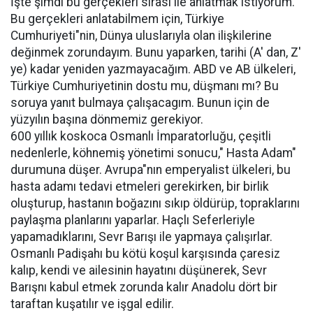
İşte şimdi bu gerçekleri sırası ile anlatmak istiyorum.
Bu gerçekleri anlatabilmem için, Türkiye
Cumhuriyeti"nin, Dünya uluslarıyla olan ilişkilerine
değinmek zorundayım. Bunu yaparken, tarihi (A' dan, Z'
ye) kadar yeniden yazmayacağım. ABD ve AB ülkeleri,
Türkiye Cumhuriyetinin dostu mu, düşmanı mı? Bu
soruya yanıt bulmaya çalışacagım. Bunun için de
yüzyılın başına dönmemiz gerekiyor.
600 yıllık koskoca Osmanlı İmparatorluğu, çeşitli
nedenlerle, köhnemiş yönetimi sonucu," Hasta Adam"
durumuna düşer. Avrupa"nın emperyalist ülkeleri, bu
hasta adamı tedavi etmeleri gerekirken, bir birlik
oluşturup, hastanın boğazını sıkıp öldürüp, topraklarını
paylaşma planlarını yaparlar. Haçlı Seferleriyle
yapamadıklarını, Sevr Barışı ile yapmaya çalışırlar.
Osmanlı Padişahı bu kötü koşul karşısında çaresiz
kalıp, kendi ve ailesinin hayatını düşünerek, Sevr
Barışnı kabul etmek zorunda kalır Anadolu dört bir
taraftan kuşatılır ve işgal edilir.