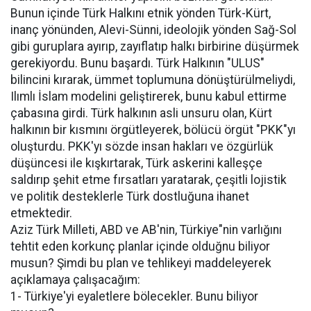
Bunun içinde Türk Halkını etnik yönden Türk-Kürt,
inanç yönünden, Alevi-Sünni, ideolojik yönden Sağ-Sol
gibi guruplara ayırıp, zayıflatıp halkı birbirine düşürmek
gerekiyordu. Bunu başardı. Türk Halkının "ULUS"
bilincini kırarak, ümmet toplumuna dönüştürülmeliydi,
Ilımlı İslam modelini geliştirerek, bunu kabul ettirme
çabasına girdi. Türk halkının asli unsuru olan, Kürt
halkının bir kısmını örgütleyerek, bölücü örgüt "PKK"yı
oluşturdu. PKK'yı sözde insan hakları ve özgürlük
düşüncesi ile kışkırtarak, Türk askerini kalleşçe
saldırıp şehit etme fırsatları yaratarak, çeşitli lojistik
ve politik desteklerle Türk dostluğuna ihanet
etmektedir.
Aziz Türk Milleti, ABD ve AB'nin, Türkiye"nin varlığını
tehtit eden korkunç planlar içinde olduğnu biliyor
musun? Şimdi bu plan ve tehlikeyi maddeleyerek
açıklamaya çalışacağım:
1- Türkiye'yi eyaletlere bölecekler. Bunu biliyor