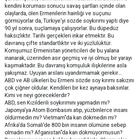
kendini koruması sonucu savaş şartları içinde olan
olaylarda, ölen Ermenilerin hainliği ve suçunu
görmüyorlar da, Türkiye'yi sözde soykırımı yaptı diye
90 yıl sonra, suçlamaya çalışıyorlar. Bu düpedüz
haksızlıktır. Tarihi gerçekleri inkar etmektir. Bu
davranış çifte standartlıktır ve iki yüzlülüktür.
Komşumuz Ermenistan yöneticileri de bu yalana
inanarak, üzerinden asır geçmiş ve iyi olmuş bir yarayı
kaşımaktadır. Bu davranış komşuluk ilişkilerine asla
yakışmaz. Uyuyan arslanı uyandırmamak gerekir...
ABD ve AB ülkeleri bu Ermeni sözde soy kırımı sakızını
çok çiğner oldular. Kendileri bir kez aynaya baksınlar.
Kimi ve neyi göreceklerdir?
ABD, sen Kızılderili soykırımını yapmadın mı?
Japonya'ya Atom Bombasını atıp, yüzbinlerce insanı
öldürmedin mi? Vietmam"da kan dökmedin mi?
Afrika'da Somali'de 800 bin insanın ölümüne sebep
olmadın mı? Afganistan"da kan dökmüyormusun?