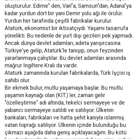
oluşturulur. Edirne" den, Van"a, Samsun"dan, Adana"ya
kadar yurdun dört bir yanı Demir yolu ağı ile örülür.
Yurdun her tarafında çeşitli fabrikalar kurulur.
Atatürk, ekonomist bir iktisatçıydı. Yaşamı tasarrufa
yönelikti. Bu nedenle de yurt dışı gezileri pek yapmadı.
Ancak dünya devlet adamları, adeta yarışırcasına
Türkiye'ye gelip, Atatürk'le tanışıp, onun feyzinden
yararlanmaya çalıştılar. Bu devlet adamları arasında
mağrur İngiltere Kralı da vardır.
Atatürk zamanında kurulan fabrikalarda, Türk İşçisi iş
sahibi olur.
Bir ekmek bulur, mutlu yaşamaya başlar. Bu mutlu
yaşamın kaynağı olan (KİT.) ler, zaman gelir
"özelleştirme" adı altında, tekelci sermayeye ve de
yabancı sermayeye satıldı ve satılıyor. Ülkenin
bankaları, fabrikaları ve hatta şehit kanıyla ıslanmış
vatan toprağı satılıyor. Ülkenin içinde bulunduğu bu
çıkmazı aşağıda daha geniş açıklayacağım. Bu kötü