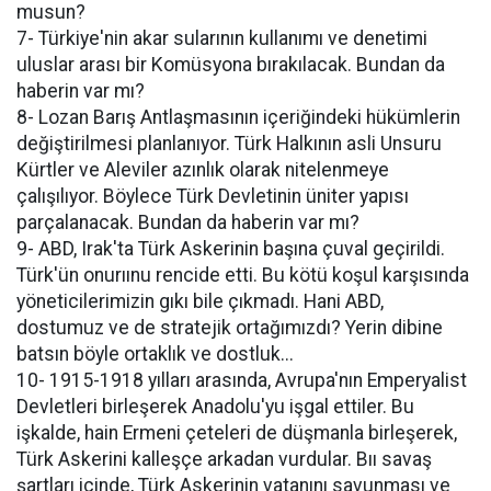
musun?
7- Türkiye'nin akar sularının kullanımı ve denetimi
uluslar arası bir Komüsyona bırakılacak. Bundan da
haberin var mı?
8- Lozan Barış Antlaşmasının içeriğindeki hükümlerin
değiştirilmesi planlanıyor. Türk Halkının asli Unsuru
Kürtler ve Aleviler azınlık olarak nitelenmeye
çalışılıyor. Böylece Türk Devletinin üniter yapısı
parçalanacak. Bundan da haberin var mı?
9- ABD, Irak'ta Türk Askerinin başına çuval geçirildi.
Türk'ün onurıınu rencide etti. Bu kötü koşul karşısında
yöneticilerimizin gıkı bile çıkmadı. Hani ABD,
dostumuz ve de stratejik ortağımızdı? Yerin dibine
batsın böyle ortaklık ve dostluk...
10- 1915-1918 yılları arasında, Avrupa'nın Emperyalist
Devletleri birleşerek Anadolu'yu işgal ettiler. Bu
işkalde, hain Ermeni çeteleri de düşmanla birleşerek,
Türk Askerini kalleşçe arkadan vurdular. Bıı savaş
şartları içinde, Türk Askerinin vatanını savunması ve