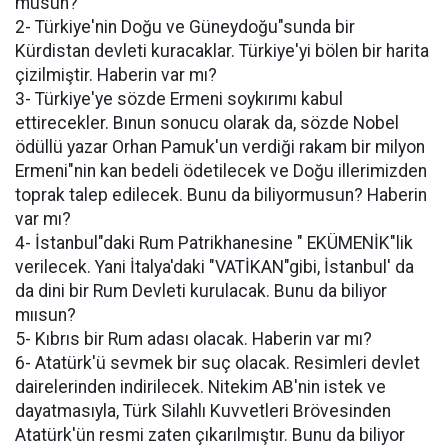
musun?
2- Türkiye'nin Doğu ve Güneydoğu"sunda bir
Kürdistan devleti kuracaklar. Türkiye'yi bölen bir harita
çizilmiştir. Haberin var mı?
3- Türkiye'ye sözde Ermeni soykırımı kabul
ettirecekler. Bınun sonucu olarak da, sözde Nobel
ödüllü yazar Orhan Pamuk'un verdiği rakam bir milyon
Ermeni"nin kan bedeli ödetilecek ve Doğu illerimizden
toprak talep edilecek. Bunu da biliyormusun? Haberin
var mı?
4- İstanbul"daki Rum Patrikhanesine " EKÜMENİK"lik
verilecek. Yani İtalya'daki "VATİKAN"gibi, İstanbul' da
da dini bir Rum Devleti kurulacak. Bunu da biliyor
mıısun?
5- Kıbrıs bir Rum adası olacak. Haberin var mı?
6- Atatürk'ü sevmek bir suç olacak. Resimleri devlet
dairelerinden indirilecek. Nitekim AB'nin istek ve
dayatmasıyla, Türk Silahlı Kuvvetleri Brövesinden
Atatürk'ün resmi zaten çıkarılmıştır. Bunu da biliyor