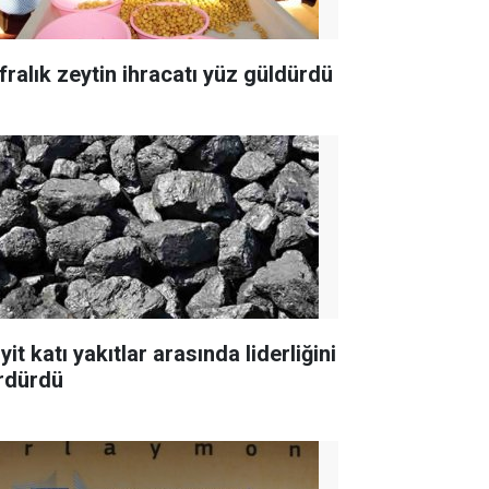
fralık zeytin ihracatı yüz güldürdü
yit katı yakıtlar arasında liderliğini
rdürdü