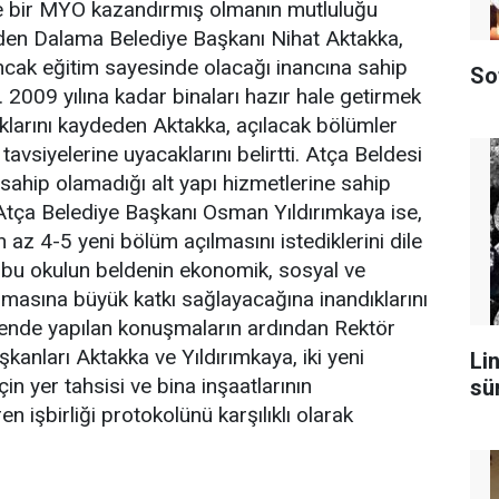
ne bir MYO kazandırmış olmanın mutluluğu
eden Dalama Belediye Başkanı Nihat Aktakka,
ancak eğitim sayesinde olacağı inancına sahip
So
. 2009 yılına kadar binaları hazır hale getirmek
klarını kaydeden Aktakka, açılacak bölümler
vsiyelerine uyacaklarını belirtti. Atça Beldesi
 sahip olamadığı alt yapı hizmetlerine sahip
Atça Belediye Başkanı Osman Yıldırımkaya ise,
az 4-5 yeni bölüm açılmasını istediklerini dile
a, bu okulun beldenin ekonomik, sosyal ve
ınmasına büyük katkı sağlayacağına inandıklarını
rende yapılan konuşmaların ardından Rektör
şkanları Aktakka ve Yıldırımkaya, iki yeni
Lin
n yer tahsisi ve bina inşaatlarının
sü
 işbirliği protokolünü karşılıklı olarak