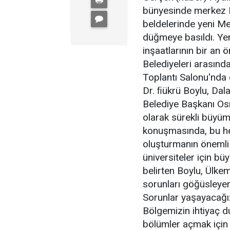
bünyesinde merkez D
beldelerinde yeni Me
düğmeye basıldı. Yeni
inşaatlarının bir an
Belediyeleri arasınd
Toplantı Salonu'nda
Dr. ﬁükrü Boylu, Dal
Belediye Başkanı Osm
olarak sürekli büyüm
konuşmasında, bu hed
oluşturmanın önemli 
üniversiteler için bü
belirten Boylu, Ülke
sorunları göğüsleye
Sorunlar yaşayacağı
Bölgemizin ihtiyaç du
bölümler açmak için 