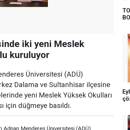
TO
BO
nde iki yeni Meslek
u kuruluyor
nderes Üniversitesi (ADÜ)
kez Dalama ve Sultanhisar ilçesine
Ey
elerinde yeni Meslek Yüksek Okulları
çö
 için düğmeye basıldı.
n Adnan Menderes Üniversitesi (ADÜ)