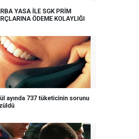
RBA YASA İLE SGK PRİM
RÇLARINA ÖDEME KOLAYLIĞI
lül ayında 737 tüketicinin sorunu
züldü