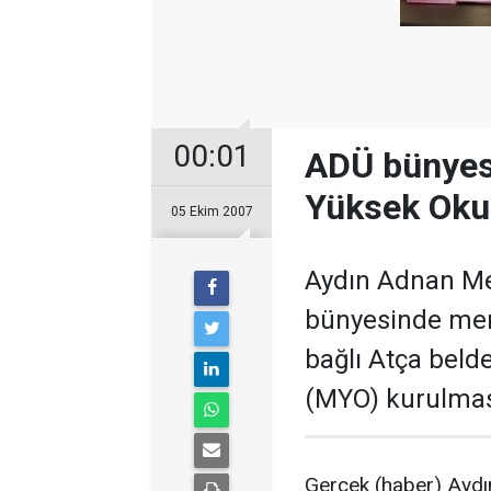
00:01
ADÜ bünyesi
Yüksek Okul
05 Ekim 2007
Aydın Adnan Me
bünyesinde mer
bağlı Atça beld
(MYO) kurulması
Gerçek (haber) Aydı