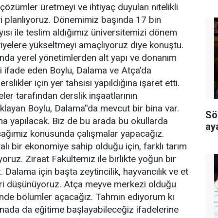
çözümler üretmeyi ve ihtiyaç duyulan nitelikli
i planlıyoruz. Dönemimiz başında 17 bin
ısı ile teslim aldığımız üniversitemizi dönem
iyelere yükseltmeyi amaçlıyoruz diye konuştu.
nda yerel yönetimlerden alt yapı ve donanım
ni ifade eden Boylu, Dalama ve Atça'da
rslikler için yer tahsisi yapıldığına işaret etti.
ler tarafından derslik inşaatlarının
layan Boylu, Dalama''da mevcut bir bina var.
Sö
ha yapılacak. Biz de bu arada bu okullarda
ay
cağımız konusunda çalışmalar yapacağız.
lı bir ekonomiye sahip olduğu için, farklı tarım
oruz. Ziraat Fakültemiz ile birlikte yoğun bir
. Dalama için başta zeytincilik, hayvancılık ve et
leri düşünüyoruz. Atça meyve merkezi olduğu
önde bölümler açacağız. Tahmin ediyorum ki
inada da eğitime başlayabileceğiz ifadelerine