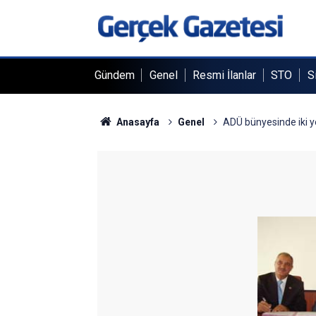
Gündem
Genel
Resmi İlanlar
STO
S
Anasayfa
Genel
ADÜ bünyesinde iki y