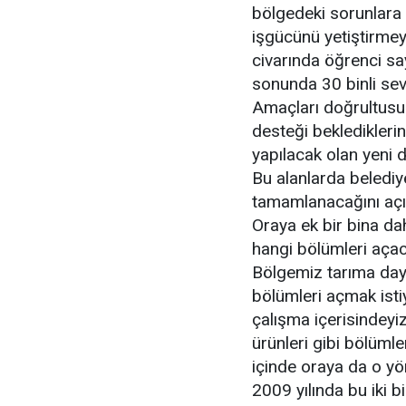
bölgedeki sorunlara 
işgücünü yetiştirmey
civarında öğrenci say
sonunda 30 binli sev
Amaçları doğrultusu
desteği bekledikleri
yapılacak olan yeni de
Bu alanlarda belediye
tamamlanacağını açık
Oraya ek bir bina da
hangi bölümleri aça
Bölgemiz tarıma daya
bölümleri açmak istiy
çalışma içerisindeyiz
ürünleri gibi bölüm
içinde oraya da o y
2009 yılında bu iki b