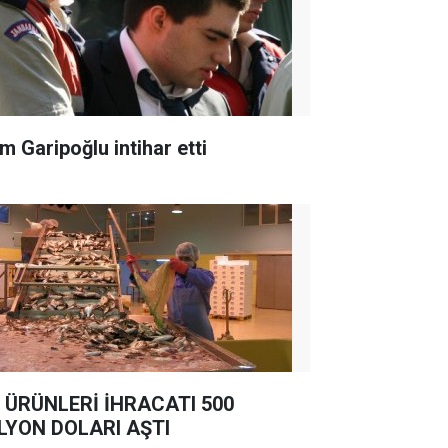
m Garipoğlu intihar etti
 ÜRÜNLERİ İHRACATI 500
LYON DOLARI AŞTI