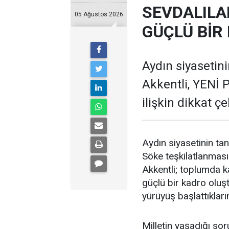
SEVDALILA
05 Ağustos 2026
GÜÇLÜ BİR
Aydın siyasetin
Akkentli, YENİ 
ilişkin dikkat ç
Aydın siyasetinin tan
Söke teşkilatlanmasın
Akkentli; toplumda ka
güçlü bir kadro oluşt
yürüyüş başlattıkların
Milletin yaşadığı sor