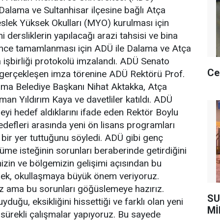
alama ve Sultanhisar ilçesine bağlı Atça
slek Yüksek Okulları (MYO) kurulması için
 dersliklerin yapılacağı arazi tahsisi ve bina
 önce tamamlanması için ADÜ ile Dalama ve Atça
a işbirliği protokolü imzalandı. ADÜ Senato
Ce
 gerçekleşen imza törenine ADÜ Rektörü Prof.
ama Belediye Başkanı Nihat Aktakka, Atça
an Yıldırım Kaya ve davetliler katıldı. ADÜ
eyi hedef aldıklarını ifade eden Rektör Boylu
efleri arasında yeni ön lisans programları
bir yer tuttuğunu söyledi. ADÜ gibi genç
yüme isteğinin sorunları beraberinde getirdiğini
mizin ve bölgemizin gelişimi açısından bu
rek, okullaşmaya büyük önem veriyoruz.
z ama bu sorunları göğüslemeye hazırız.
SU
yduğu, eksikliğini hissettiği ve farklı olan yeni
Mİ
sürekli çalışmalar yapıyoruz. Bu sayede