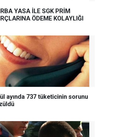
RBA YASA İLE SGK PRİM
RÇLARINA ÖDEME KOLAYLIĞI
lül ayında 737 tüketicinin sorunu
züldü