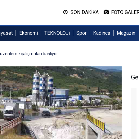
SON DAKİKA
FOTO GALER
iyaset
Ekonomi
TEKNOLOJi
Spor
Kadınca
Magazin
üzenleme çalışmaları başlıyor
Ge