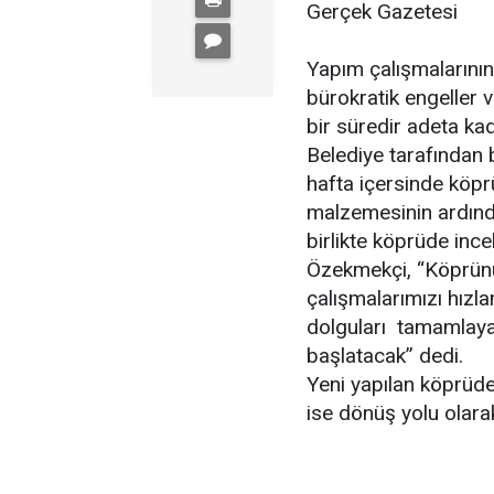
Gerçek Gazetesi
Yapım çalışmalarını
bürokratik engeller 
bir süredir adeta ka
Belediye tarafından b
hafta içersinde köprü
malzemesinin ardınd
birlikte köprüde in
Özekmekçi, “Köprünün
çalışmalarımızı hızla
dolguları tamamlaya
başlatacak” dedi.
Yeni yapılan köprüde
ise dönüş yolu olarak