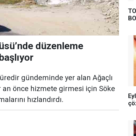
TO
BO
rüsü’nde düzenleme
başlıyor
üredir gündeminde yer alan Ağaçlı
 an önce hizmete girmesi için Söke
Ey
malarını hızlandırdı.
çö