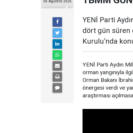
TBMM GÜND
06 Ağustos 2026
YENİ Parti Aydın
dört gün süren 
Kurulu’nda kon
YENİ Parti Aydın Mil
orman yangınıyla il
Orman Bakanı İbrahim
önergesi verdi ve yan
araştırması açılmasın