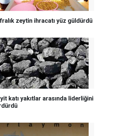
fralık zeytin ihracatı yüz güldürdü
yit katı yakıtlar arasında liderliğini
rdürdü