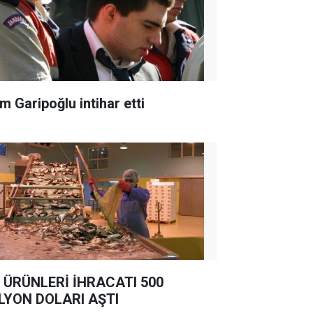
m Garipoğlu intihar etti
 ÜRÜNLERİ İHRACATI 500
LYON DOLARI AŞTI