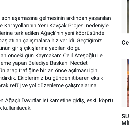
n son aşamasına gelmesinin ardından yaşanılan
ve Karayollarının Yeni Kavşak Projesi nedeniyle
derine terk edilen Ağaçlı’nın yeni köprüsünde
aşlatılan çalışmalara hız verildi. Geçtiğimiz
Ce
nün giriş çıkışlarına yapılan dolgu
an önceki gün Kaymakam Celil Ateşoğlu ile
celeme yapan Belediye Başkanı Necdet
 araç trafiğine bir an önce açılması için
ndırdık. Ekiplerimiz bu günden itibaren eksik
rak refüj ve yol düzenleme çalışmalarına
n Ağaçlı Davutlar istikametine gidiş, eski köprü
 kullanılacak.
SU
Mİ