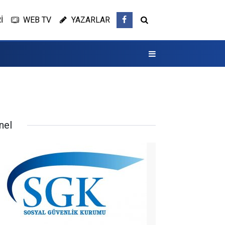
İ
WEB TV
YAZARLAR
nel