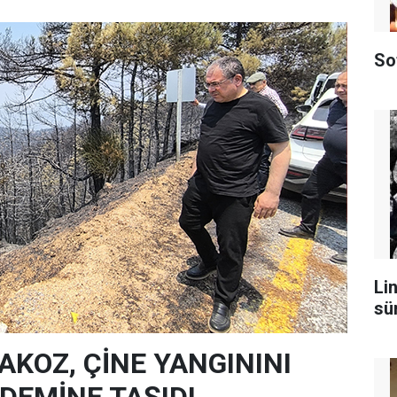
So
Lin
sü
AKOZ, ÇİNE YANGININI