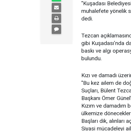
"Kuşadası Belediyes
muhalefete yönelik 
dedi.
Tezcan açıklamasın
gibi Kuşadası’nda da d
baskı ve algı operas
bulundu.
Kızı ve damadı üzeri
"Bu kez ailem de doğ
Suçları, Bülent Tezc
Başkanı Ömer Günel’i
Kızım ve damadım bir
ülkemize döneceklerd
Başları dik, alınları aç
Siyasi mücadeleyi ai