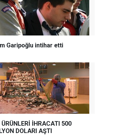
m Garipoğlu intihar etti
 ÜRÜNLERİ İHRACATI 500
LYON DOLARI AŞTI