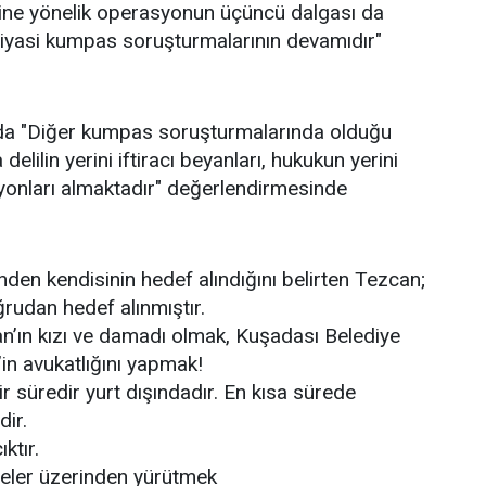
ine yönelik operasyonun üçüncü dalgası da
siyasi kumpas soruşturmalarının devamıdır"
da "Diğer kumpas soruşturmalarında olduğu
elilin yerini iftiracı beyanları, hukukun yerini
yonları almaktadır" değerlendirmesinde
nden kendisinin hedef alındığını belirten Tezcan;
rudan hedef alınmıştır.
an’ın kızı ve damadı olmak, Kuşadası Belediye
n avukatlığını yapmak!
 süredir yurt dışındadır. En kısa sürede
ir.
ıktır.
leler üzerinden yürütmek