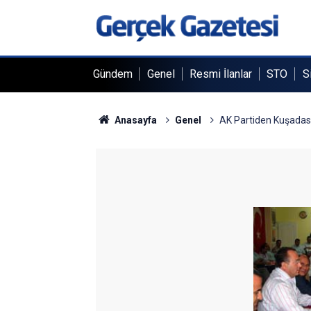
Gündem
Genel
Resmi İlanlar
STO
S
Anasayfa
Genel
AK Partiden Kuşadası