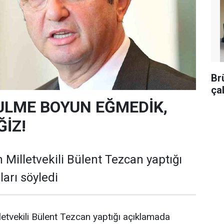
Br
ça
ULME BOYUN EĞMEDİK,
İZ!
 Milletvekili Bülent Tezcan yaptığı
arı söyledi
letvekili Bülent Tezcan yaptığı açıklamada