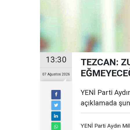
13:30
TEZCAN: Z
EĞMEYECEĞ
07 Ağustos 2026
YENİ Parti Aydın
açıklamada şunl
YENİ Parti Aydın Mil