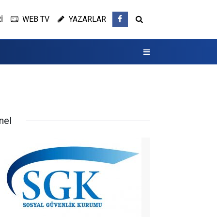
İ
WEB TV
YAZARLAR
nel