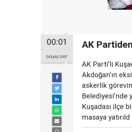
00:01
AK Partide
24 Eylül 2007
AK Parti'li Kuş
Akdoğan'ın eksi
askerlik görevi
Belediyesi'nde 
Kuşadası ilçe b
masaya yatırıld