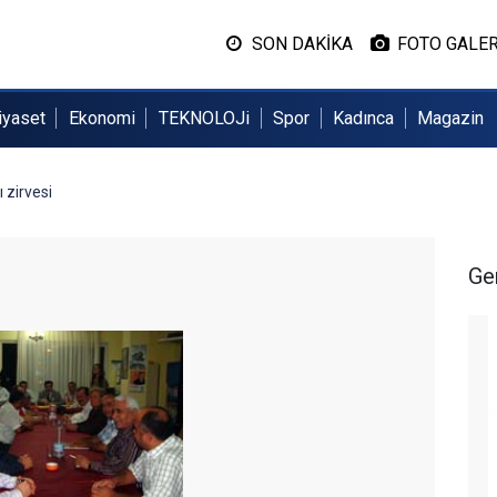
SON DAKİKA
FOTO GALER
iyaset
Ekonomi
TEKNOLOJi
Spor
Kadınca
Magazin
 zirvesi
Ge