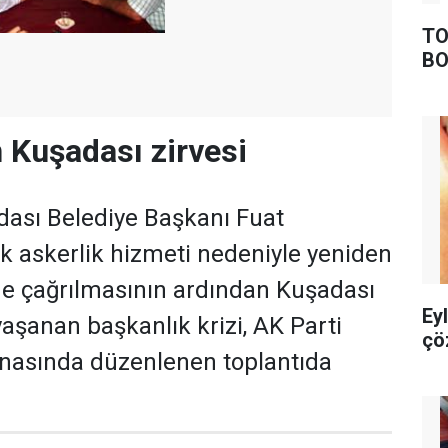
TO
BO
n Kuşadası zirvesi
adası Belediye Başkanı Fuat
k askerlik hizmeti nedeniyle yeniden
ne çağrılmasının ardından Kuşadası
Ey
yaşanan başkanlık krizi, AK Parti
çö
inasında düzenlenen toplantıda