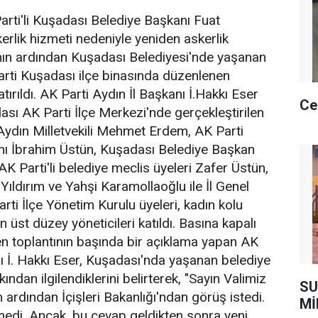
rti'li Kuşadası Belediye Başkanı Fuat
erlik hizmeti nedeniyle yeniden askerlik
nın ardından Kuşadası Belediyesi'nde yaşanan
Parti Kuşadası ilçe binasında düzenlenen
ırıldı. AK Parti Aydın İl Başkanı İ.Hakkı Eser
Ce
sı AK Parti İlçe Merkezi'nde gerçekleştirilen
 Aydın Milletvekili Mehmet Erdem, AK Parti
nı İbrahim Üstün, Kuşadası Belediye Başkan
 AK Parti'li belediye meclis üyeleri Zafer Üstün,
Yıldırım ve Yahşi Karamollaoğlu ile İl Genel
arti İlçe Yönetim Kurulu üyeleri, kadın kolu
in üst düzey yöneticileri katıldı. Basına kapalı
len toplantının başında bir açıklama yapan AK
nı İ. Hakkı Eser, Kuşadası'nda yaşanan belediye
kından ilgilendiklerini belirterek, "Sayın Valimiz
SU
 ardından İçişleri Bakanlığı'ndan görüş istedi.
Mİ
edi. Ancak, bu cevap geldikten sonra yeni