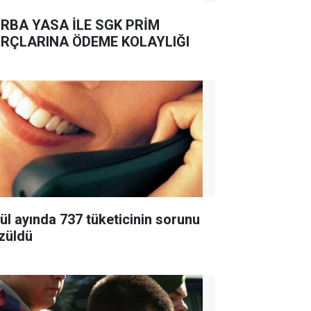
RBA YASA İLE SGK PRİM
RÇLARINA ÖDEME KOLAYLIĞI
lül ayında 737 tüketicinin sorunu
züldü