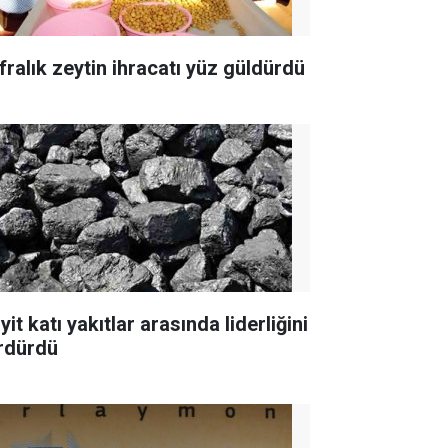
fralık zeytin ihracatı yüz güldürdü
yit katı yakıtlar arasında liderliğini
rdürdü