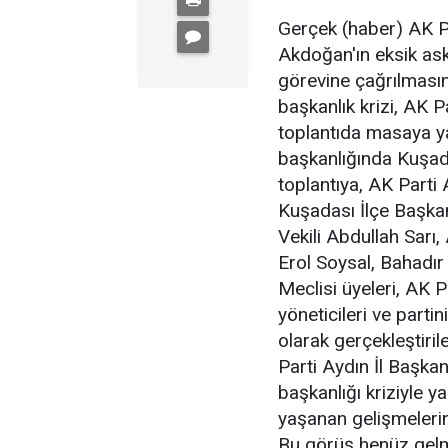
Gerçek (haber) AK Pa
Akdoğan'ın eksik ask
görevine çağrılması
başkanlık krizi, AK 
toplantıda masaya yat
başkanlığında Kuşada
toplantıya, AK Parti
Kuşadası İlçe Başka
Vekili Abdullah Sarı,
Erol Soysal, Bahadır 
Meclisi üyeleri, AK P
yöneticileri ve partin
olarak gerçekleştiri
Parti Aydın İl Başka
başkanlığı kriziyle ya
yaşanan gelişmelerin
Bu görüş henüz gelm