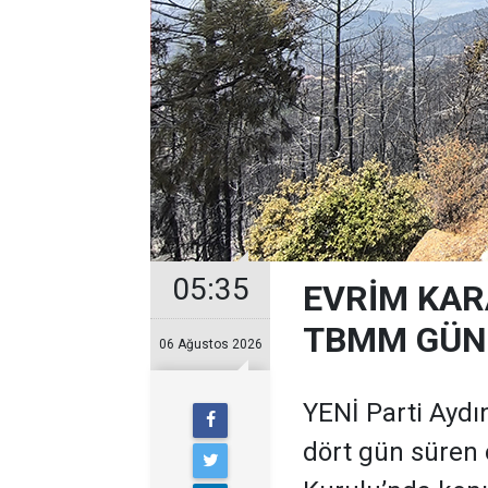
05:35
EVRİM KAR
TBMM GÜND
06 Ağustos 2026
YENİ Parti Aydın
dört gün süren 