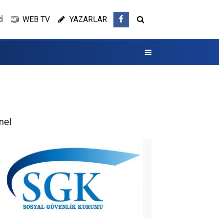
İ
WEB TV
YAZARLAR
nel