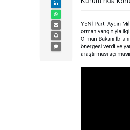
Kurulu’nda kon
YENİ Parti Aydın Mil
orman yangınıyla il
Orman Bakanı İbrahim
önergesi verdi ve yan
araştırması açılmasın