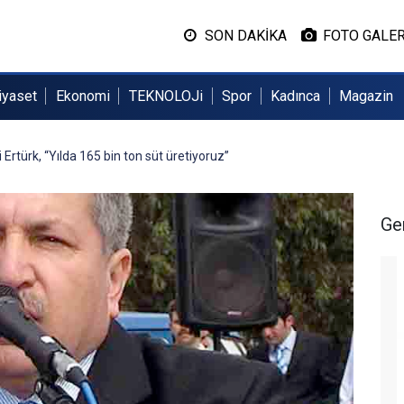
SON DAKİKA
FOTO GALER
iyaset
Ekonomi
TEKNOLOJi
Spor
Kadınca
Magazin
 Ertürk, “Yılda 165 bin ton süt üretiyoruz”
Ge