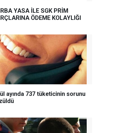
RBA YASA İLE SGK PRİM
RÇLARINA ÖDEME KOLAYLIĞI
lül ayında 737 tüketicinin sorunu
züldü