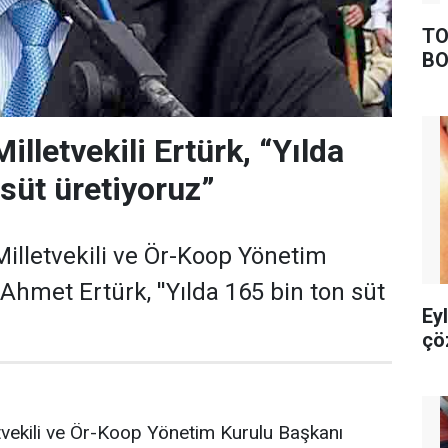
TO
BO
lletvekili Ertürk, “Yılda
 süt üretiyoruz”
Milletvekili ve Ör-Koop Yönetim
Ahmet Ertürk, ''Yılda 165 bin ton süt
Ey
çö
tvekili ve Ör-Koop Yönetim Kurulu Başkanı