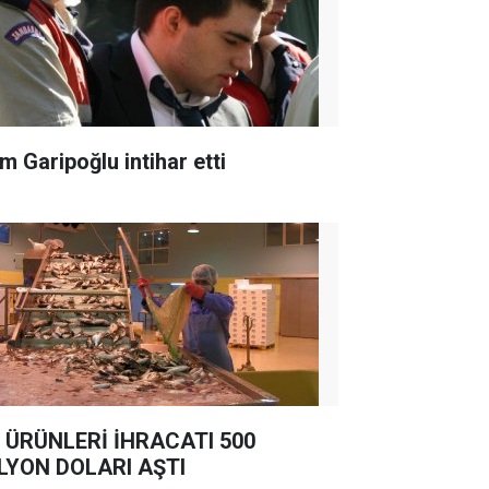
m Garipoğlu intihar etti
 ÜRÜNLERİ İHRACATI 500
LYON DOLARI AŞTI