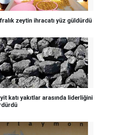
fralık zeytin ihracatı yüz güldürdü
yit katı yakıtlar arasında liderliğini
rdürdü