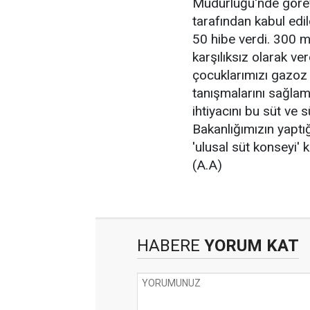
Müdürlüğü'nde görevl
tarafından kabul edil
50 hibe verdi. 300 mi
karşılıksız olarak ve
çocuklarımızı gazoz 
tanışmalarını sağlam
ihtiyacını bu süt ve 
Bakanlığımızın yaptı
'ulusal süt konseyi' 
(A.A)
HABERE
YORUM KAT