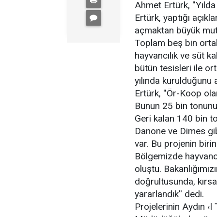
Ahmet Ertürk, ''Yılda
Ertürk, yaptığı açıkl
açmaktan büyük mutlu
Toplam beş bin orta
hayvancılık ve süt ka
bütün tesisleri ile o
yılında kurulduğunu 
Ertürk, ''Ör-Koop ola
Bunun 25 bin tonunu 
Geri kalan 140 bin to
Danone ve Dimes gibi
var. Bu projenin birin
Bölgemizde hayvancıl
oluştu. Bakanlığımızın
doğrultusunda, kırsa
yararlandık'' dedi.
Projelerinin Aydın ‹l