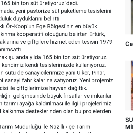
 165 bin ton süt üretiyoruz''dedi.
amada, yeni pastörize süt paketleme tesislerini
luk duyduklarını belirtti.
klı Ör-Koop'un Ege Bölgesi'nin en büyük
lkınma kooperatifi olduğunu belirten Ertürk,
rtaklarına ve çiftçilere hizmet eden tesisin 1979
Ce
anımsattı.
rak şu anda yılda 165 bin ton süt üretiyoruz.
kendimiz kendi tesislerimizde kullanıyoruz.
n sütü de sanayicilerimize yani Ülker, Pınar,
 sanayi fabrikalarına satıyoruz. Yeni projemiz
cisi ile çiftçilerimize hayvan dağıttık.
ığın gelişmesinde büyük fırsatlar ve imkanlar
 tarımı ayağa kaldırılması ile ilgili projelerimiz
l kalkınma desteklerinden olan bu projelerden
SU
 Tarım Müdürlüğü ile Nazilli ‹lçe Tarım
Mİ