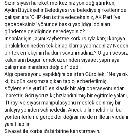
Sizin siyasi hareket merkeziniz yön değiştirirken,
Aydın Büyükşehir Belediyesi ve belediye şirketlerinde
çalışanlara 'CHP'den istifa edeceksiniz, AK Parti'ye
geçeceksiniz' yönünde baskı yapıldığı iddiaları
gündeme geldiğinde neredeydiniz?
İnsanlar işini, aşını kaybetme korkusuyla karşı karşıya
bırakılırken neden tek bir açıklama yapmadınız? Neden
bir tek emekçinin hakkını savunmadınız? O gün sessiz
kalanların bugün emek üzerinden siyaset yapmaya
çalışması inandırıcı değildir" dedi.
Algı operasyonu yapıldığını belirten Gürbilek; "Ne yazık
ki; bugün karşımıza çıkan tablo, ezberletilmiş
söylemlerle yürütülen klasik bir algı operasyonundan
ibarettir. Görüyoruz ki; hızlandırılmış bir eğitimle yalanı,
iftirayı ve siyasi manipülasyonu meslek edinmiş bir
anlayış yeniden sahnededir. Ancak bilinmelidir ki; bu
yöntemlerle ne gerçekler değişir ne de milletin vicdanı
yanıltılabilir.
Siyaset ile zorbalığı birbirine karıştırmayın.