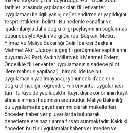
İdaresi Başkanlığı'nın duyurduğu 9-31 Ocak 2008
tarihleri arasında yapılacak olan fiili envanter
uygulaması ile ilgili yanlış değerlendirmeler yapıldığını
tespit ettiklerini belirtti. Bu nedenle esnaflar ve
işadamlarıyla daha doğru bilgi paylaşımının sağlanması
düşüncesiyle Aydın Vergi Dairesi Başkanı Mesut
Yılmaz ve Maliye Bakanlığı Gelir İdaresi Başkanı
Mehmet Akif Ulusoy ile çeşitli görüşmeler yaptıklarını
duyuran AK Parti Aydın Milletvekili Mehmet Erdem,
Öncelikle fiili envanter uygulamasının sadece pilot
illere mahsus yapılacağı, birçok ilde ise bu
uygulamanın yapılmayacağı yönündeki ifadelerin
doğru olmadığını öğrendik. Fiili envanter uygulaması
tüm Türkiye'de yapılacaktır. Kayıt dışı ekonominin kayıt
altına alınması hepimizin arzusudur. Maliye Bakanlığı
bu uygulama ile gayet samimi olarak mükellefleri
önceden haber verip, uyarılarda bulunarak
denetlemelere hazırlanma fırsatı sunmaktadır. Kaldı ki
önceden bu tür uygulamalar haber verilmeden ve