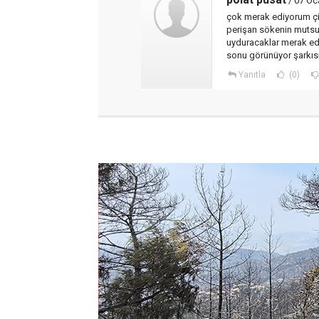
/ 07 Oc
çok merak ediyorum çif
perişan sökenin mutsuz 
uyduracaklar merak ed
sonu görünüyor şarkısı
Yanıtla
(0)