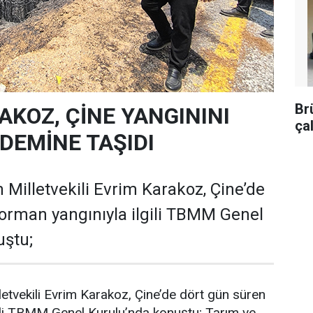
Br
AKOZ, ÇİNE YANGININI
ça
EMİNE TAŞIDI
 Milletvekili Evrim Karakoz, Çine’de
orman yangınıyla ilgili TBMM Genel
uştu;
letvekili Evrim Karakoz, Çine’de dört gün süren
gili TBMM Genel Kurulu’nda konuştu; Tarım ve