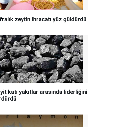
fralık zeytin ihracatı yüz güldürdü
yit katı yakıtlar arasında liderliğini
rdürdü