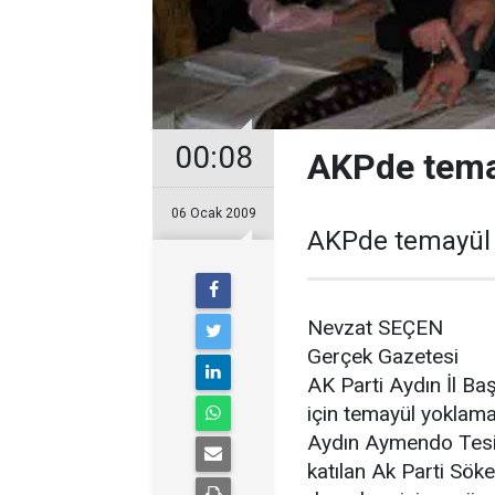
00:08
AKPde tem
06 Ocak 2009
AKPde temayül
Nevzat SEÇEN
Gerçek Gazetesi
AK Parti Aydın İl Baş
için temayül yoklama
Aydın Aymendo Tesis
katılan Ak Parti Söke