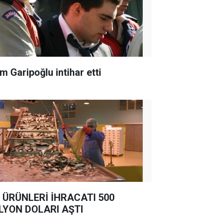
m Garipoğlu intihar etti
 ÜRÜNLERİ İHRACATI 500
LYON DOLARI AŞTI