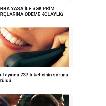
RBA YASA İLE SGK PRİM
RÇLARINA ÖDEME KOLAYLIĞI
lül ayında 737 tüketicinin sorunu
züldü