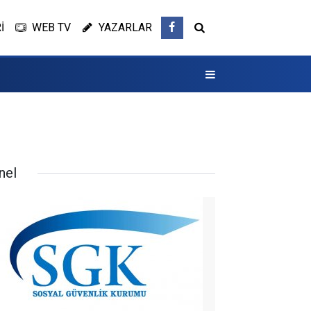
İ
WEB TV
YAZARLAR
nel