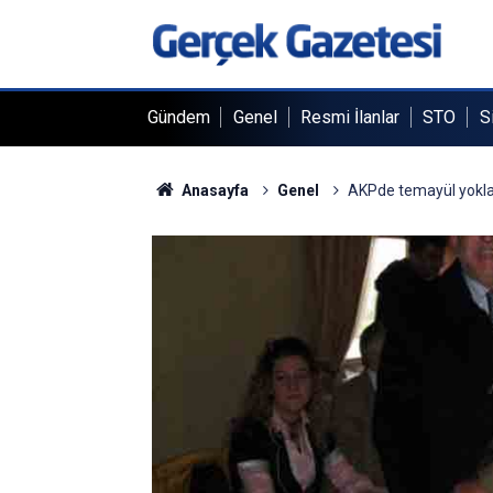
Gündem
Genel
Resmi İlanlar
STO
S
Anasayfa
Genel
AKPde temayül yokl