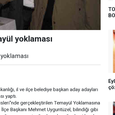
TO
BO
ayül yoklaması
 yoklaması
Ey
çö
kanlığı, il ve ilçe belediye başkan aday adayları
sı yaptı.
leri"nde gerçekleştirilen Temayül Yoklamasına
 İlçe Başkanı Mehmet Uyguntüzel, bilindiği gibi