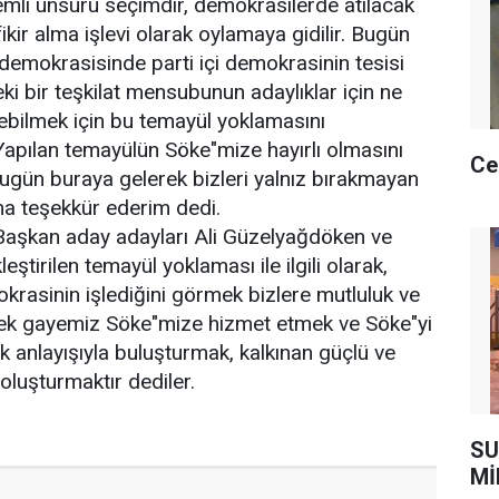
mli unsuru seçimdir, demokrasilerde atılacak
ikir alma işlevi olarak oylamaya gidilir. Bugün
demokrasisinde parti içi demokrasinin tesisi
ki bir teşkilat mensubunun adaylıklar için ne
ilmek için bu temayül yoklamasını
Yapılan temayülün Söke"mize hayırlı olmasını
Ce
ugün buraya gelerek bizleri yalnız bırakmayan
a teşekkür ederim dedi.
aşkan aday adayları Ali Güzelyağdöken ve
eştirilen temayül yoklaması ile ilgili olarak,
okrasinin işlediğini görmek bizlere mutluluk ve
 tek gayemiz Söke"mize hizmet etmek ve Söke"yi
lik anlayışıyla buluşturmak, kalkınan güçlü ve
oluşturmaktır dediler.
SU
Mİ