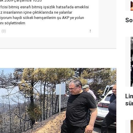
ak 2009 Çarşamba 10:20
cisi bitmiş esnafı bitmiş işsizlik hatsafada emeklisi
insanlarının içine çıktıklarında ne yalanlar
iyorum haydi sökeli hemşerilerim şu AKP ye yolun
So
nı söylettirelim
(0)
Lin
sü