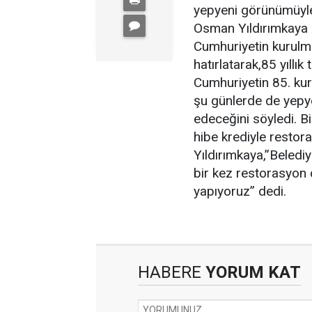
yepyeni görünümüyle
Osman Yıldırımkaya A
Cumhuriyetin kurulmas
hatırlatarak,85 yıllık
Cumhuriyetin 85. ku
şu günlerde de yep
edeceğini söyledi. B
hibe krediyle resto
Yıldırımkaya,”Beledi
bir kez restorasyon 
yapıyoruz” dedi.
HABERE
YORUM KAT