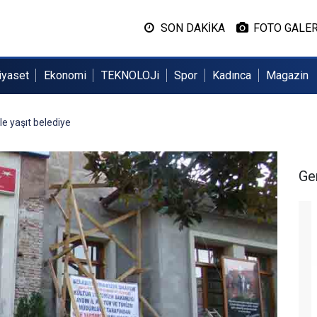
SON DAKİKA
FOTO GALER
iyaset
Ekonomi
TEKNOLOJi
Spor
Kadınca
Magazin
e yaşıt belediye
Ge