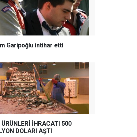
m Garipoğlu intihar etti
 ÜRÜNLERİ İHRACATI 500
LYON DOLARI AŞTI