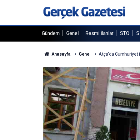
Gündem
Genel
Resmi İlanlar
STO
S
Anasayfa
Genel
Atça’da Cumhuriyet il