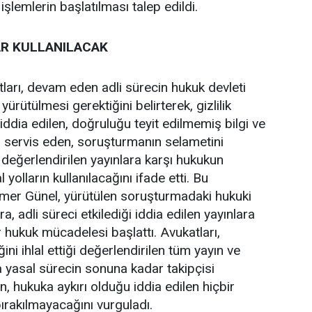
işlemlerin başlatılması talep edildi.
R KULLANILACAK
ları, devam eden adli sürecin hukuk devleti
yürütülmesi gerektiğini belirterek, gizlilik
ği iddia edilen, doğruluğu teyit edilmemiş bilgi ve
 servis eden, soruşturmanın selametini
değerlendirilen yayınlara karşı hukukun
olların kullanılacağını ifade etti. Bu
Ömer Günel, yürütülen soruşturmadaki hukuki
a, adli süreci etkilediği iddia edilen yayınlara
r hukuk mücadelesi başlattı. Avukatları,
ini ihlal ettiği değerlendirilen tüm yayın ve
 yasal sürecin sonuna kadar takipçisi
en, hukuka aykırı olduğu iddia edilen hiçbir
 bırakılmayacağını vurguladı.