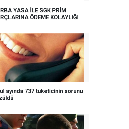
RBA YASA İLE SGK PRİM
RÇLARINA ÖDEME KOLAYLIĞI
lül ayında 737 tüketicinin sorunu
züldü