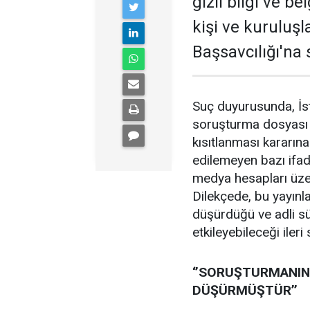
gizli bilgi ve be
kişi ve kuruluş
Başsavcılığı'na
Suç duyurusunda, İst
soruşturma dosyası h
kısıtlanması kararın
edilemeyen bazı ifade
medya hesapları üzer
Dilekçede, bu yayınla
düşürdüğü ve adli sü
etkileyebileceği ileri
‘’SORUŞTURMANIN 
DÜŞÜRMÜŞTÜR’’