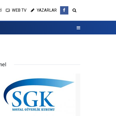
İ
WEB TV
YAZARLAR
nel