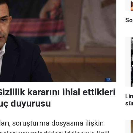
So
zlilik kararını ihlal ettikleri
Lin
suç duyurusu
sü
arı, soruşturma dosyasına ilişkin