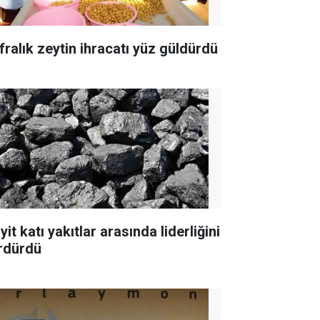
fralık zeytin ihracatı yüz güldürdü
yit katı yakıtlar arasında liderliğini
rdürdü