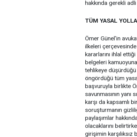
hakkında gerekli adli 
TÜM YASAL YOLLA
Ömer Günel'in avukat
ilkeleri çerçevesinde 
kararlarını ihlal etti
belgeleri kamuoyuna
tehlikeye düşürdüğü 
öngördüğü tüm yasal y
başvuruyla birlikte 
savunmasının yanı sır
karşı da kapsamlı bi
soruşturmanın gizliliğ
paylaşımlar hakkında
olacaklarını belirtirk
girişimin karşılıksız