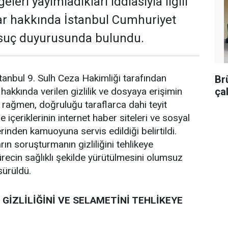
lgeleri yayımladıkları iddiasıyla ilgili
lar hakkında İstanbul Cumhuriyet
 suç duyurusunda bulundu.
anbul 9. Sulh Ceza Hakimliği tarafından
Br
ça
akkında verilen gizlilik ve dosyaya erişimin
a rağmen, doğruluğu taraflarca dahi teyit
 içeriklerinin internet haber siteleri ve sosyal
inden kamuoyuna servis edildiği belirtildi.
rın soruşturmanın gizliliğini tehlikeye
recin sağlıklı şekilde yürütülmesini olumsuz
 sürüldü.
GİZLİLİĞİNİ VE SELAMETİNİ TEHLİKEYE