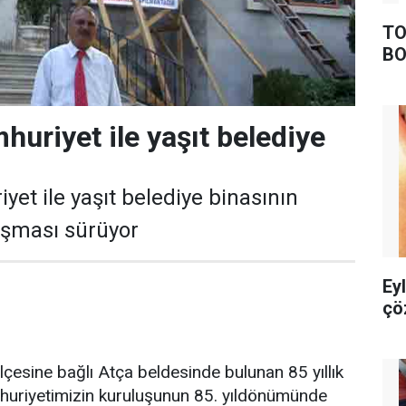
TO
BO
huriyet ile yaşıt belediye
et ile yaşıt belediye binasının
ışması sürüyor
Ey
çö
ilçesine bağlı Atça beldesinde bulunan 85 yıllık
mhuriyetimizin kuruluşunun 85. yıldönümünde