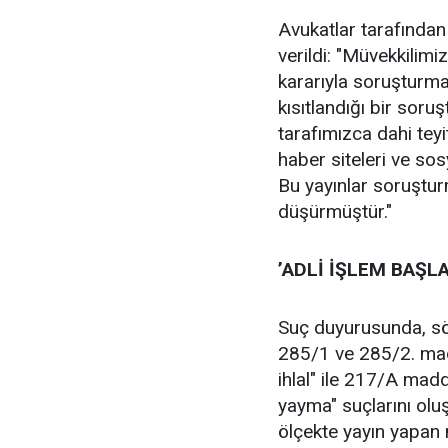
Avukatlar tarafından
verildi: "Müvekkilimi
kararıyla soruşturma
kısıtlandığı bir soru
tarafımızca dahi teyi
haber siteleri ve so
Bu yayınlar soruşturm
düşürmüştür."
’ADLİ İŞLEM BAŞLA
Suç duyurusunda, sö
285/1 ve 285/2. mad
ihlal" ile 217/A madd
yayma" suçlarını oluş
ölçekte yayın yapan 