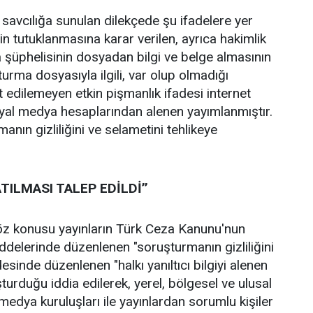
 savcılığa sunulan dilekçede şu ifadelere yer
zin tutuklanmasına karar verilen, ayrıca hakimlik
 şüphelisinin dosyadan bilgi ve belge almasının
şturma dosyasıyla ilgili, var olup olmadığı
t edilemeyen etkin pişmanlık ifadesi internet
syal medya hesaplarından alenen yayımlanmıştır.
anın gizliliğini ve selametini tehlikeye
TILMASI TALEP EDİLDİ’’
z konusu yayınların Türk Ceza Kanunu'nun
delerinde düzenlenen "soruşturmanın gizliliğini
esinde düzenlenen "halkı yanıltıcı bilgiyi alenen
turduğu iddia edilerek, yerel, bölgesel ve ulusal
medya kuruluşları ile yayınlardan sorumlu kişiler