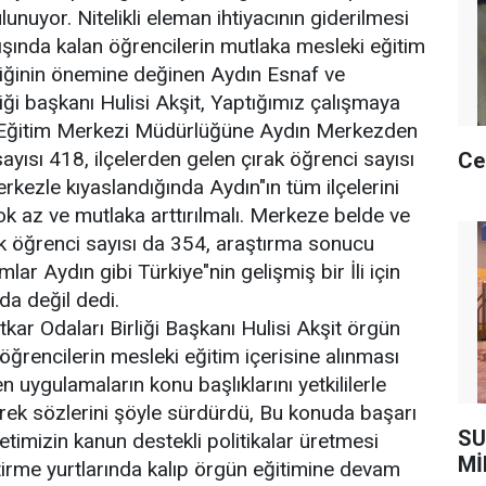
unuyor. Nitelikli eleman ihtiyacının giderilmesi
ışında kalan öğrencilerin mutlaka mesleki eğitim
tiğinin önemine değinen Aydın Esnaf ve
iği başkanı Hulisi Akşit, Yaptığımız çalışmaya
 Eğitim Merkezi Müdürlüğüne Aydın Merkezden
ayısı 418, ilçelerden gelen çırak öğrenci sayısı
Ce
kezle kıyaslandığında Aydın"ın tüm ilçelerini
az ve mutlaka arttırılmalı. Merkeze belde ve
k öğrenci sayısı da 354, araştırma sonucu
lar Aydın gibi Türkiye"nin gelişmiş bir İli için
da değil dedi.
kar Odaları Birliği Başkanı Hulisi Akşit örgün
öğrencilerin mesleki eğitim içerisine alınması
n uygulamaların konu başlıklarını yetkililerle
terek sözlerini şöyle sürdürdü, Bu konuda başarı
SU
etimizin kanun destekli politikalar üretmesi
Mİ
ştirme yurtlarında kalıp örgün eğitimine devam