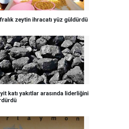
fralık zeytin ihracatı yüz güldürdü
yit katı yakıtlar arasında liderliğini
rdürdü