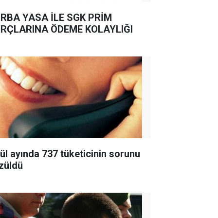
RBA YASA İLE SGK PRİM
RÇLARINA ÖDEME KOLAYLIĞI
lül ayında 737 tüketicinin sorunu
züldü