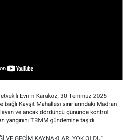
lletvekili Evrim Karakoz, 30 Temmuz 2026
ne bağlı Kavşit Mahallesi sınırlarındaki Madran
layan ve ancak dördüncü gününde kontrol
man yangınını TBMM gündemine taşıdı.
Ğİ VE GEÇİM KAYNAKLARI YOK OLDU”