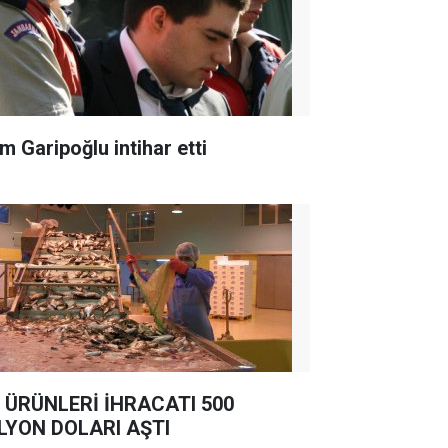
m Garipoğlu intihar etti
 ÜRÜNLERİ İHRACATI 500
LYON DOLARI AŞTI