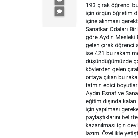
193 çırak öğrenci bul
için örgün öğretim d
içine alınması gerek
Sanatkar Odaları Birl
göre Aydın Mesleki
gelen çırak öğrenci s
ise 421 bu rakam mer
düşündüğümüzde çok 
köylerden gelen çıra
ortaya çıkan bu rakam
tatmin edici boyutlar
Aydın Esnaf ve Sanat
eğitim dışında kalan 
için yapılması gereke
paylaştıklarını belir
kazanılması için devl
lazım. Özellikle yeti