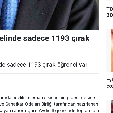
TO
BO
nelinde sadece 1193 çırak
nde sadece 1193 çırak öğrenci var
Ey
çö
amda nitelikli eleman sıkıntısının giderilmesine
ve Sanatkar Odaları Birliği tarafından hazırlanan
psayan rapora göre Aydın İl genelinde toplam bin