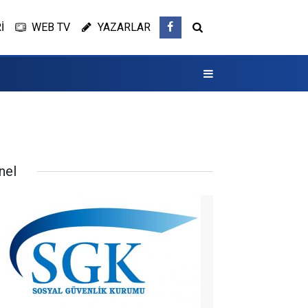
İ
WEB TV
YAZARLAR
nel