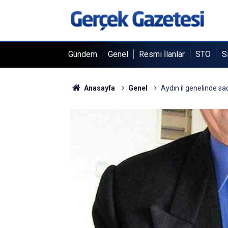
Gündem
Genel
Resmi İlanlar
STO
S
Anasayfa
Genel
Aydın il genelinde sa