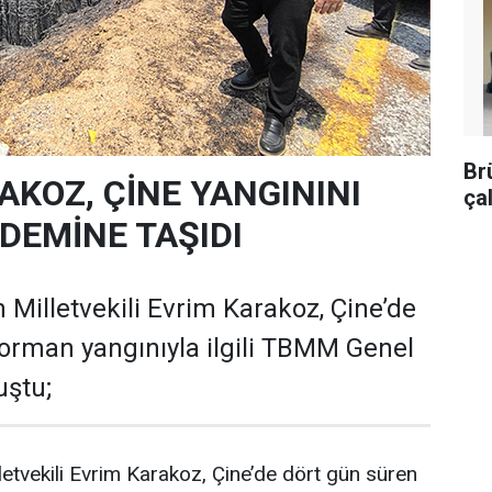
Br
AKOZ, ÇİNE YANGININI
ça
EMİNE TAŞIDI
 Milletvekili Evrim Karakoz, Çine’de
orman yangınıyla ilgili TBMM Genel
uştu;
letvekili Evrim Karakoz, Çine’de dört gün süren