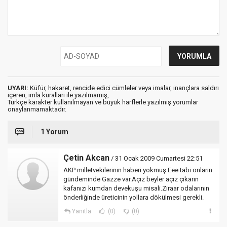
UYARI:
Küfür, hakaret, rencide edici cümleler veya imalar, inançlara saldırı
içeren, imla kuralları ile yazılmamış,
Türkçe karakter kullanılmayan ve büyük harflerle yazılmış yorumlar
onaylanmamaktadır.
1 Yorum
Çetin Akcan
/ 31 Ocak 2009 Cumartesi 22:51
AKP milletvekilerinin haberi yokmuş.Eee tabi onların
gündeminde Gazze var.Açız beyler açız çıkarın
kafanızı kumdan devekuşu misali.Ziraar odalarının
önderliğinde üreticinin yollara dökülmesi gerekli.
Yanıtla
(0)
(0)