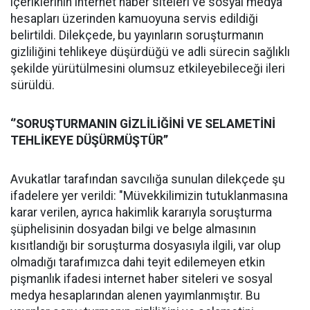
içeriklerinin internet haber siteleri ve sosyal medya
hesapları üzerinden kamuoyuna servis edildiği
belirtildi. Dilekçede, bu yayınların soruşturmanın
gizliliğini tehlikeye düşürdüğü ve adli sürecin sağlıklı
şekilde yürütülmesini olumsuz etkileyebileceği ileri
sürüldü.
‘’SORUŞTURMANIN GİZLİLİĞİNİ VE SELAMETİNİ
TEHLİKEYE DÜŞÜRMÜŞTÜR’’
Avukatlar tarafından savcılığa sunulan dilekçede şu
ifadelere yer verildi: "Müvekkilimizin tutuklanmasına
karar verilen, ayrıca hakimlik kararıyla soruşturma
şüphelisinin dosyadan bilgi ve belge almasının
kısıtlandığı bir soruşturma dosyasıyla ilgili, var olup
olmadığı tarafımızca dahi teyit edilemeyen etkin
pişmanlık ifadesi internet haber siteleri ve sosyal
medya hesaplarından alenen yayımlanmıştır. Bu