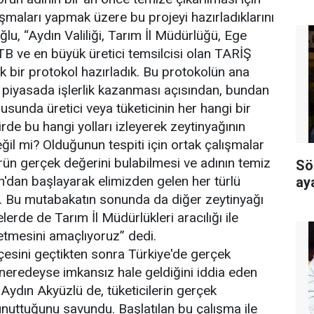
ışmaları yapmak üzere bu projeyi hazırladıklarını
u, “Aydın Valiliği, Tarım İl Müdürlüğü, Ege
 ATB ve en büyük üretici temsilcisi olan TARİŞ
rtak bir protokol hazırladık. Bu protokolün ana
 piyasada işlerlik kazanması açısından, bundan
usunda üretici veya tüketicinin her hangi bir
rde bu hangi yolları izleyerek zeytinyağının
il mi? Olduğunun tespiti için ortak çalışmalar
ün gerçek değerini bulabilmesi ve adının temiz
Sö
ın'dan başlayarak elimizden gelen her türlü
ay
. Bu mutabakatın sonunda da diğer zeytinyağı
çelerde de Tarım İl Müdürlükleri aracılığı ile
etmesini amaçlıyoruz” dedi.
lçesini geçtikten sonra Türkiye'de gerçek
neredeyse imkansız hale geldiğini iddia eden
ydın Akyüzlü de, tüketicilerin gerçek
 unuttuğunu savundu. Başlatılan bu çalışma ile