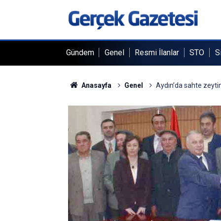
Gündem
Genel
Resmi İlanlar
STO
S
Anasayfa
Genel
Aydın’da sahte zeytin