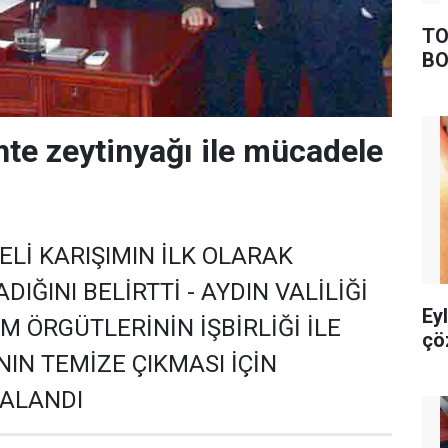
TO
BO
hte zeytinyağı ile mücadele
LELİ KARIŞIMIN İLK OLARAK
IĞINI BELİRTTİ - AYDIN VALİLİĞİ
Ey
UM ÖRGÜTLERİNİN İŞBİRLİĞİ İLE
çö
IN TEMİZE ÇIKMASI İÇİN
ALANDI