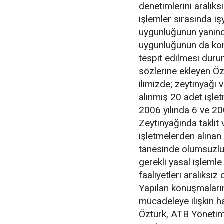
denetimlerini aralık
işlemler sırasında işy
uygunluğunun yanında 
uygunluğunun da kontr
tespit edilmesi durum
sözlerine ekleyen Öz
ilimizde; zeytinyağı 
alınmış 20 adet işlet
2006 yılında 6 ve 200
Zeytinyağında taklit 
işletmelerden alınan
tanesinde olumsuzluk
gerekli yasal işlem
faaliyetleri aralıksı
Yapılan konuşmaların
mücadeleye ilişkin h
Öztürk, ATB Yöneti