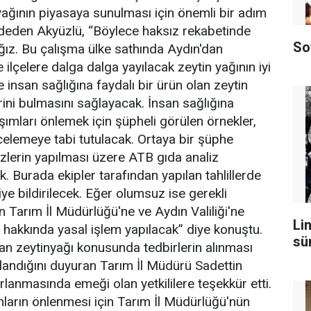
yağının piyasaya sunulması için önemli bir adım
ydeden Akyüzlü, “Böylece haksız rekabetinde
So
ız. Bu çalışma ülke sathında Aydın'dan
e ilçelere dalga dalga yayılacak zeytin yağının iyi
e insan sağlığına faydalı bir ürün olan zeytin
ini bulmasını sağlayacak. İnsan sağlığına
rışımları önlemek için şüpheli görülen örnekler,
elemeye tabi tutulacak. Ortaya bir şüphe
izlerin yapılması üzere ATB gıda analiz
. Burada ekipler tarafından yapılan tahlillerde
ye bildirilecek. Eğer olumsuz ise gerekli
çin Tarım İl Müdürlüğü'ne ve Aydın Valiliği'ne
Lin
ler hakkında yasal işlem yapılacak” diye konuştu.
sü
lan zeytinyağı konusunda tedbirlerin alınması
rlandığını duyuran Tarım İl Müdürü Sadettin
rlanmasında emeği olan yetkililere teşekkür etti.
ımların önlenmesi için Tarım İl Müdürlüğü'nün