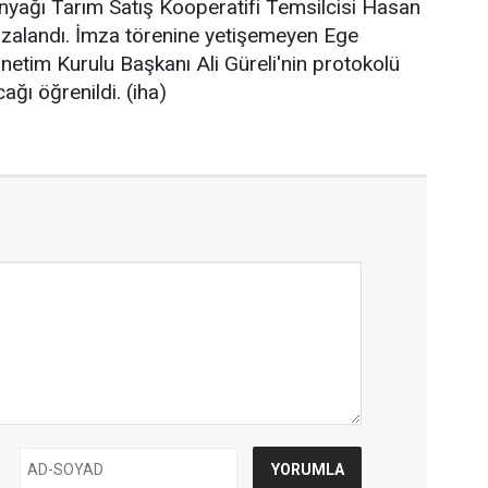
nyağı Tarım Satış Kooperatifi Temsilcisi Hasan
mzalandı. İmza törenine yetişemeyen Ege
Yönetim Kurulu Başkanı Ali Güreli'nin protokolü
ğı öğrenildi. (iha)