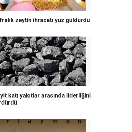
fralık zeytin ihracatı yüz güldürdü
yit katı yakıtlar arasında liderliğini
rdürdü