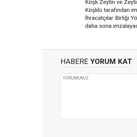
Köşk Zeytin ve Zeyti
Köşklü tarafından i
İhracatçılar Birliği 
daha sona imzalayaca
HABERE
YORUM KAT