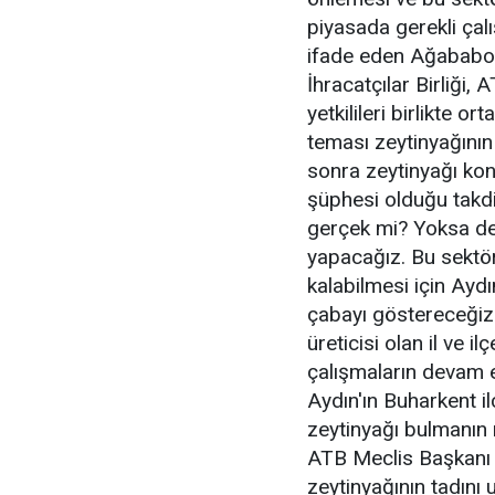
piyasada gerekli çal
ifade eden Ağababoğl
İhracatçılar Birliği,
yetkilileri birlikte o
teması zeytinyağının
sonra zeytinyağı kon
şüphesi olduğu takdi
gerçek mi? Yoksa değ
yapacağız. Bu sektör
kalabilmesi için Ayd
çabayı göstereceğiz
üreticisi olan il ve il
çalışmaların devam 
Aydın'ın Buharkent i
zeytinyağı bulmanın 
ATB Meclis Başkanı A
zeytinyağının tadını