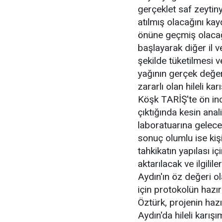
gerçeklet saf zeytin
atılmış olacağını ka
önüne geçmiş olacağ
başlayarak diğer il v
şekilde tüketilmesi v
yağının gerçek değer
zararlı olan hileli ka
Köşk TARİŞ'te ön inc
çıktığında kesin anal
laboratuarına gelecek
sonuç olumlu ise kişi
tahkikatın yapılası i
aktarılacak ve ilgili
Aydın'ın öz değeri o
için protokolün hazı
Öztürk, projenin hazı
Aydın'da hileli karış