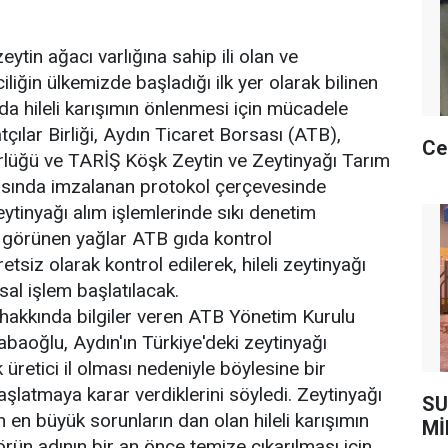
eytin ağacı varlığına sahip ili olan ve
liğin ülkemizde başladığı ilk yer olarak bilinen
da hileli karışımın önlenmesi için mücadele
atçılar Birliği, Aydın Ticaret Borsası (ATB),
Ce
rlüğü ve TARİŞ Köşk Zeytin ve Zeytinyağı Tarım
rasında imzalanan protokol çerçevesinde
ytinyağı alım işlemlerinde sıkı denetim
i görünen yağlar ATB gıda kontrol
etsiz olarak kontrol edilerek, hileli zeytinyağı
sal işlem başlatılacak.
hakkında bilgiler veren ATB Yönetim Kurulu
aoğlu, Aydın'ın Türkiye'deki zeytinyağı
üretici il olması nedeniyle böylesine bir
şlatmaya karar verdiklerini söyledi. Zeytinyağı
SU
 en büyük sorunların dan olan hileli karışımın
Mİ
rün adının bir an önce temize çıkarılması için