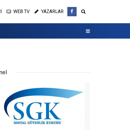
İ
WEB TV
YAZARLAR
nel