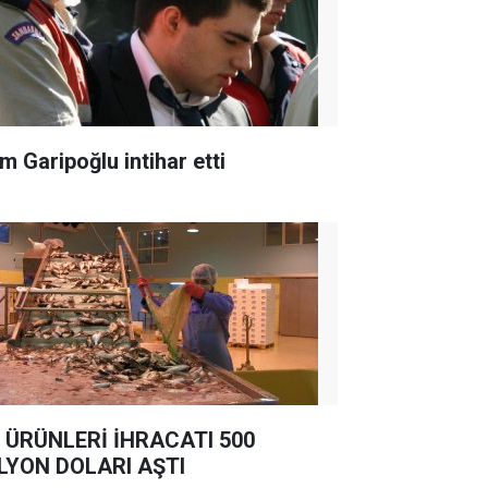
m Garipoğlu intihar etti
 ÜRÜNLERİ İHRACATI 500
LYON DOLARI AŞTI