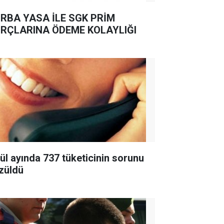
RBA YASA İLE SGK PRİM
RÇLARINA ÖDEME KOLAYLIĞI
lül ayında 737 tüketicinin sorunu
züldü