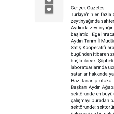
Gerçek Gazetesi
Türkiye'nin en fazla z
zeytinyağında sahteci
Aydın'da zeytinyağın
başlatıldı. Ege İhrac
Aydın Tarım İl Müdü
Satış Kooperatifi a
bugünden itibaren ze
başlatılacak. Şüphel
laboratuarlarında ücr
satanlar hakkında ya
Hazırlanan protokol 
Başkanı Aydın Ağabab
sektöründe en büyük 
çalışmayı buradan ba
sektöründe; sektörün
önlemesi ve bu sektö