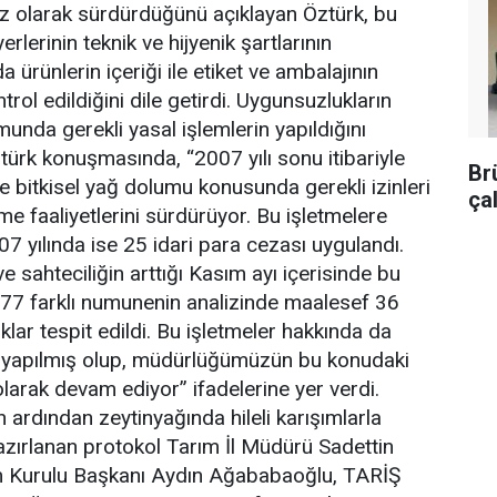
sız olarak sürdürdüğünü açıklayan Öztürk, bu
erlerinin teknik ve hijyenik şartlarının
ürünlerin içeriği ile etiket ve ambalajının
ol edildiğini dile getirdi. Uygunsuzlukların
unda gerekli yasal işlemlerin yapıldığını
türk konuşmasında, “2007 yılı sonu itibariyle
Br
ve bitkisel yağ dolumu konusunda gerekli izinleri
ça
me faaliyetlerini sürdürüyor. Bu işletmelere
7 yılında ise 25 idari para cezası uygulandı.
ve sahteciliğin arttığı Kasım ayı içerisinde bu
 77 farklı numunenin analizinde maalesef 36
lar tespit edildi. Bu işletmeler hakkında da
le yapılmış olup, müdürlüğümüzün bu konudaki
z olarak devam ediyor” ifadelerine yer verdi.
 ardından zeytinyağında hileli karışımlarla
azırlanan protokol Tarım İl Müdürü Sadettin
m Kurulu Başkanı Aydın Ağababaoğlu, TARİŞ