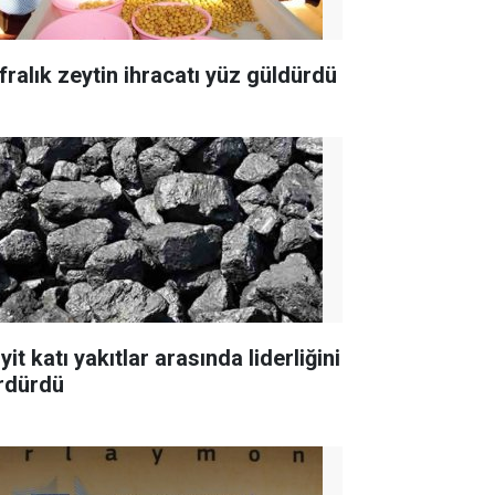
fralık zeytin ihracatı yüz güldürdü
yit katı yakıtlar arasında liderliğini
rdürdü