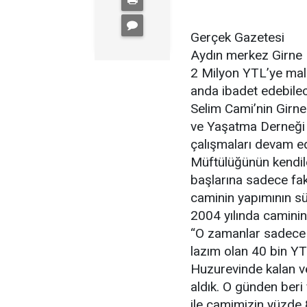
Gerçek Gazetesi
Aydın merkez Girne M
2 Milyon YTL’ye mal o
anda ibadet edebilec
Selim Cami’nin Girn
ve Yaşatma Derneği 
çalışmaları devam ed
Müftülüğünün kendile
başlarına sadece fak
caminin yapımının sü
2004 yılında caminin
“O zamanlar sadece 
lazım olan 40 bin YT
Huzurevinde kalan 
aldık. O günden beri 
ile camimizin yüzde 8