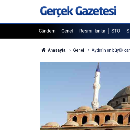
Gündem
Genel
Resmi İlanlar
STO
S
Anasayfa
Genel
Aydın’ın en büyük cami