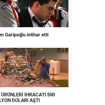
m Garipoğlu intihar etti
 ÜRÜNLERİ İHRACATI 500
LYON DOLARI AŞTI