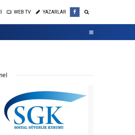
İ
WEB TV
YAZARLAR
nel