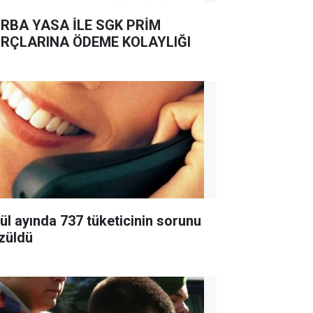
RBA YASA İLE SGK PRİM
RÇLARINA ÖDEME KOLAYLIĞI
lül ayında 737 tüketicinin sorunu
züldü