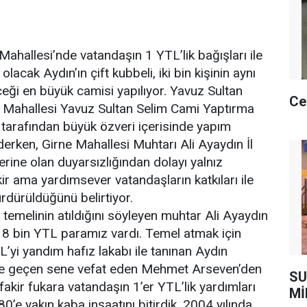
ahallesi’nde vatandaşın 1 YTL’lik bağışları ile
lacak Aydın’ın çift kubbeli, iki bin kişinin aynı
eği en büyük camisi yapılıyor. Yavuz Sultan
Ce
e Mahallesi Yavuz Sultan Selim Cami Yaptırma
tarafından büyük özveri içerisinde yapım
erken, Girne Mahallesi Muhtarı Ali Ayaydın İl
rine olan duyarsızlığından dolayı yalnız
ir ama yardımsever vatandaşların katkıları ile
rdürüldüğünü belirtiyor.
 temelinin atıldığını söyleyen muhtar Ali Ayaydın
8 bin YTL paramız vardı. Temel atmak için
L’yi yandım hafız lakabı ile tanınan Aydın
ve geçen sene vefat eden Mehmet Arseven’den
SU
fakir fukara vatandaşın 1’er YTL’lik yardımları
Mİ
0’e yakın kaba inşaatını bitirdik. 2004 yılında