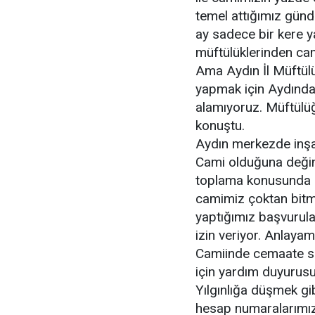
temel attığımız günd
ay sadece bir kere ya
müftülüklerinden cam
Ama Aydın İl Müftül
yapmak için Aydındak
alamıyoruz. Müftülüğ
konuştu.
Aydın merkezde inşa
Cami olduğuna değin
toplama konusunda İ
camimiz çoktan bitmiş
yaptığımız başvurul
izin veriyor. Anlaya
Camiinde cemaate s
için yardım duyuru
Yılgınlığa düşmek gi
hesap numaralarımıza