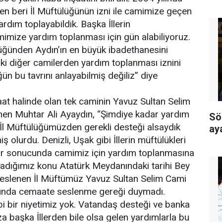
en beri İl Müftülüğünün izni ile camimize geçen
rdım toplayabildik. Başka İllerin
imize yardım toplanması için gün alabiliyoruz.
üğünden Aydın’ın en büyük ibadethanesini
i diğer camilerden yardım toplanması iznini
ün bu tavrını anlayabilmiş değiliz” diye
at halinde olan tek caminin Yavuz Sultan Selim
en Muhtar Ali Ayaydın, “Şimdiye kadar yardım
Sö
l Müftülüğümüzden gerekli desteği alsaydık
ay
 olurdu. Denizli, Uşak gibi İllerin müftülükleri
ar sonucunda camimiz için yardım toplanmasına
madığımız konu Atatürk Meydanındaki tarihi Bey
eslenen İl Müftümüz Yavuz Sultan Selim Cami
sunda cemaate seslenme gereği duymadı.
bi bir niyetimiz yok. Vatandaş desteği ve banka
 başka İllerden bile olsa gelen yardımlarla bu