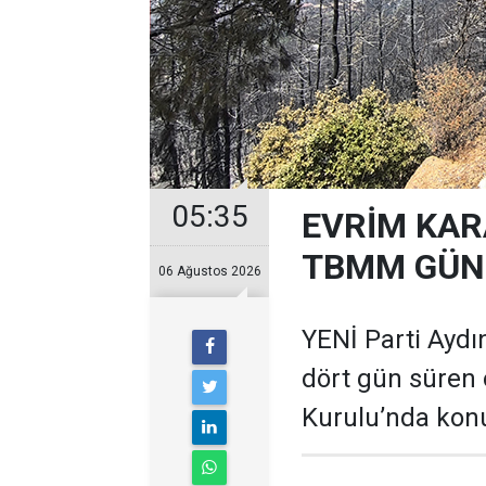
05:35
EVRİM KAR
TBMM GÜND
06 Ağustos 2026
YENİ Parti Aydın
dört gün süren 
Kurulu’nda kon