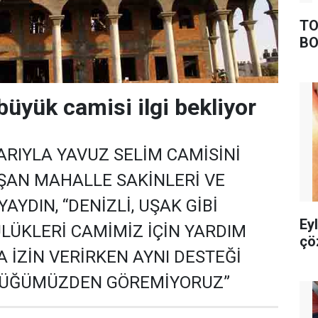
TO
BO
büyük camisi ilgi bekliyor
RIYLA YAVUZ SELİM CAMİSİNİ
ŞAN MAHALLE SAKİNLERİ VE
AYDIN, “DENİZLİ, UŞAK GİBİ
Ey
LÜKLERİ CAMİMİZ İÇİN YARDIM
çö
İZİN VERİRKEN AYNI DESTEĞİ
LÜĞÜMÜZDEN GÖREMİYORUZ”