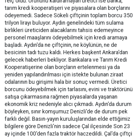
felç oldu. Ürününü kaldıramayan üretici ise banka,
tarım kredi kooperatişeri ve piyasalara olan borçlarını
ödeyemedi. Sadece Sökeli çiftçinin toplam borcu 350
trilyon lirayı buluyor. Aydın genelindeki tüm sulama
birlikleri üreticiden alacaklarını tahsis edemeyince
personel maaşlarını ödeyebilmek için kredi aramaya
başladı. Aydın'da ne çiftçinin, ne köylünün, ne de
besicinin tadı tuzu kaldı. Herkes başkent Ankara'dan
gelecek haberleri bekliyor. Bankalara ve Tarım Kredi
Kooperatişerine olan borçların ertelenmesi ya da
yeniden yapılandırılması için istekte bulunan ziraat
odalarının bu girişimi hala bir sonuç vermedi. Üretici
borcunu ödeyebilmek için tarlasını, evini ve traktörünü
satışa çıkarmasına rağmen piyasalarda yaşanan
ekonomik kriz nedeniyle alıcı çıkmadı. Aydın'da durum
böyleyken, sınır komşumuz Denizli'de de durum pek
farklı değil. Basın-yayın kuruluşlarından elde ettiğimiz
bilgilere göre Denizli'nin sadece Çal ilçesinde Son 23
ay içinde 100'den fazla traktör haczedildi. Çal'da çiftçi