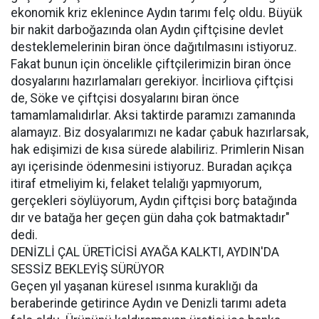
ekonomik kriz eklenince Aydın tarımı felç oldu. Büyük
bir nakit darboğazında olan Aydın çiftçisine devlet
desteklemelerinin biran önce dağıtılmasını istiyoruz.
Fakat bunun için öncelikle çiftçilerimizin biran önce
dosyalarını hazırlamaları gerekiyor. İncirliova çiftçisi
de, Söke ve çiftçisi dosyalarını biran önce
tamamlamalıdırlar. Aksi taktirde paramızı zamanında
alamayız. Biz dosyalarımızı ne kadar çabuk hazırlarsak,
hak edişimizi de kısa sürede alabiliriz. Primlerin Nisan
ayı içerisinde ödenmesini istiyoruz. Buradan açıkça
itiraf etmeliyim ki, felaket telalığı yapmıyorum,
gerçekleri söylüyorum, Aydın çiftçisi borç batağında
dır ve batağa her geçen gün daha çok batmaktadır"
dedi.
DENİZLİ ÇAL ÜRETİCİSİ AYAĞA KALKTI, AYDIN'DA
SESSİZ BEKLEYİŞ SÜRÜYOR
Geçen yıl yaşanan küresel ısınma kuraklığı da
beraberinde getirince Aydın ve Denizli tarımı adeta