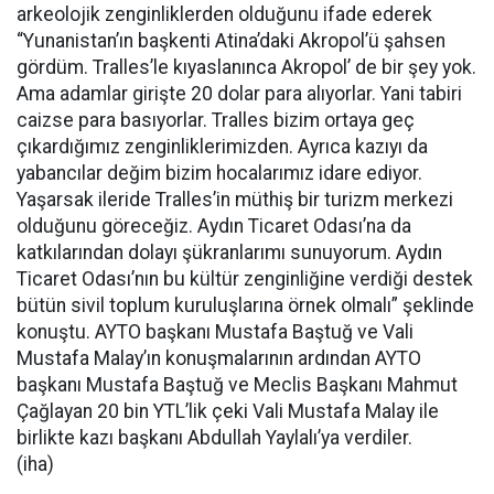
arkeolojik zenginliklerden olduğunu ifade ederek
“Yunanistan’ın başkenti Atina’daki Akropol’ü şahsen
gördüm. Tralles’le kıyaslanınca Akropol’ de bir şey yok.
Ama adamlar girişte 20 dolar para alıyorlar. Yani tabiri
caizse para basıyorlar. Tralles bizim ortaya geç
çıkardığımız zenginliklerimizden. Ayrıca kazıyı da
yabancılar değim bizim hocalarımız idare ediyor.
Yaşarsak ileride Tralles’in müthiş bir turizm merkezi
olduğunu göreceğiz. Aydın Ticaret Odası’na da
katkılarından dolayı şükranlarımı sunuyorum. Aydın
Ticaret Odası’nın bu kültür zenginliğine verdiği destek
bütün sivil toplum kuruluşlarına örnek olmalı” şeklinde
konuştu. AYTO başkanı Mustafa Baştuğ ve Vali
Mustafa Malay’ın konuşmalarının ardından AYTO
başkanı Mustafa Baştuğ ve Meclis Başkanı Mahmut
Çağlayan 20 bin YTL’lik çeki Vali Mustafa Malay ile
birlikte kazı başkanı Abdullah Yaylalı’ya verdiler.
(iha)