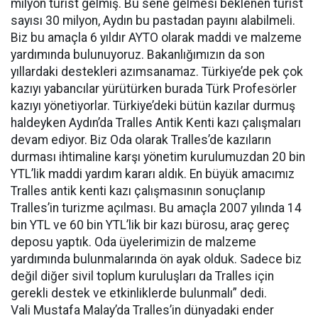
milyon turist gelmiş. Bu sene gelmesi beklenen turist
sayısı 30 milyon, Aydın bu pastadan payını alabilmeli.
Biz bu amaçla 6 yıldır AYTO olarak maddi ve malzeme
yardımında bulunuyoruz. Bakanlığımızın da son
yıllardaki destekleri azımsanamaz. Türkiye’de pek çok
kazıyı yabancılar yürütürken burada Türk Profesörler
kazıyı yönetiyorlar. Türkiye’deki bütün kazılar durmuş
haldeyken Aydın’da Tralles Antik Kenti kazı çalışmaları
devam ediyor. Biz Oda olarak Tralles’de kazıların
durması ihtimaline karşı yönetim kurulumuzdan 20 bin
YTL’lik maddi yardım kararı aldık. En büyük amacımız
Tralles antik kenti kazı çalışmasının sonuçlanıp
Tralles’in turizme açılması. Bu amaçla 2007 yılında 14
bin YTL ve 60 bin YTL’lik bir kazı bürosu, araç gereç
deposu yaptık. Oda üyelerimizin de malzeme
yardımında bulunmalarında ön ayak olduk. Sadece biz
değil diğer sivil toplum kuruluşları da Tralles için
gerekli destek ve etkinliklerde bulunmalı” dedi.
Vali Mustafa Malay’da Tralles’in dünyadaki ender