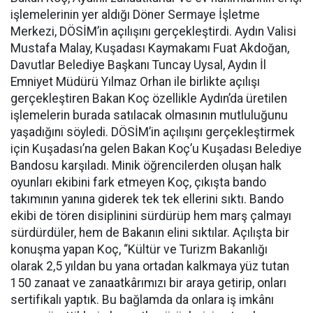
işlemelerinin yer aldığı Döner Sermaye İşletme
Merkezi, DÖSİM’in açılışını gerçekleştirdi. Aydın Valisi
Mustafa Malay, Kuşadası Kaymakamı Fuat Akdoğan,
Davutlar Belediye Başkanı Tuncay Uysal, Aydın İl
Emniyet Müdürü Yılmaz Orhan ile birlikte açılışı
gerçekleştiren Bakan Koç özellikle Aydın’da üretilen
işlemelerin burada satılacak olmasının mutluluğunu
yaşadığını söyledi. DÖSİM’in açılışını gerçekleştirmek
için Kuşadası’na gelen Bakan Koç’u Kuşadası Belediye
Bandosu karşıladı. Minik öğrencilerden oluşan halk
oyunları ekibini fark etmeyen Koç, çıkışta bando
takımının yanına giderek tek tek ellerini sıktı. Bando
ekibi de tören disiplinini sürdürüp hem marş çalmayı
sürdürdüler, hem de Bakanın elini sıktılar. Açılışta bir
konuşma yapan Koç, “Kültür ve Turizm Bakanlığı
olarak 2,5 yıldan bu yana ortadan kalkmaya yüz tutan
150 zanaat ve zanaatkârımızı bir araya getirip, onları
sertifikalı yaptık. Bu bağlamda da onlara iş imkânı