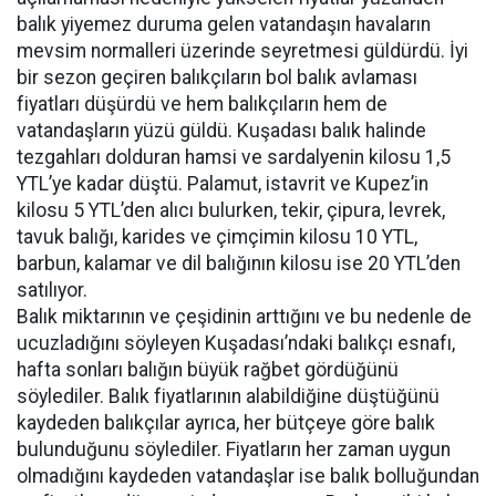
balık yiyemez duruma gelen vatandaşın havaların
mevsim normalleri üzerinde seyretmesi güldürdü. İyi
bir sezon geçiren balıkçıların bol balık avlaması
fiyatları düşürdü ve hem balıkçıların hem de
vatandaşların yüzü güldü. Kuşadası balık halinde
tezgahları dolduran hamsi ve sardalyenin kilosu 1,5
YTL’ye kadar düştü. Palamut, istavrit ve Kupez’in
kilosu 5 YTL’den alıcı bulurken, tekir, çipura, levrek,
tavuk balığı, karides ve çimçimin kilosu 10 YTL,
barbun, kalamar ve dil balığının kilosu ise 20 YTL’den
satılıyor.
Balık miktarının ve çeşidinin arttığını ve bu nedenle de
ucuzladığını söyleyen Kuşadası’ndaki balıkçı esnafı,
hafta sonları balığın büyük rağbet gördüğünü
söylediler. Balık fiyatlarının alabildiğine düştüğünü
kaydeden balıkçılar ayrıca, her bütçeye göre balık
bulunduğunu söylediler. Fiyatların her zaman uygun
olmadığını kaydeden vatandaşlar ise balık bolluğundan