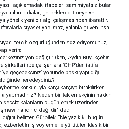
yazılı açıklamadaki ifadeleri samimiyetsiz bulan
ya atılan iddialar, gerçekleri örtmeye ve
 yönelik yeni bir algı çalışmasından ibarettir.
; iftiralarla siyaset yapılmaz, yalanla güven inşa
siyasi tercih özgürlüğünden söz ediyorsunuz,
ap verin:
 merkeziniz yön değiştirirken, Aydın Büyükşehir
e şirketlerinde çalışanlara 'CHP'den istifa
i'ye geçeceksiniz' yönünde baskı yapıldığı
eldiğinde neredeydiniz?
 kaybetme korkusuyla karşı karşıya bırakılırken
ma yapmadınız? Neden bir tek emekçinin hakkını
 sessiz kalanların bugün emek üzerinden
ması inandırıcı değildir" dedi.
dığını belirten Gürbilek; "Ne yazık ki; bugün
, ezberletilmiş söylemlerle yürütülen klasik bir