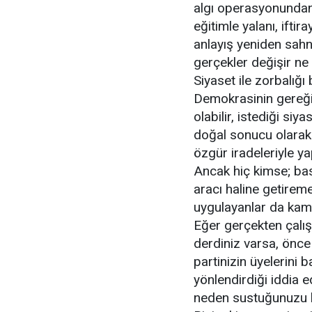
algı operasyonundan i
eğitimle yalanı, ifti
anlayış yeniden sahn
gerçekler değişir ne d
Siyaset ile zorbalığı 
Demokrasinin gereği 
olabilir, istediği si
doğal sonucu olarak in
özgür iradeleriyle ya
Ancak hiç kimse; bask
aracı haline getireme
uygulayanlar da kam
Eğer gerçekten çalış
derdiniz varsa, önce
partinizin üyelerini b
yönlendirdiği iddia 
neden sustuğunuzu 