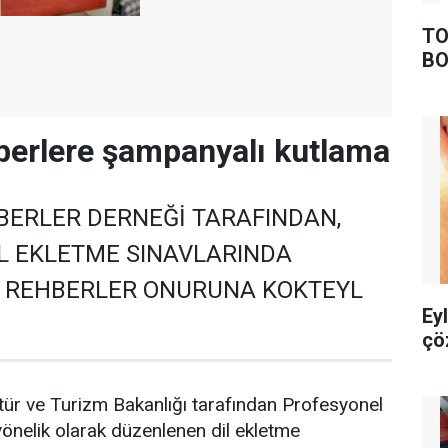
TO
BO
hberlere şampanyalı kutlama
BERLER DERNEĞİ TARAFINDAN,
İL EKLETME SINAVLARINDA
N REHBERLER ONURUNA KOKTEYL
Ey
çö
tür ve Turizm Bakanlığı tarafından Profesyonel
yönelik olarak düzenlenen dil ekletme