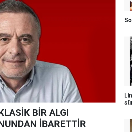
So
Lin
sü
KLASİK BİR ALGI
NUNDAN İBARETTİR