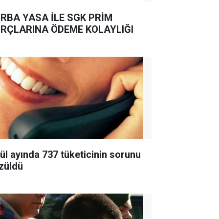
RBA YASA İLE SGK PRİM
RÇLARINA ÖDEME KOLAYLIĞI
lül ayında 737 tüketicinin sorunu
züldü