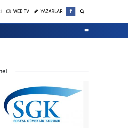
İ
WEB TV
YAZARLAR
nel