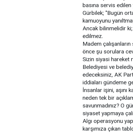
basına servis edilen 
Gürbilek; "Bugün orta
kamuoyunu yanıltmaya
Ancak bilinmelidir ki
edilmez.
Madem çalışanların 
önce şu sorulara cev
Sizin siyasi hareket
Belediyesi ve belediy
edeceksiniz, AK Part
iddiaları gündeme g
İnsanlar işini, aşını
neden tek bir açıkla
savunmadınız? O gün
siyaset yapmaya çalış
Algı operasyonu yapıl
karşımıza çıkan tablo