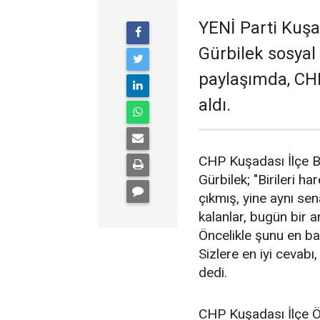
YENİ Parti Kuş
Gürbilek sosyal
paylaşımda, CHP
aldı.
CHP Kuşadası İlçe B
Gürbilek; "Birileri h
çıkmış, yine aynı se
kalanlar, bugün bir 
Öncelikle şunu en baş
Sizlere en iyi cevabı
dedi.
CHP Kuşadası İlçe Ö