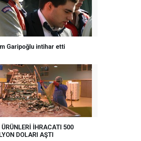
m Garipoğlu intihar etti
 ÜRÜNLERİ İHRACATI 500
LYON DOLARI AŞTI