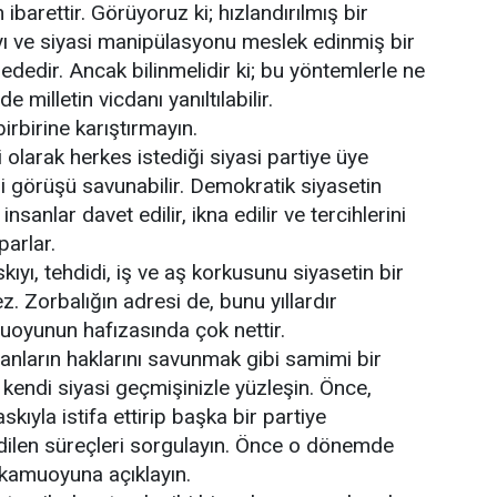
barettir. Görüyoruz ki; hızlandırılmış bir
rayı ve siyasi manipülasyonu meslek edinmiş bir
ededir. Ancak bilinmelidir ki; bu yöntemlerle ne
e milletin vicdanı yanıltılabilir.
birbirine karıştırmayın.
olarak herkes istediği siyasi partiye üye
yasi görüşü savunabilir. Demokratik siyasetin
sanlar davet edilir, ikna edilir ve tercihlerini
parlar.
ıyı, tehdidi, iş ve aş korkusunu siyasetin bir
z. Zorbalığın adresi de, bunu yıllardır
uoyunun hafızasında çok nettir.
anların haklarını savunmak gibi samimi bir
 kendi siyasi geçmişinizle yüzleşin. Önce,
askıyla istifa ettirip başka bir partiye
edilen süreçleri sorgulayın. Önce o dönemde
kamuoyuna açıklayın.