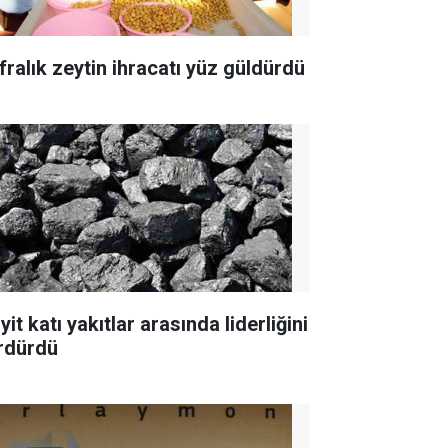
fralık zeytin ihracatı yüz güldürdü
yit katı yakıtlar arasında liderliğini
rdürdü