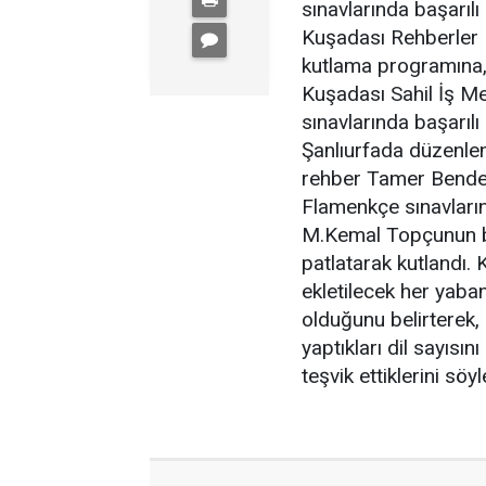
sınavlarında başarılı
Kuşadası Rehberler 
kutlama programına,
Kuşadası Sahil İş Me
sınavlarında başarıl
Şanlıurfada düzenlene
rehber Tamer Bendeş
Flamenkçe sınavların
M.Kemal Topçunun ba
patlatarak kutlandı.
ekletilecek her yaban
olduğunu belirterek,
yaptıkları dil sayısı
teşvik ettiklerini söyl