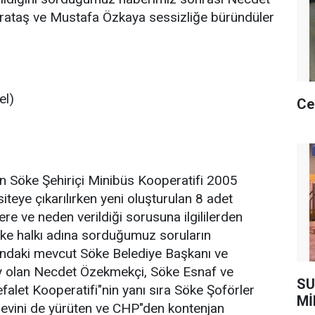
rataş ve Mustafa Özkaya sessizliğe büründüler
el)
Ce
n Söke Şehiriçi Minibüs Kooperatifi 2005
iteye çıkarılırken yeni oluşturulan 8 adet
ere ve neden verildiği sorusuna ilgililerden
öke halkı adına sorduğumuz soruların
ndaki mevcut Söke Belediye Başkanı ve
y olan Necdet Özekmekçi, Söke Esnaf ve
SU
falet Kooperatifi"nin yanı sıra Söke Şoförler
Mİ
revini de yürüten ve CHP"den kontenjan