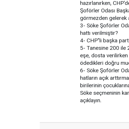
hazırlanırken, CHP'd
Şoförler Odası Başka
görmezden gelerek a
3- Söke Şoförler Od
hattı verilmiştir?
4- CHP"li başka parti
5- Tanesine 200 ile 
eşe, dosta verilirken
ödedikleri doğru mu
6- Söke Şoförler Oda
hatların açık arttırma
birilerinin çocukları
Söke seçmeninin karş
açıklayın.