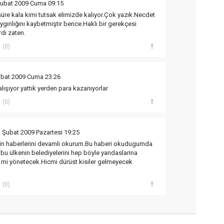
Şubat 2009 Cuma 09:15
süre kala kimi tutsak elimizde kalıyor.Çok yazık.Necdet
gınlığını kaybetmiştir bence.Haklı bir gerekçesi
dı zaten.
(0)
ubat 2009 Cuma 23:26
lışıyor yattık yerden para kazanıyorlar
(0)
 Şubat 2009 Pazartesi 19:25
in haberlerini devamli okurum.Bu haberi okudugumda
n bu ülkenin belediyelerini hep böyle yandaslarina
 mi yönetecek.Hicmi dürüst kisiler gelmeyecek
(0)