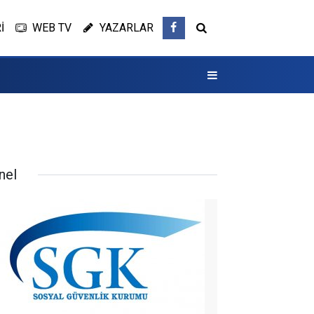
İ
WEB TV
YAZARLAR
nel