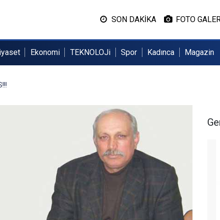
SON DAKİKA
FOTO GALER
iyaset
Ekonomi
TEKNOLOJi
Spor
Kadınca
Magazin
!!
Ge