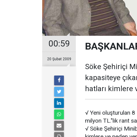
00:59
BAŞKANLAR
20 Şubat 2009
Söke Şehiriçi M
kapasiteye çıka
hatları kimlere 
√ Yeni oluşturulan 8
milyon TL."lik rant 
√ Söke Şehiriçi Mini
kimlere ve neden ve