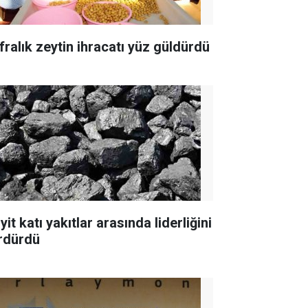
fralık zeytin ihracatı yüz güldürdü
yit katı yakıtlar arasında liderliğini
rdürdü