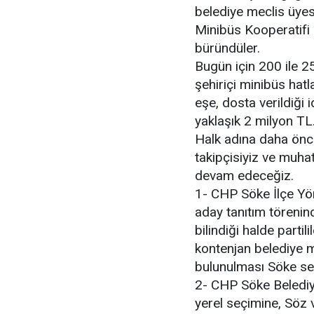
belediye meclis üyes
Minibüs Kooperatifi
büründüler.
Bugün için 200 ile 250
şehiriçi minibüs hatl
eşe, dosta verildiği i
yaklaşık 2 milyon TL.
Halk adına daha önc
takipçisiyiz ve muh
devam edeceğiz.
1- CHP Söke İlçe Yö
aday tanıtım törenin
bilindiği halde partili
kontenjan belediye 
bulunulması Söke seç
2- CHP Söke Beledi
yerel seçimine, Söz v