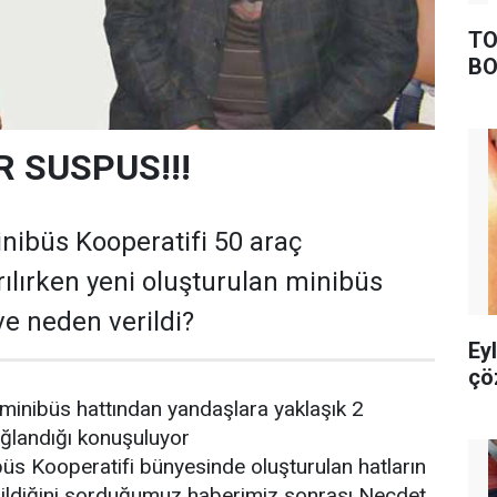
TO
BO
 SUSPUS!!!
inibüs Kooperatifi 50 araç
rılırken yeni oluşturulan minibüs
ve neden verildi?
Ey
çö
 minibüs hattından yandaşlara yaklaşık 2
sağlandığı konuşuluyor
büs Kooperatifi bünyesinde oluşturulan hatların
rildiğini sorduğumuz haberimiz sonrası Necdet