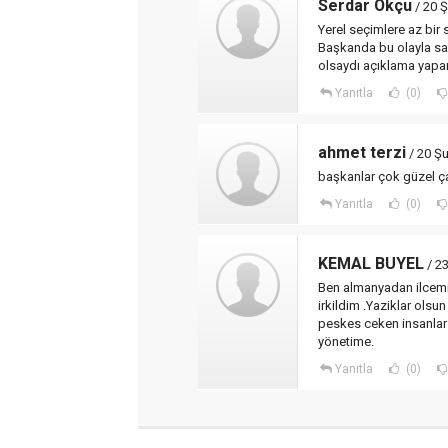
Serdar Okçu
/ 20 
Yerel seçimlere az bir 
Başkanda bu olayla say
olsaydı açıklama yapar
Yanıtla
(0)
ahmet terzi
/ 20 Ş
başkanlar çok güzel ça
Yanıtla
(0)
KEMAL BUYEL
/ 23
Ben almanyadan ilcem
irkildim .Yaziklar olsu
peskes ceken insanlar
yönetime.
Yanıtla
(0)