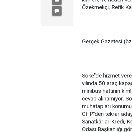
Özekmekçi, Refik Ka
Gerçek Gazetesi (öz
Söke"de hizmet vere
yılında 50 araç kapas
minibüs hattının kiml
cevap alınamıyor. S
muhatapları konumu
CHP"den tekrar ada
Sanatkârlar Kredi, Ke
Odası Başkanlığı gö