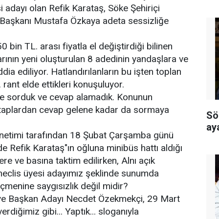
i adayı olan Refik Karataş, Söke Şehiriçi
 Başkanı Mustafa Özkaya adeta sessizliğe
 bin TL. arası fiyatla el değiştirdiği bilinen
arının yeni oluşturulan 8 adedinin yandaşlara ve
ddia ediliyor. Hatlandırılanların bu işten toplan
 rant elde ettikleri konuşuluyor.
e sorduk ve cevap alamadık. Konunun
ataplardan cevap gelene kadar da sormaya
Sö
ay
netimi tarafından 18 Şubat Çarşamba günü
de Refik Karataş"ın oğluna minibüs hattı aldığı
lere ve basına taktim edilirken, Alnı açık
meclis üyesi adayımız şeklinde sunumda
menine saygısızlık değil midir?
ye Başkan Adayı Necdet Özekmekçi, 29 Mart
erdiğimiz gibi... Yaptık... sloganıyla