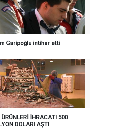
m Garipoğlu intihar etti
 ÜRÜNLERİ İHRACATI 500
LYON DOLARI AŞTI