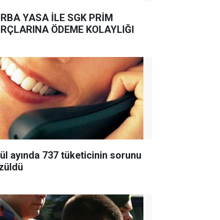
RBA YASA İLE SGK PRİM
RÇLARINA ÖDEME KOLAYLIĞI
lül ayında 737 tüketicinin sorunu
züldü