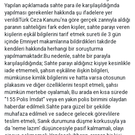
Yapılan açıklamada sahte para ile karşılaşıldığında
yapılması gerekenler hakkında şu ifadelere yer
verildiTürk Ceza Kanunu'na göre gerçek zannıyla aldığı
paranın sahteliğini fark eden kişiler, sahte parayı veren
kişilerin eşkâl bilgilerini tarif etmek sureti ile 3 gün
içinde Emniyet makamlarına bildirdikleri takdirde
kendileri hakkında herhangi bir soruşturma
yapılmamaktadır.Bu nedenle, sahte bir parayla
karşılaşıldığında; Sahte parayı aldığınız kişiye kesinlikle
iade etmemeli, şahsın eşkâline ilişkin bilgileri,
mümkünse kimlik bilgilerini ve hatta varsa otosunun
plakasını ve diğer özelliklerini tespit etmeli, şahsı
mümkün mertebe oyalamalı, Bu arada en kısa sürede
"155 Polis İmdat" veya en yakın polis birimini olaydan
haberdar edilmeli.Sahte para güzel bir şekilde
muhafaza edilmeli ve sadece gelecek görevlilere
teslim etmeli, Sanık durumuna düşme korkusuyla ya
da 'neme lazım' düşüncesiyle pasif kalmamalı, olayı