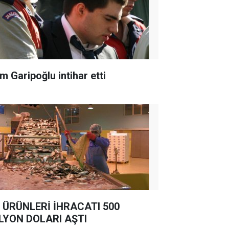
m Garipoğlu intihar etti
 ÜRÜNLERİ İHRACATI 500
LYON DOLARI AŞTI