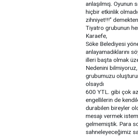
anlaşılmış. Oyunun 
hiçbir etkinlik olmad
zihniyet!!!" demekten
Tiyatro grubunun he
Karaefe,
Söke Belediyesi yönet
anlayamadıklarını sö
illeri başta olmak üz
Nedenini bilmiyoruz, 
grubumuzu oluşturu
olsaydı
600 YTL. gibi çok az
engellilerin de kendi
durabilen bireyler ol
mesajı vermek istem
gelmemiştik. Para s
sahneleyeceğimiz sal