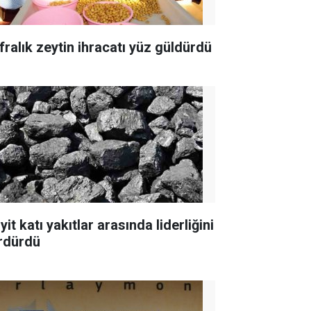
fralık zeytin ihracatı yüz güldürdü
yit katı yakıtlar arasında liderliğini
rdürdü