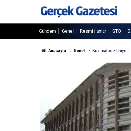
Gündem
Genel
Resmi İlanlar
STO
S
Anasayfa
Genel
Bu nasıl bir zihniyet!!!