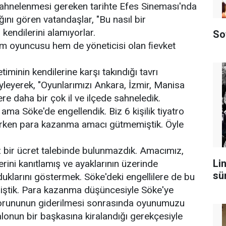
sahnelenmesi gereken tarihte Efes Sineması'nda
ığını gören vatandaşlar, "Bu nasıl bir
 kendilerini alamıyorlar.
So
m oyuncusu hem de yöneticisi olan ﬁevket
iminin kendilerine karşı takındığı tavrı
yleyerek, "Oyunlarımızı Ankara, İzmir, Manisa
ere daha bir çok il ve ilçede sahneledik.
ama Söke'de engellendik. Biz 6 kişilik tiyatro
rken para kazanma amacı gütmemiştik. Öyle
 bir ücret talebinde bulunmazdık. Amacımız,
Lin
lerini kanıtlamış ve ayaklarının üzerinde
sü
duklarını göstermek. Söke'deki engellilere de bu
iştik. Para kazanma düşüncesiyle Söke'ye
orununun giderilmesi sonrasında oyunumuzu
onun bir başkasına kiralandığı gerekçesiyle