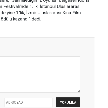
efe, "Sahnelediğimiz oyunun belgeseli Kıbrıs
 Festivali'nde 1.'lik, İstanbul Uluslararası
de yine 1.'lik, İzmir Uluslararası Kısa Film
k ödülü kazandı." dedi.