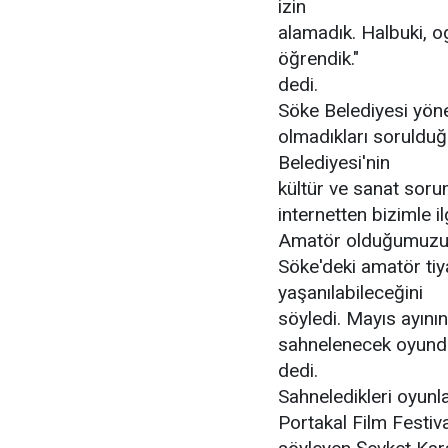
izin
alamadık. Halbuki, 
öğrendik."
dedi.
Söke Belediyesi yöne
olmadıkları soruldu
Belediyesi'nin
kültür ve sanat sor
internetten bizimle i
Amatör olduğumuzu sö
Söke'deki amatör tiy
yaşanılabileceğini
söyledi. Mayıs ayının
sahnelenecek oyunda
dedi.
Sahneledikleri oyunla 
Portakal Film Festiva