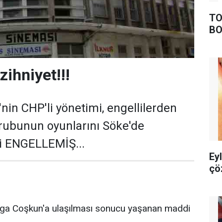
TO
BO
zihniyet!!!
nin CHP'li yönetimi, engellilerden
grubunun oyunlarını Söke'de
i ENGELLEMİŞ...
Ey
çö
ga Coşkun'a ulaşılması sonucu yaşanan maddi