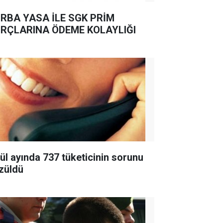
RBA YASA İLE SGK PRİM
RÇLARINA ÖDEME KOLAYLIĞI
lül ayında 737 tüketicinin sorunu
züldü