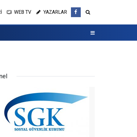
İ
WEB TV
YAZARLAR
nel