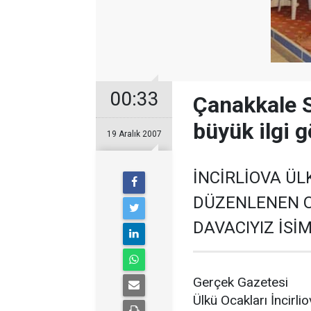
00:33
Çanakkale Sa
büyük ilgi 
19 Aralık 2007
İNCİRLİOVA Ü
DÜZENLENEN 
DAVACIYIZ İSİ
Gerçek Gazetesi
Ülkü Ocakları İncirl