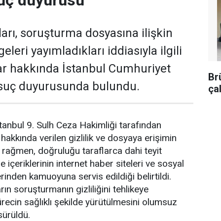
suç duyurusu
arı, soruşturma dosyasına ilişkin
lgeleri yayımladıkları iddiasıyla ilgili
lar hakkında İstanbul Cumhuriyet
Br
 suç duyurusunda bulundu.
ça
anbul 9. Sulh Ceza Hakimliği tarafından
akkında verilen gizlilik ve dosyaya erişimin
a rağmen, doğruluğu taraflarca dahi teyit
 içeriklerinin internet haber siteleri ve sosyal
inden kamuoyuna servis edildiği belirtildi.
rın soruşturmanın gizliliğini tehlikeye
recin sağlıklı şekilde yürütülmesini olumsuz
 sürüldü.