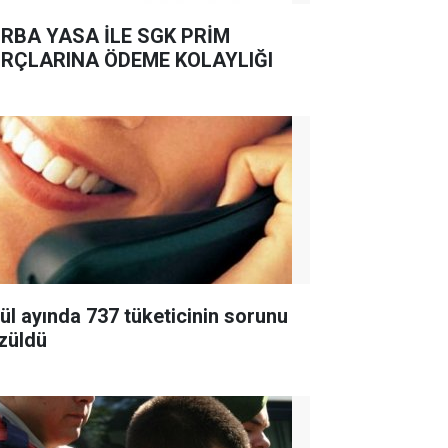
RBA YASA İLE SGK PRİM
RÇLARINA ÖDEME KOLAYLIĞI
lül ayında 737 tüketicinin sorunu
züldü