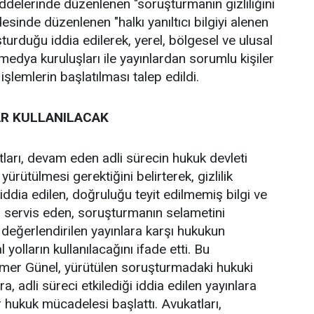
delerinde düzenlenen "soruşturmanın gizliliğini
esinde düzenlenen "halkı yanıltıcı bilgiyi alenen
turduğu iddia edilerek, yerel, bölgesel ve ulusal
medya kuruluşları ile yayınlardan sorumlu kişiler
işlemlerin başlatılması talep edildi.
R KULLANILACAK
ları, devam eden adli sürecin hukuk devleti
yürütülmesi gerektiğini belirterek, gizlilik
ği iddia edilen, doğruluğu teyit edilmemiş bilgi ve
 servis eden, soruşturmanın selametini
değerlendirilen yayınlara karşı hukukun
olların kullanılacağını ifade etti. Bu
Ömer Günel, yürütülen soruşturmadaki hukuki
a, adli süreci etkilediği iddia edilen yayınlara
r hukuk mücadelesi başlattı. Avukatları,