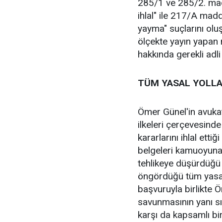
285/1 ve 285/2. mad
ihlal" ile 217/A madd
yayma" suçlarını oluş
ölçekte yayın yapan 
hakkında gerekli adli 
TÜM YASAL YOLLA
Ömer Günel'in avukat
ilkeleri çerçevesinde 
kararlarını ihlal etti
belgeleri kamuoyuna
tehlikeye düşürdüğü 
öngördüğü tüm yasal y
başvuruyla birlikte 
savunmasının yanı sır
karşı da kapsamlı bi