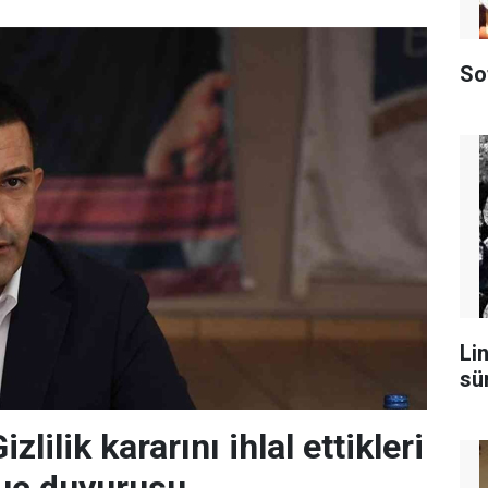
So
Lin
sü
zlilik kararını ihlal ettikleri