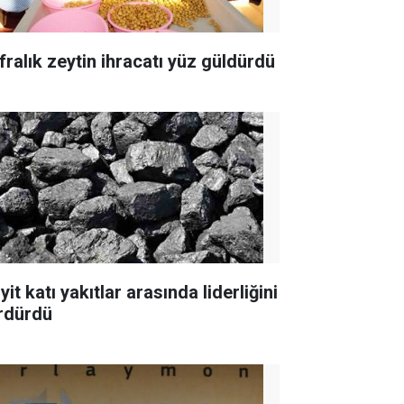
fralık zeytin ihracatı yüz güldürdü
yit katı yakıtlar arasında liderliğini
rdürdü