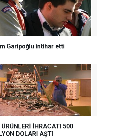
m Garipoğlu intihar etti
 ÜRÜNLERİ İHRACATI 500
LYON DOLARI AŞTI