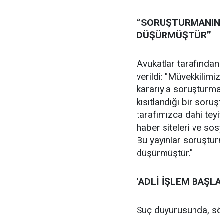
‘’SORUŞTURMANIN 
DÜŞÜRMÜŞTÜR’’
Avukatlar tarafından
verildi: "Müvekkilimi
kararıyla soruşturma
kısıtlandığı bir soru
tarafımızca dahi teyi
haber siteleri ve so
Bu yayınlar soruşturm
düşürmüştür."
’ADLİ İŞLEM BAŞLA
Suç duyurusunda, sö