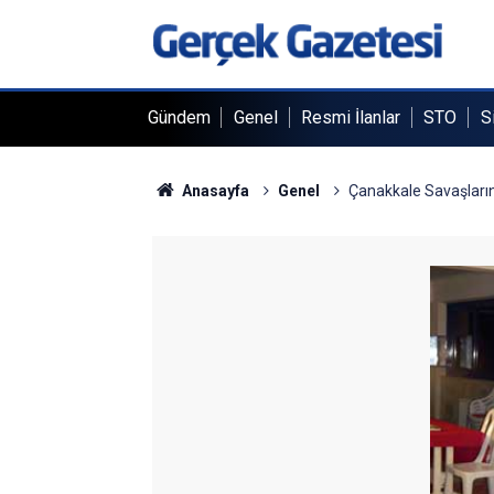
Gündem
Genel
Resmi İlanlar
STO
S
Anasayfa
Genel
Çanakkale Savaşların