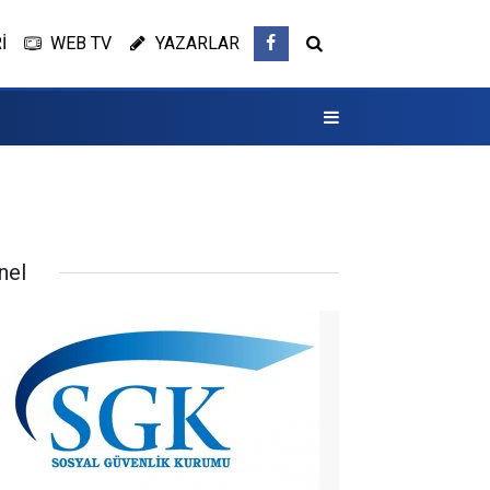
İ
WEB TV
YAZARLAR
nel