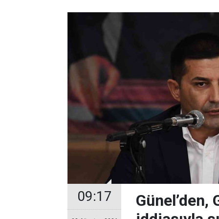
09:17
Günel’den, Gi