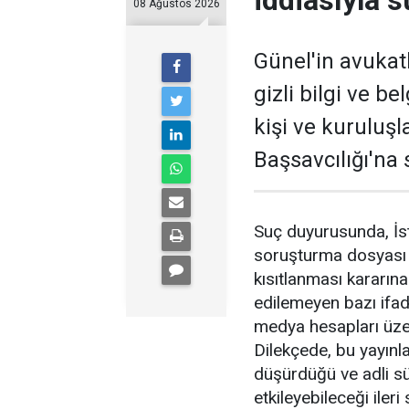
iddiasıyla 
08 Ağustos 2026
Günel'in avukatl
gizli bilgi ve be
kişi ve kuruluş
Başsavcılığı'na
Suç duyurusunda, İst
soruşturma dosyası h
kısıtlanması kararın
edilemeyen bazı ifade
medya hesapları üzer
Dilekçede, bu yayınla
düşürdüğü ve adli sü
etkileyebileceği ileri