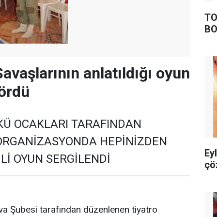
TO
BO
vaşlarının anlatıldığı oyun
gördü
LKÜ OCAKLARI TARAFINDAN
ORGANİZASYONDA HEPİNİZDEN
Ey
MLİ OYUN SERGİLENDİ
çö
iova Şubesi tarafından düzenlenen tiyatro