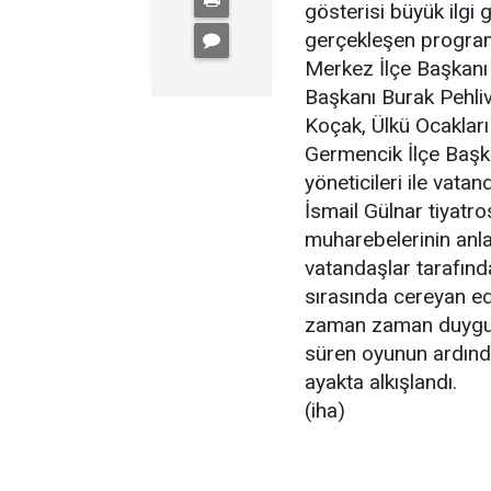
gösterisi büyük ilgi
gerçekleşen program
Merkez İlçe Başkanı 
Başkanı Burak Pehliva
Koçak, Ülkü Ocakları
Germencik İlçe Başk
yöneticileri ile vatand
İsmail Gülnar tiyatr
muharebelerinin anla
vatandaşlar tarafınd
sırasında cereyan ed
zaman zaman duygulu
süren oyunun ardından
ayakta alkışlandı.
(iha)