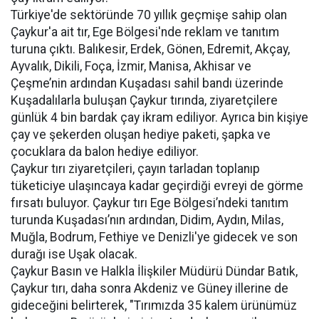
Türkiye'de sektöründe 70 yıllık geçmişe sahip olan
Çaykur'a ait tır, Ege Bölgesi'nde reklam ve tanıtım
turuna çıktı. Balıkesir, Erdek, Gönen, Edremit, Akçay,
Ayvalık, Dikili, Foça, İzmir, Manisa, Akhisar ve
Çeşme’nin ardından Kuşadası sahil bandı üzerinde
Kuşadalılarla buluşan Çaykur tırında, ziyaretçilere
günlük 4 bin bardak çay ikram ediliyor. Ayrıca bin kişiye
çay ve şekerden oluşan hediye paketi, şapka ve
çocuklara da balon hediye ediliyor.
Çaykur tırı ziyaretçileri, çayın tarladan toplanıp
tüketiciye ulaşıncaya kadar geçirdiği evreyi de görme
fırsatı buluyor. Çaykur tırı Ege Bölgesi’ndeki tanıtım
turunda Kuşadası’nın ardından, Didim, Aydın, Milas,
Muğla, Bodrum, Fethiye ve Denizli'ye gidecek ve son
durağı ise Uşak olacak.
Çaykur Basın ve Halkla İlişkiler Müdürü Dündar Batık,
Çaykur tırı, daha sonra Akdeniz ve Güney illerine de
gideceğini belirterek, "Tırımızda 35 kalem ürünümüz