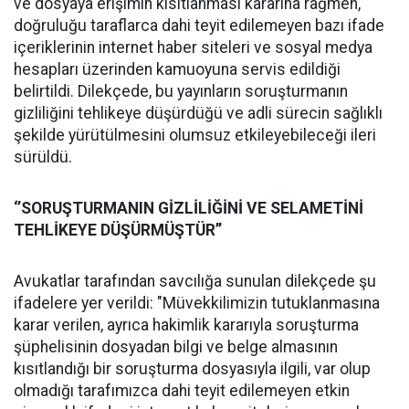
ve dosyaya erişimin kısıtlanması kararına rağmen,
doğruluğu taraflarca dahi teyit edilemeyen bazı ifade
içeriklerinin internet haber siteleri ve sosyal medya
hesapları üzerinden kamuoyuna servis edildiği
belirtildi. Dilekçede, bu yayınların soruşturmanın
gizliliğini tehlikeye düşürdüğü ve adli sürecin sağlıklı
şekilde yürütülmesini olumsuz etkileyebileceği ileri
sürüldü.
‘’SORUŞTURMANIN GİZLİLİĞİNİ VE SELAMETİNİ
TEHLİKEYE DÜŞÜRMÜŞTÜR’’
Avukatlar tarafından savcılığa sunulan dilekçede şu
ifadelere yer verildi: "Müvekkilimizin tutuklanmasına
karar verilen, ayrıca hakimlik kararıyla soruşturma
şüphelisinin dosyadan bilgi ve belge almasının
kısıtlandığı bir soruşturma dosyasıyla ilgili, var olup
olmadığı tarafımızca dahi teyit edilemeyen etkin