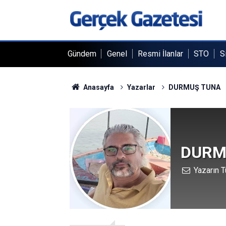
Gündem
Genel
Resmi İlanlar
STO
S
Anasayfa
Yazarlar
DURMUŞ TUNA
DURM
Yazarın T