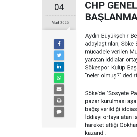
CHP GENEL
04
BAŞLANMA
Mart 2025
Aydın Büyükşehir Be
adaylaştırılan, Söke
mücadele verilen Mu
yaratan iddialar ortay
Sökespor Kulüp Baş
"neler olmuş?" dedirt
Söke'de "Sosyete Paza
pazar kurulması aş
bağış verildiği iddias
İddiayı ortaya atan 
hareket ettiği Gökh
kazandı.