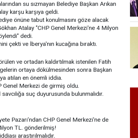
alarından su sızmayan Belediye Başkan Arıkan
lay karşu karşıya geldi.
ediye önüne tabut konulmasını göze alacak
 Gökhan Atalay "CHP Genel Merkezi'ne 4 Milyon
öylendi" dedi.
 çekti ve İberya'nın kucağına bıraktı.
̈rülen ve ortadan kaldırtılmak istenilen Fatih
lgelerin ortaya dökülmesinden sonra Başkan
a atılan en önemli iddia.
HP Genel Merkezi de girmiş oldu.
savcılığa suç duyurusunda bulunmalıdır.
syete Pazarı’ndan CHP Genel Merkezi'ne de
Milyon TL. gönderilmiş!
ddiası araştırılmalıdır.