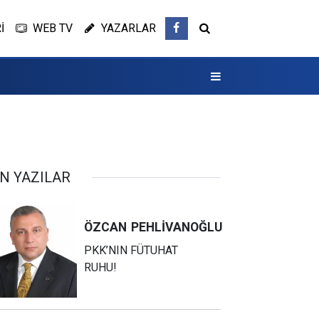
İ
WEB TV
YAZARLAR
N YAZILAR
ÖZCAN
PEHLİVANOĞLU
PKK’NIN FÜTUHAT
RUHU!