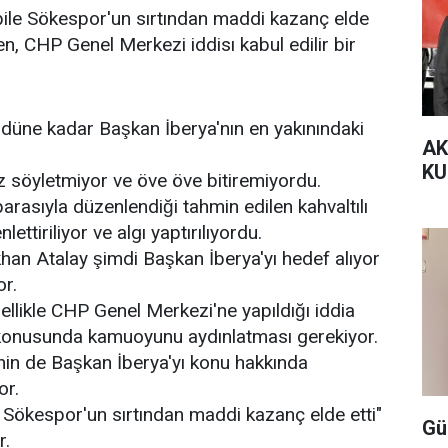
bile Sökespor'un sırtından maddi kazanç elde
ken, CHP Genel Merkezi iddisı kabul edilir bir
üne kadar Başkan İberya'nın en yakınındaki
AK
KU
z söyletmiyor ve öve öve bitiremiyordu.
arasıyla düzenlendiği tahmin edilen kahvaltılı
lettiriliyor ve algı yaptırılıyordu.
khan Atalay şimdi Başkan İberya'yı hedef alıyor
or.
zellikle CHP Genel Merkezi'ne yapıldığı iddia
 konusunda kamuoyunu aydınlatması gerekiyor.
n de Başkan İberya'yı konu hakkında
or.
ökespor'un sırtından maddi kazanç elde etti"
Gü
r.