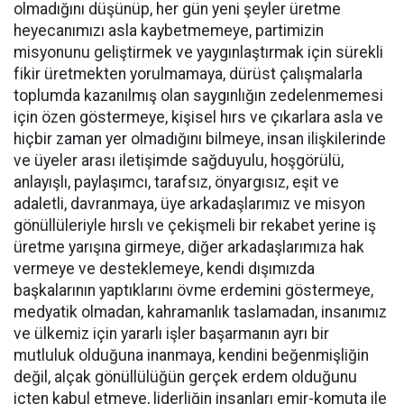
olmadığını düşünüp, her gün yeni şeyler üretme
heyecanımızı asla kaybetmemeye, partimizin
misyonunu geliştirmek ve yaygınlaştırmak için sürekli
fikir üretmekten yorulmamaya, dürüst çalışmalarla
toplumda kazanılmış olan saygınlığın zedelenmemesi
için özen göstermeye, kişisel hırs ve çıkarlara asla ve
hiçbir zaman yer olmadığını bilmeye, insan ilişkilerinde
ve üyeler arası iletişimde sağduyulu, hoşgörülü,
anlayışlı, paylaşımcı, tarafsız, önyargısız, eşit ve
adaletli, davranmaya, üye arkadaşlarımız ve misyon
gönüllüleriyle hırslı ve çekişmeli bir rekabet yerine iş
üretme yarışına girmeye, diğer arkadaşlarımıza hak
vermeye ve desteklemeye, kendi dışımızda
başkalarının yaptıklarını övme erdemini göstermeye,
medyatik olmadan, kahramanlık taslamadan, insanımız
ve ülkemiz için yararlı işler başarmanın ayrı bir
mutluluk olduğuna inanmaya, kendini beğenmişliğin
değil, alçak gönüllülüğün gerçek erdem olduğunu
içten kabul etmeye, liderliğin insanları emir-komuta ile