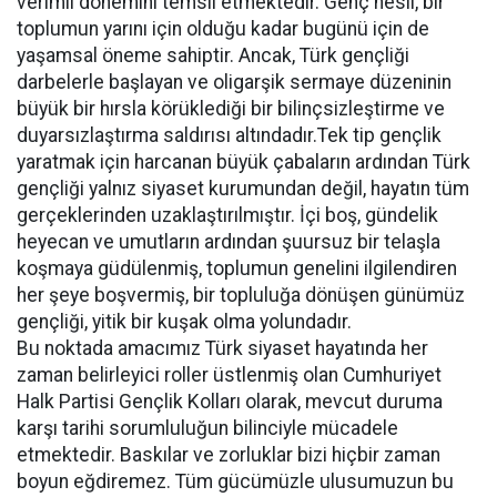
verimli dönemini temsil etmektedir. Genç nesil, bir
toplumun yarını için olduğu kadar bugünü için de
yaşamsal öneme sahiptir. Ancak, Türk gençliği
darbelerle başlayan ve oligarşik sermaye düzeninin
büyük bir hırsla körüklediği bir bilinçsizleştirme ve
duyarsızlaştırma saldırısı altındadır.Tek tip gençlik
yaratmak için harcanan büyük çabaların ardından Türk
gençliği yalnız siyaset kurumundan değil, hayatın tüm
gerçeklerinden uzaklaştırılmıştır. İçi boş, gündelik
heyecan ve umutların ardından şuursuz bir telaşla
koşmaya güdülenmiş, toplumun genelini ilgilendiren
her şeye boşvermiş, bir topluluğa dönüşen günümüz
gençliği, yitik bir kuşak olma yolundadır.
Bu noktada amacımız Türk siyaset hayatında her
zaman belirleyici roller üstlenmiş olan Cumhuriyet
Halk Partisi Gençlik Kolları olarak, mevcut duruma
karşı tarihi sorumluluğun bilinciyle mücadele
etmektedir. Baskılar ve zorluklar bizi hiçbir zaman
boyun eğdiremez. Tüm gücümüzle ulusumuzun bu