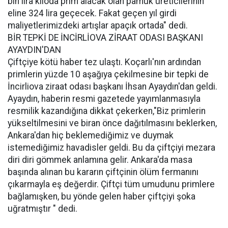
bin lira kiloda prim alacak olan pamuk üreticilerinin
eline 324 lira geçecek. Fakat geçen yıl girdi
maliyetlerimizdeki artışlar apaçık ortada" dedi.
BİR TEPKİ DE İNCİRLİOVA ZİRAAT ODASI BAŞKANI
AYAYDIN'DAN
Çiftçiye kötü haber tez ulaştı. Koçarlı'nın ardından
primlerin yüzde 10 aşağıya çekilmesine bir tepki de
İncirliova ziraat odası başkanı İhsan Ayaydın'dan geldi.
Ayaydın, haberin resmi gazetede yayımlanmasıyla
resmilik kazandığına dikkat çekerken,"Biz primlerin
yükseltilmesini ve biran önce dağıtılmasını beklerken,
Ankara'dan hiç beklemediğimiz ve duymak
istemediğimiz havadisler geldi. Bu da çiftçiyi mezara
diri diri gömmek anlamına gelir. Ankara'da masa
başında alınan bu kararın çiftçinin ölüm fermanını
çıkarmayla eş değerdir. Çiftçi tüm umudunu primlere
bağlamışken, bu yönde gelen haber çiftçiyi şoka
uğratmıştır " dedi.