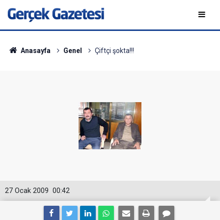
Anasayfa
Genel
Çiftçi şokta!!!
27 Ocak 2009
00:42