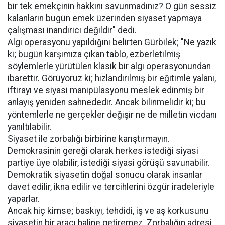
bir tek emekçinin hakkını savunmadınız? O gün sessiz
kalanların bugün emek üzerinden siyaset yapmaya
çalışması inandırıcı değildir" dedi.
Algı operasyonu yapıldığını belirten Gürbilek; "Ne yazık
ki; bugün karşımıza çıkan tablo, ezberletilmiş
söylemlerle yürütülen klasik bir algı operasyonundan
ibarettir. Görüyoruz ki; hızlandırılmış bir eğitimle yalanı,
iftirayı ve siyasi manipülasyonu meslek edinmiş bir
anlayış yeniden sahnededir. Ancak bilinmelidir ki; bu
yöntemlerle ne gerçekler değişir ne de milletin vicdanı
yanıltılabilir.
Siyaset ile zorbalığı birbirine karıştırmayın.
Demokrasinin gereği olarak herkes istediği siyasi
partiye üye olabilir, istediği siyasi görüşü savunabilir.
Demokratik siyasetin doğal sonucu olarak insanlar
davet edilir, ikna edilir ve tercihlerini özgür iradeleriyle
yaparlar.
Ancak hiç kimse; baskıyı, tehdidi, iş ve aş korkusunu
siyasetin bir aracı haline getiremez. Zorbalığın adresi