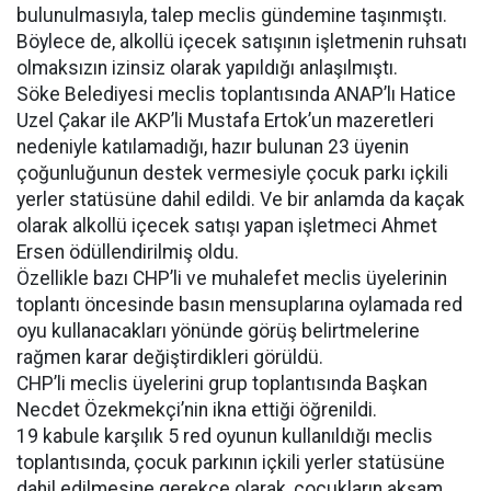
bulunulmasıyla, talep meclis gündemine taşınmıştı.
Böylece de, alkollü içecek satışının işletmenin ruhsatı
olmaksızın izinsiz olarak yapıldığı anlaşılmıştı.
Söke Belediyesi meclis toplantısında ANAP’lı Hatice
Uzel Çakar ile AKP’li Mustafa Ertok’un mazeretleri
nedeniyle katılamadığı, hazır bulunan 23 üyenin
çoğunluğunun destek vermesiyle çocuk parkı içkili
yerler statüsüne dahil edildi. Ve bir anlamda da kaçak
olarak alkollü içecek satışı yapan işletmeci Ahmet
Ersen ödüllendirilmiş oldu.
Özellikle bazı CHP’li ve muhalefet meclis üyelerinin
toplantı öncesinde basın mensuplarına oylamada red
oyu kullanacakları yönünde görüş belirtmelerine
rağmen karar değiştirdikleri görüldü.
CHP’li meclis üyelerini grup toplantısında Başkan
Necdet Özekmekçi’nin ikna ettiği öğrenildi.
19 kabule karşılık 5 red oyunun kullanıldığı meclis
toplantısında, çocuk parkının içkili yerler statüsüne
dahil edilmesine gerekçe olarak, çocukların akşam