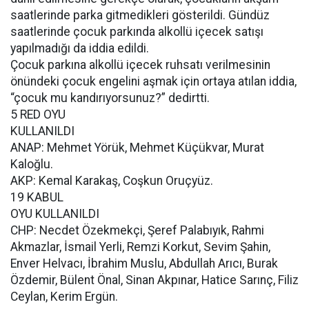
saatlerinde parka gitmedikleri gösterildi. Gündüz
saatlerinde çocuk parkında alkollü içecek satışı
yapılmadığı da iddia edildi.
Çocuk parkına alkollü içecek ruhsatı verilmesinin
önündeki çocuk engelini aşmak için ortaya atılan iddia,
“çocuk mu kandırıyorsunuz?” dedirtti.
5 RED OYU
KULLANILDI
ANAP: Mehmet Yörük, Mehmet Küçükvar, Murat
Kaloğlu.
AKP: Kemal Karakaş, Coşkun Oruçyüz.
19 KABUL
OYU KULLANILDI
CHP: Necdet Özekmekçi, Şeref Palabıyık, Rahmi
Akmazlar, İsmail Yerli, Remzi Korkut, Sevim Şahin,
Enver Helvacı, İbrahim Muslu, Abdullah Arıcı, Burak
Özdemir, Bülent Önal, Sinan Akpınar, Hatice Sarınç, Filiz
Ceylan, Kerim Ergün.