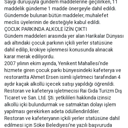
Saygı duruşuyla gündem maddelerine geçilirken, 11
maddelik gündeme 1 madde önergeyle dahil edildi.
Gündemde bulunan bütün maddeler, muhalefet
meclis üyelerinin de desteğiyle kabul edildi.
ÇOCUK PARKINDA ALKOLE İZİN ÇIKTI
Gündem maddeleri arasında yer alan Harikalar Dünyası
adı altındaki çocuk parkının içkili yerler statüsüne
dahil edilip, krokiye işlenmesi konusunda alınacak
karar merak ediliyordu.
2007 yılının ekim ayında, Yenikent Mahallesi’nde
hizmete giren çocuk parkı bünyesindeki kafeterya ve
restorantta Ahmet Ersen isimli işletmeci tarafından 4
aydır kaçak alkollü içecek satışı yapıldığı öğrenildi.
Restoran ve kafeterya işletmecisi Rai Gıda Turizm Dış
Ticaret ve San. Ltd. Şti. yetkilileri hakkında izinsiz
alkollü içki bulundurmak ve satmaktan dolayı işlem
yapılması gerekirken adeta ödüllendirildiler.
Restoran ve kafeteryanın içkili yerler statüsüne dahil
edilmesi için Söke Belediyesi’ne yazılı başvuruda