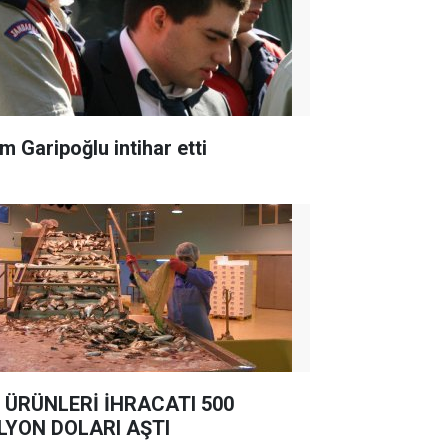
m Garipoğlu intihar etti
 ÜRÜNLERİ İHRACATI 500
LYON DOLARI AŞTI