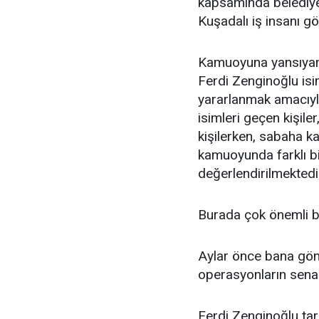
kapsamında belediye
Kuşadalı iş insanı göz
Kamuoyuna yansıyan b
Ferdi Zenginoğlu isi
yararlanmak amacıyla
isimleri geçen kişiler
kişilerken, sabaha ka
kamuoyunda farklı bi
değerlendirilmektedi
Burada çok önemli b
Aylar önce bana gön
operasyonların senar
Ferdi Zenginoğlu tar