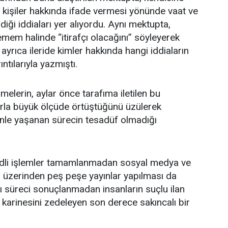
rli kişiler hakkında ifade vermesi yönünde vaat ve
ldiği iddiaları yer alıyordu. Aynı mektupta,
emem halinde “itirafçı olacağını” söyleyerek
 ayrıca ileride kimler hakkında hangi iddiaların
ıntılarıyla yazmıştı.
elerin, aylar önce tarafıma iletilen bu
arla büyük ölçüde örtüştüğünü üzülerek
le yaşanan sürecin tesadüf olmadığı
dli işlemler tamamlanmadan sosyal medya ve
 üzerinden peş peşe yayınlar yapılması da
gı süreci sonuçlanmadan insanların suçlu ilan
karinesini zedeleyen son derece sakıncalı bir