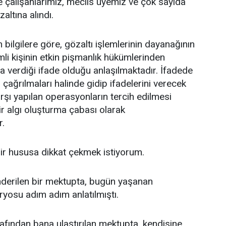
 çalışanlarımız, meclis üyemiz ve çok sayıda
altına alındı.
ilgilere göre, gözaltı işlemlerinin dayanağının
mli kişinin etkin pişmanlık hükümlerinden
 verdiği ifade olduğu anlaşılmaktadır. İfadede
, çağrılmaları halinde gidip ifadelerini verecek
rşı yapılan operasyonların tercih edilmesi
r algı oluşturma çabası olarak
r.
ir hususa dikkat çekmek istiyorum.
derilen bir mektupta, bugün yaşanan
yosu adım adım anlatılmıştı.
afından bana ulaştırılan mektupta, kendisine