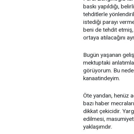
baskı yapıldığı, beli
tehditlerle yönlendiri
istediği parayı verm
beni de tehdit etmiş,
ortaya atılacağını ayr
Bugün yaşanan gelişm
mektuptaki anlatıml
görüyorum. Bu neden
kanaatindeyim.
Öte yandan, henüz a
bazı haber mecraları
dikkat çekicidir. Yar
edilmesi, masumiyet 
yaklaşımdır.