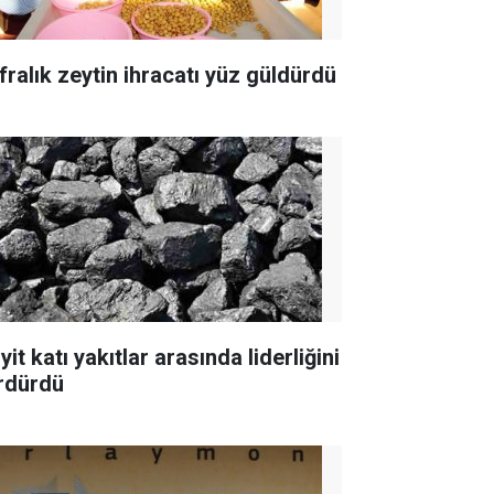
fralık zeytin ihracatı yüz güldürdü
yit katı yakıtlar arasında liderliğini
rdürdü