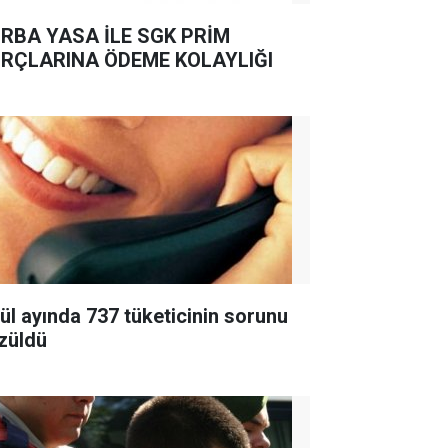
RBA YASA İLE SGK PRİM
RÇLARINA ÖDEME KOLAYLIĞI
lül ayında 737 tüketicinin sorunu
züldü