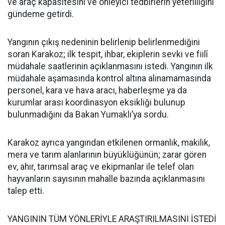
ve araç kapasitesini ve önleyici tedbirlerin yeterliliğini
gündeme getirdi.
Yangının çıkış nedeninin belirlenip belirlenmediğini
soran Karakoz; ilk tespit, ihbar, ekiplerin sevki ve fiilî
müdahale saatlerinin açıklanmasını istedi. Yangının ilk
müdahale aşamasında kontrol altına alınamamasında
personel, kara ve hava aracı, haberleşme ya da
kurumlar arası koordinasyon eksikliği bulunup
bulunmadığını da Bakan Yumaklı’ya sordu.
Karakoz ayrıca yangından etkilenen ormanlık, makilik,
mera ve tarım alanlarının büyüklüğünün; zarar gören
ev, ahır, tarımsal araç ve ekipmanlar ile telef olan
hayvanların sayısının mahalle bazında açıklanmasını
talep etti.
YANGININ TÜM YÖNLERİYLE ARAŞTIRILMASINI İSTEDİ