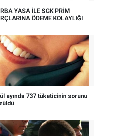
RBA YASA İLE SGK PRİM
RÇLARINA ÖDEME KOLAYLIĞI
lül ayında 737 tüketicinin sorunu
züldü