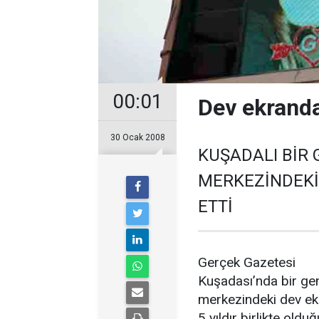
00:01
Dev ekranda
30 Ocak 2008
KUŞADALI BİR 
MERKEZİNDEKİ
ETTİ
Gerçek Gazetesi
Kuşadası’nda bir genç
merkezindeki dev ekra
5 yıldır birlikte old