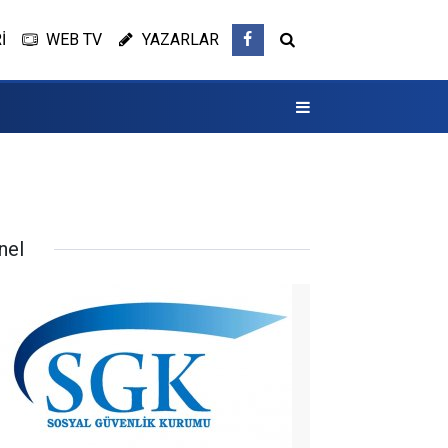
İ
WEB TV
YAZARLAR
nel