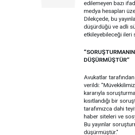
edilemeyen bazı ifade
medya hesapları üzer
Dilekçede, bu yayınla
düşürdüğü ve adli sü
etkileyebileceği ileri
‘’SORUŞTURMANIN 
DÜŞÜRMÜŞTÜR’’
Avukatlar tarafından
verildi: "Müvekkilimi
kararıyla soruşturma
kısıtlandığı bir soru
tarafımızca dahi teyi
haber siteleri ve so
Bu yayınlar soruşturm
düşürmüştür."