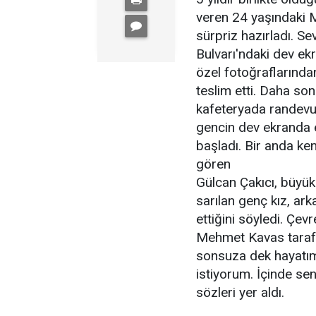
veren 24 yaşındaki Me
sürpriz hazırladı. S
Bulvarı'ndaki dev ekr
özel fotoğraflarından 
teslim etti. Daha son
kafeteryada randevu 
gencin dev ekranda e
başladı. Bir anda ken
gören
Gülcan Çakıcı, büyük
sarılan genç kız, ark
ettiğini söyledi. Çev
Mehmet Kavas tarafın
sonsuza dek hayatım
istiyorum. İçinde sen
sözleri yer aldı.