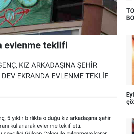
TO
BO
 evlenme teklifi
GENÇ, KIZ ARKADAŞINA ŞEHİR
 DEV EKRANDA EVLENME TEKLİF
Ey
çö
, 5 yıldır birlikte olduğu kız arkadaşına şehir
nı kullanarak evlenme teklif etti.
uğu sevgilisi Gülcan Çakıcı ile evlenmeye karar