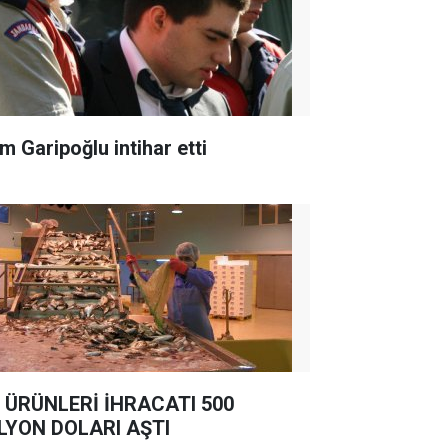
m Garipoğlu intihar etti
 ÜRÜNLERİ İHRACATI 500
LYON DOLARI AŞTI