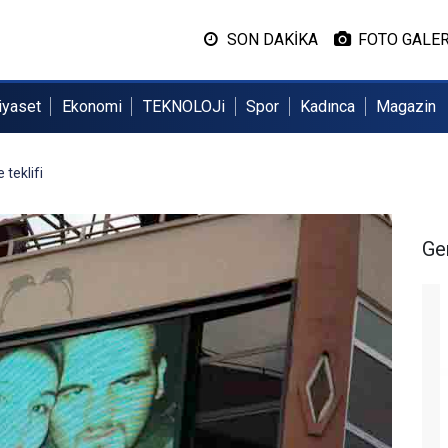
SON DAKİKA
FOTO GALER
iyaset
Ekonomi
TEKNOLOJi
Spor
Kadınca
Magazin
teklifi
Ge