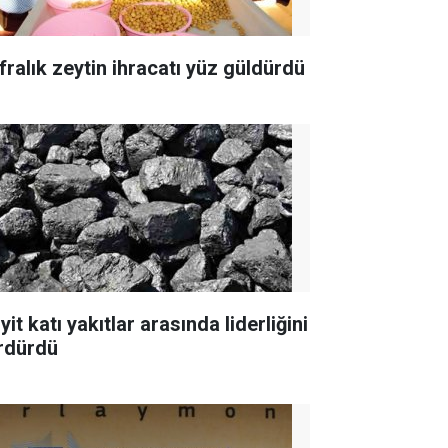
fralık zeytin ihracatı yüz güldürdü
yit katı yakıtlar arasında liderliğini
rdürdü