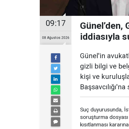
09:17
Günel’den, Gi
iddiasıyla 
08 Ağustos 2026
Günel'in avukatl
gizli bilgi ve be
kişi ve kuruluş
Başsavcılığı'na
Suç duyurusunda, İst
soruşturma dosyası h
kısıtlanması kararın