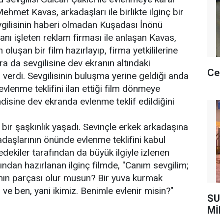
hmet Kavas, arkadaşları ile birlikte ilginç bir
evgilisinin haberi olmadan Kuşadası İnönü
anı işleten reklam firması ile anlaşan Kavas,
oluşan bir film hazırlayıp, firma yetkililerine
ra da sevgilisine dev ekranın altındaki
Ce
verdi. Sevgilisinin buluşma yerine geldiği anda
vlenme teklifini ilan ettiği film dönmeye
disine dev ekranda evlenme teklif edildiğini
 bir şaşkınlık yaşadı. Sevinçle erkek arkadaşına
adaşlarının önünde evlenme teklifini kabul
redekiler tarafından da büyük ilgiyle izlenen
dan hazırlanan ilginç filmde, "Canım sevgilim;
ın parçası olur musun? Bir yuva kurmak
 ve ben, yani ikimiz. Benimle evlenir misin?"
SU
Mİ