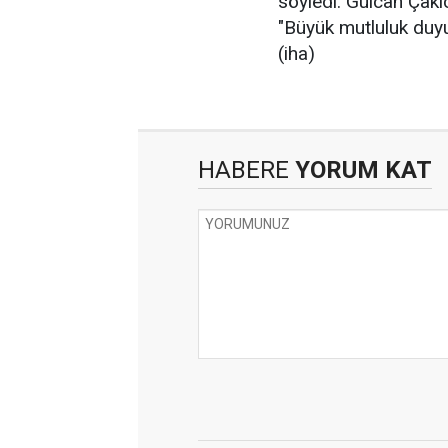
söyledi. Gülcan Çakıc
"Büyük mutluluk duy
(iha)
HABERE
YORUM KAT