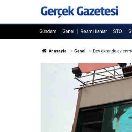
Gündem
Genel
Resmi İlanlar
STO
S
Anasayfa
Genel
Dev ekranda evlenme 