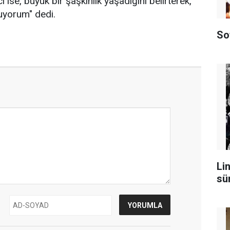
ı ise, büyük bir şaşkınlık yaşadığını belirterek,
uyorum" dedi.
So
Lin
sü