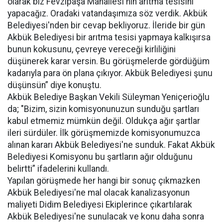
olarak biz Fevzipaşa Mahallesi'nin arıtma tesisini
yapacağız. Oradaki vatandaşımıza söz verdik. Akbük
Belediyesi'nden bir cevap bekliyoruz. İleride bir gün
Akbük Belediyesi bir arıtma tesisi yapmaya kalkışırsa
bunun kokusunu, çevreye vereceği kirliliğini
düşünerek karar versin. Bu görüşmelerde gördüğüm
kadarıyla para ön plana çıkıyor. Akbük Belediyesi şunu
düşünsün” diye konuştu.
Akbük Belediye Başkan Vekili Süleyman Yeniçerioğlu
da; "Bizim, sizin komisyonunuzun sunduğu şartları
kabul etmemiz mümkün değil. Oldukça ağır şartlar
ileri sürdüler. İlk görüşmemizde komisyonumuzca
alınan kararı Akbük Belediyesi'ne sunduk. Fakat Akbük
Belediyesi Komisyonu bu şartların ağır olduğunu
belirtti” ifadelerini kullandı.
Yapılan görüşmede her hangi bir sonuç çıkmazken
Akbük Belediyesi'ne mal olacak kanalizasyonun
maliyeti Didim Belediyesi Ekiplerince çıkartılarak
Akbük Belediyesi'ne sunulacak ve konu daha sonra