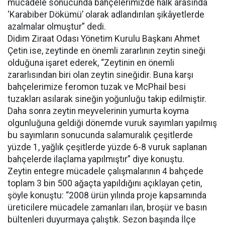
mücadele sonucunda bahçelerimizde halk arasında
‘Karabiber Dökümü’ olarak adlandırılan şikâyetlerde
azalmalar olmuştur” dedi.
Didim Ziraat Odası Yönetim Kurulu Başkanı Ahmet
Çetin ise, zeytinde en önemli zararlının zeytin sineği
olduğuna işaret ederek, “Zeytinin en önemli
zararlısından biri olan zeytin sineğidir. Buna karşı
bahçelerimize feromon tuzak ve McPhail besi
tuzakları asılarak sineğin yoğunluğu takip edilmiştir.
Daha sonra zeytin meyvelerinin yumurta koyma
olgunluğuna geldiği dönemde vuruk sayımları yapılmış
bu sayımların sonucunda salamuralık çeşitlerde
yüzde 1, yağlık çeşitlerde yüzde 6-8 vuruk saplanan
bahçelerde ilaçlama yapılmıştır” diye konuştu.
Zeytin entegre mücadele çalışmalarının 4 bahçede
toplam 3 bin 500 ağaçta yapıldığını açıklayan çetin,
şöyle konuştu: “2008 ürün yılında proje kapsamında
üreticilere mücadele zamanları ilan, broşür ve basın
bültenleri duyurmaya çalıştık. Sezon başında İlçe