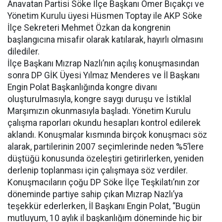
Anavatan Partisi Söke İlçe Başkanı Ömer Bıçakçı ve
Yönetim Kurulu üyesi Hüsmen Toptay ile AKP Söke
İlçe Sekreteri Mehmet Özkan da kongrenin
başlangıcına misafir olarak katılarak, hayırlı olmasını
dilediler.
İlçe Başkanı Mızrap Nazlı’nın açılış konuşmasından
sonra DP GİK Üyesi Yılmaz Menderes ve İl Başkanı
Engin Polat Başkanlığında kongre divanı
oluşturulmasıyla, kongre saygı duruşu ve İstiklal
Marşımızın okunmasıyla başladı. Yönetim Kurulu
çalışma raporları okundu hesapları kontrol edilerek
aklandı. Konuşmalar kısmında birçok konuşmacı söz
alarak, partilerinin 2007 seçimlerinde neden %5’lere
düştüğü konusunda özeleştiri getirirlerken, yeniden
derlenip toplanması için çalışmaya söz verdiler.
Konuşmacıların çoğu DP Söke İlçe Teşkilatı’nın zor
döneminde partiye sahip çıkan Mızrap Nazlı’ya
teşekkür ederlerken, İl Başkanı Engin Polat, “Bugün
mutluyum, 10 aylık il başkanlığım döneminde hiç bir