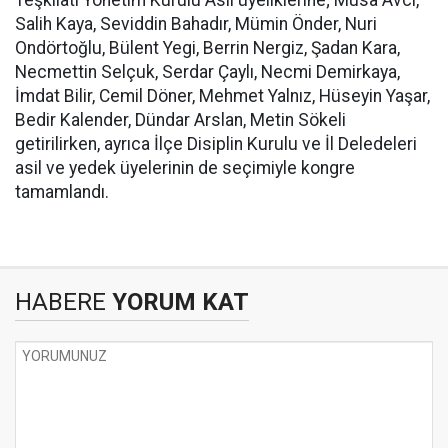
Teşkilatı Yönetim Kurulu Asil üyeliklerine; Musa Avcı,
Salih Kaya, Seviddin Bahadır, Mümin Önder, Nuri
Ondörtoğlu, Bülent Yegi, Berrin Nergiz, Şadan Kara,
Necmettin Selçuk, Serdar Çaylı, Necmi Demirkaya,
İmdat Bilir, Cemil Döner, Mehmet Yalnız, Hüseyin Yaşar,
Bedir Kalender, Dündar Arslan, Metin Sökeli
getirilirken, ayrıca İlçe Disiplin Kurulu ve İl Deledeleri
asil ve yedek üyelerinin de seçimiyle kongre
tamamlandı.
HABERE
YORUM KAT