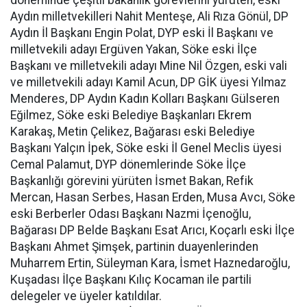
döneminde çeşitli bakanlık görevlerini yürüten, eski
Aydın milletvekilleri Nahit Menteşe, Ali Rıza Gönül, DP
Aydın İl Başkanı Engin Polat, DYP eski İl Başkanı ve
milletvekili adayı Ergüven Yakan, Söke eski İlçe
Başkanı ve milletvekili adayı Mine Nil Özgen, eski vali
ve milletvekili adayı Kamil Acun, DP GİK üyesi Yılmaz
Menderes, DP Aydın Kadın Kolları Başkanı Gülseren
Eğilmez, Söke eski Belediye Başkanları Ekrem
Karakaş, Metin Çelikez, Bağarası eski Belediye
Başkanı Yalçın İpek, Söke eski İl Genel Meclis üyesi
Cemal Palamut, DYP dönemlerinde Söke İlçe
Başkanlığı görevini yürüten İsmet Bakan, Refik
Mercan, Hasan Serbes, Hasan Erden, Musa Avcı, Söke
eski Berberler Odası Başkanı Nazmi İçenoğlu,
Bağarası DP Belde Başkanı Esat Arıcı, Koçarlı eski İlçe
Başkanı Ahmet Şimşek, partinin duayenlerinden
Muharrem Ertin, Süleyman Kara, İsmet Haznedaroğlu,
Kuşadası İlçe Başkanı Kılıç Kocaman ile partili
delegeler ve üyeler katıldılar.