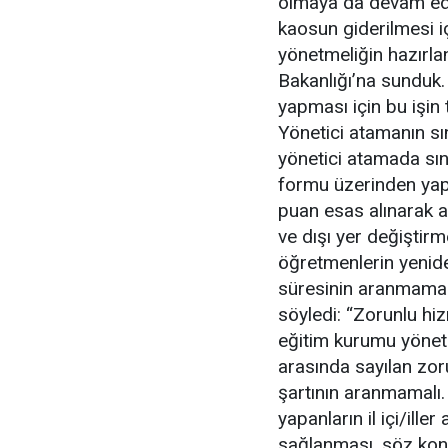
olmaya da devam ede
kaosun giderilmesi içi
yönetmeliğin hazırlan
Bakanlığı’na sunduk.
yapması için bu işin 
Yönetici atamanın sı
yönetici atamada sı
formu üzerinden yap
puan esas alınarak at
ve dışı yer değiştirm
öğretmenlerin yenide
süresinin aranmaması
söyledi: “Zorunlu hi
eğitim kurumu yöneti
arasında sayılan zo
şartının aranmamalı.
yapanların il içi/ille
sağlanması, söz konu