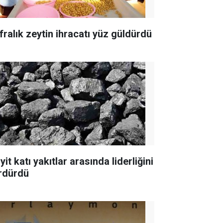
fralık zeytin ihracatı yüz güldürdü
yit katı yakıtlar arasında liderliğini
rdürdü