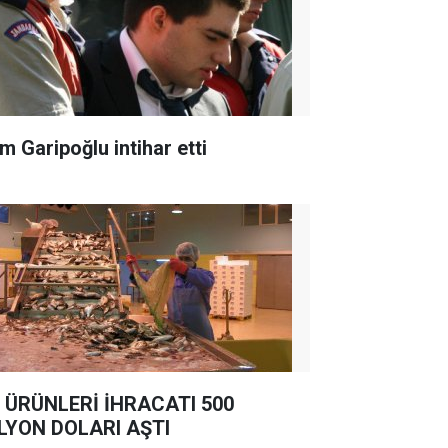
m Garipoğlu intihar etti
 ÜRÜNLERİ İHRACATI 500
LYON DOLARI AŞTI