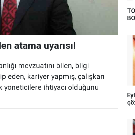
TO
BO
den atama uyarısı!
anlığı mevzuatını bilen, bilgi
kip eden, kariyer yapmış, çalışkan
 yöneticilere ihtiyacı olduğunu
Ey
çö