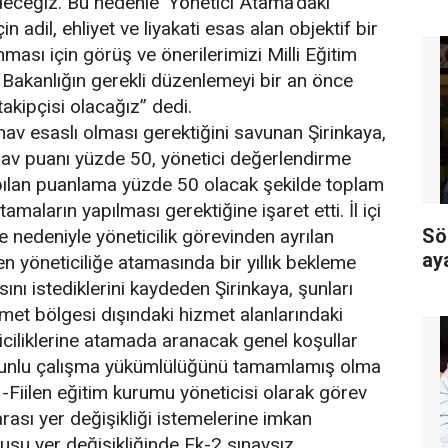
ceğiz. Bu nedenle ‘Yönetici Atama’daki’
n adil, ehliyet ve liyakati esas alan objektif bir
ması için görüş ve önerilerimizi Milli Eğitim
 Bakanlığın gerekli düzenlemeyi bir an önce
takipçisi olacağız” dedi.
nav esaslı olması gerektiğini savunan Şirinkaya,
nav puanı yüzde 50, yönetici değerlendirme
ılan puanlama yüzde 50 olacak şekilde toplam
amaların yapılması gerektiğine işaret etti. İl içi
Sö
e nedeniyle yöneticilik görevinden ayrılan
ay
n yöneticiliğe atamasında bir yıllık bekleme
nı istediklerini kaydeden Şirinkaya, şunları
zmet bölgesi dışındaki hizmet alanlarındaki
ciliklerine atamada aranacak genel koşullar
runlu çalışma yükümlülüğünü tamamlamış olma
 -Fiilen eğitim kurumu yöneticisi olarak görev
r arası yer değişikliği istemelerine imkan
su yer değişikliğinde Ek-2 sınavsız