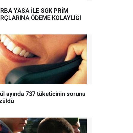
RBA YASA İLE SGK PRİM
RÇLARINA ÖDEME KOLAYLIĞI
lül ayında 737 tüketicinin sorunu
züldü