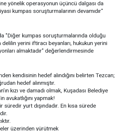
ine yönelik operasyonun üçüncü dalgası da
siyasi kumpas soruşturmalarının devamıdır"
da "Diğer kumpas soruşturmalarında olduğu
elilin yerini iftiracı beyanları, hukukun yerini
yonları almaktadır" değerlendirmesinde
nden kendisinin hedef alındığını belirten Tezcan;
rudan hedef alınmıştır.
an’ın kızı ve damadı olmak, Kuşadası Belediye
n avukatlığını yapmak!
 süredir yurt dışındadır. En kısa sürede
ir.
ıktır.
leler üzerinden yürütmek