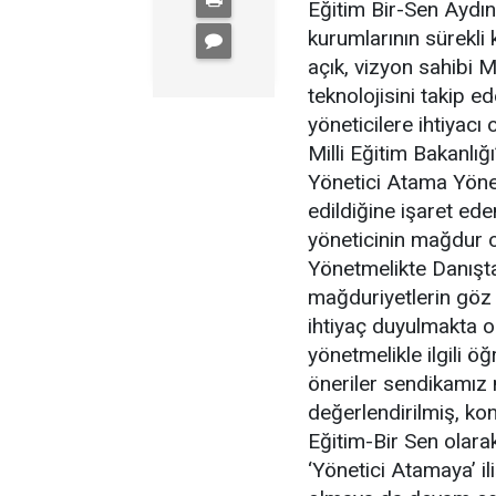
Eğitim Bir-Sen Aydı
kurumlarının sürekli
açık, vizyon sahibi Mi
teknolojisini takip e
yöneticilere ihtiyacı 
Milli Eğitim Bakanlığ
Yönetici Atama Yönetm
edildiğine işaret ede
yöneticinin mağdur o
Yönetmelikte Danışta
mağduriyetlerin göz
ihtiyaç duyulmakta o
yönetmelikle ilgili ö
öneriler sendikamız
değerlendirilmiş, kon
Eğitim-Bir Sen olarak
‘Yönetici Atamaya’ i