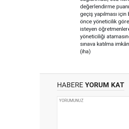
değerlendirme puan
geçiş yapılması için
önce yöneticilik gör
isteyen öğretmenlere
yöneticiliği atamas
sınava katılma imkân
(iha)
HABERE
YORUM KAT