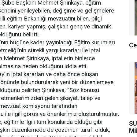
n Şube Başkanı Mehmet Şirinkaya, eğitim
 kendini yenileyebilen, değişime ve gelişmelere
lli eğitim Bakanlığı mevzuatını bilen, bilgi
den, kariyer yapmış, çalışkan genç ve dinamik
olduğunu belirtti.
ı’nın bugüne kadar yayınladığı Eğitim kurumları
Ce
eliği’nin sürekli yargı kararları ile iptal
n Mehmet Şirinkaya, iptallerin binlerce
lmasına neden olduğunu iddia etti.
y’ın iptal kararları ve daha önce oluşan
 önünde bulundurularak yeni bir düzenlemeye
lduğunu belirten Şirinkaya, “Söz konusu
ğretmenlerimizden gelen şikayet, talep ve
 mevzuat komisyonu tarafından
u ile ilgili görüş ve önerilerimiz oluşturulmuştur.
, eğitimle ilgili tüm konularda olduğu gibi
SU
lişkin düzenlemede de çözümün tarafı olduk,
Mİ