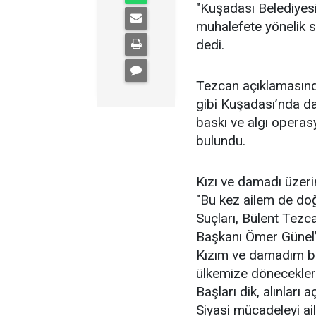
"Kuşadası Belediyes
muhalefete yönelik 
dedi.
Tezcan açıklamasın
gibi Kuşadası’nda da d
baskı ve algı operas
bulundu.
Kızı ve damadı üzeri
"Bu kez ailem de doğ
Suçları, Bülent Tezc
Başkanı Ömer Günel’i
Kızım ve damadım bir
ülkemize döneceklerd
Başları dik, alınları aç
Siyasi mücadeleyi ai