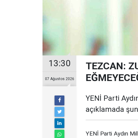
13:30
TEZCAN: Z
EĞMEYECEĞ
07 Ağustos 2026
YENİ Parti Aydın
açıklamada şunl
YENİ Parti Aydın Mil