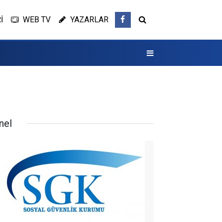
İ
WEB TV
YAZARLAR
nel