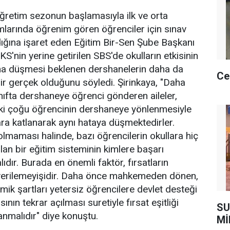
retim sezonun başlamasıyla ilk ve orta
mlarında öğrenim gören öğrenciler için sınav
ğına işaret eden Eğitim Bir-Sen Şube Başkanı
'nin yerine getirilen SBS'de okulların etkisinin
lana düşmesi beklenen dershanelerin daha da
Ce
r gerçek olduğunu söyledi. Şirinkaya, "Daha
ıfta dershaneye öğrenci gönderen aileler,
ki çoğu öğrencinin dershaneye yönlenmesiyle
ara katlanarak aynı hataya düşmektedirler.
maması halinde, bazı öğrencilerin okullara hiç
an bir eğitim sisteminin kimlere başarı
ıdır. Burada en önemli faktör, fırsatların
 verilemeyişidir. Daha önce mahkemeden dönen,
mik şartları yetersiz öğrencilere devlet desteği
ısının tekrar açılması suretiyle fırsat eşitliği
SU
nmalıdır" diye konuştu.
Mİ