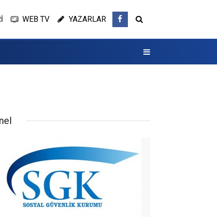
İ
WEB TV
YAZARLAR
nel