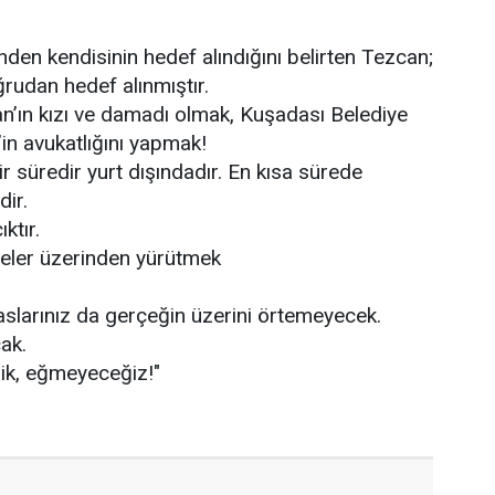
nden kendisinin hedef alındığını belirten Tezcan;
rudan hedef alınmıştır.
an’ın kızı ve damadı olmak, Kuşadası Belediye
n avukatlığını yapmak!
 süredir yurt dışındadır. En kısa sürede
ir.
ıktır.
leler üzerinden yürütmek
paslarınız da gerçeğin üzerini örtemeyecek.
ak.
k, eğmeyeceğiz!"