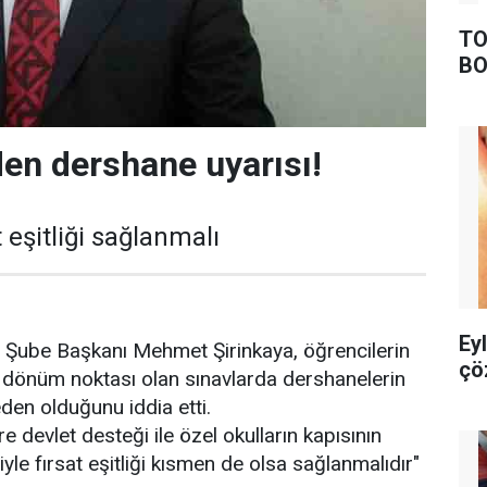
TO
BO
den dershane uyarısı!
t eşitliği sağlanmalı
Ey
n Şube Başkanı Mehmet Şirinkaya, öğrencilerin
çö
r dönüm noktası olan sınavlarda dershanelerin
neden olduğunu iddia etti.
re devlet desteği ile özel okulların kapısının
iyle fırsat eşitliği kısmen de olsa sağlanmalıdır"