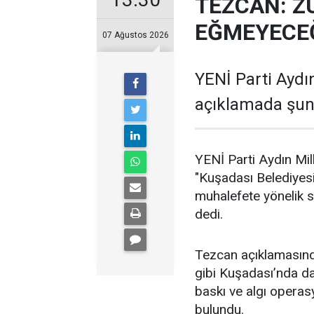
TEZCAN: Z
EĞMEYECEĞ
07 Ağustos 2026
YENİ Parti Aydın
açıklamada şunl
YENİ Parti Aydın Mil
"Kuşadası Belediyes
muhalefete yönelik 
dedi.
Tezcan açıklamasın
gibi Kuşadası’nda da d
baskı ve algı operas
bulundu.