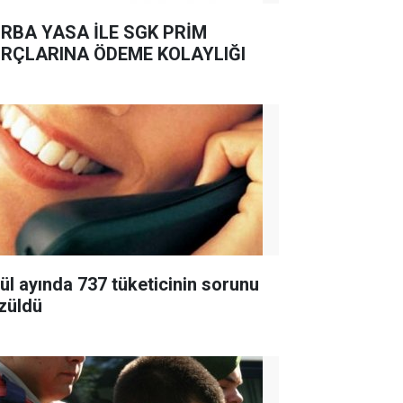
RBA YASA İLE SGK PRİM
RÇLARINA ÖDEME KOLAYLIĞI
lül ayında 737 tüketicinin sorunu
züldü