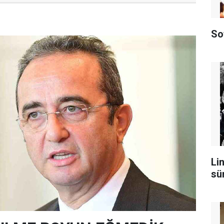
So
Lin
sü