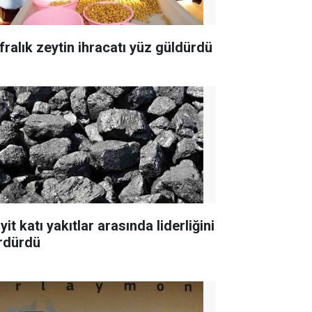
fralık zeytin ihracatı yüz güldürdü
yit katı yakıtlar arasında liderliğini
rdürdü