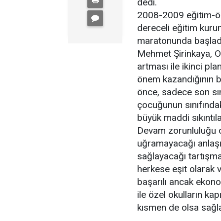
dedi.
2008-2009 eğitim-öğ
dereceli eğitim kuru
maratonunda başladı
Mehmet Şirinkaya, OKS
artması ile ikinci p
önem kazandığının bi
önce, sadece son sın
çocuğunun sınıfında
büyük maddi sıkıntıl
Devam zorunluluğu ol
uğramayacağı anlaşıl
sağlayacağı tartışmal
herkese eşit olarak
başarılı ancak ekono
ile özel okulların kap
kısmen de olsa sağla