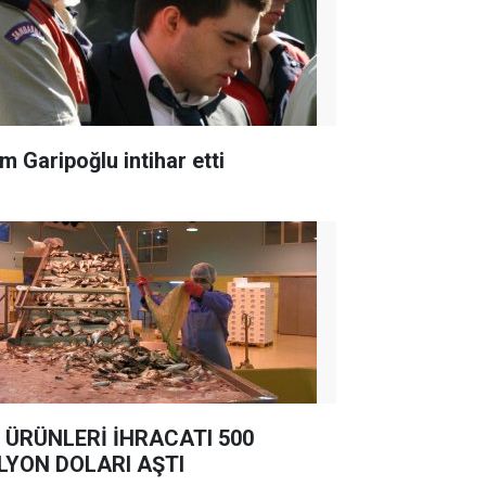
m Garipoğlu intihar etti
 ÜRÜNLERİ İHRACATI 500
LYON DOLARI AŞTI