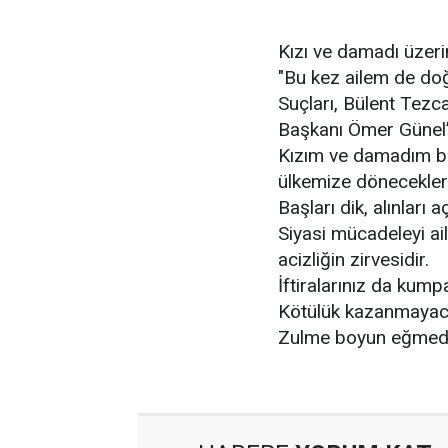
Kızı ve damadı üzeri
"Bu kez ailem de doğ
Suçları, Bülent Tezc
Başkanı Ömer Günel’i
Kızım ve damadım bir
ülkemize döneceklerd
Başları dik, alınları aç
Siyasi mücadeleyi ai
acizliğin zirvesidir.
İftiralarınız da kum
Kötülük kazanmayac
Zulme boyun eğmedi