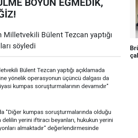
ULME BOYUN EĞMEDİK,
İZ!
 Milletvekili Bülent Tezcan yaptığı
arı söyledi
Br
ça
letvekili Bülent Tezcan yaptığı açıklamada
ine yönelik operasyonun üçüncü dalgası da
siyasi kumpas soruşturmalarının devamıdır"
da "Diğer kumpas soruşturmalarında olduğu
elilin yerini iftiracı beyanları, hukukun yerini
yonları almaktadır" değerlendirmesinde