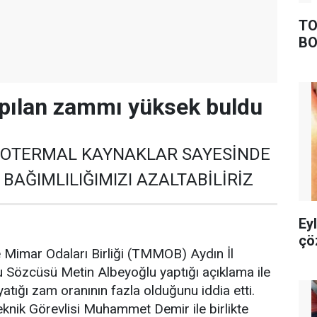
TO
BO
apılan zammı yüksek buldu
JEOTERMAL KAYNAKLAR SAYESİNDE
BAĞIMLILIĞIMIZI AZALTABİLİRİZ
Ey
çö
 Mimar Odaları Birliği (TMMOB) Aydın İl
 Sözcüsü Metin Albeyoğlu yaptığı açıklama ile
atığı zam oranının fazla olduğunu iddia etti.
Teknik Görevlisi Muhammet Demir ile birlikte