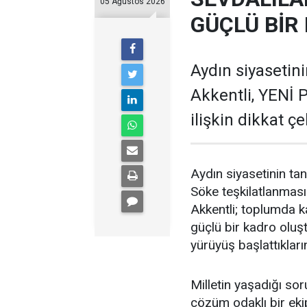
05 Ağustos 2026
GÜÇLÜ BİR
Aydın siyasetin
Akkentli, YENİ 
ilişkin dikkat ç
Aydın siyasetinin tan
Söke teşkilatlanmasın
Akkentli; toplumda ka
güçlü bir kadro oluşt
yürüyüş başlattıkların
Milletin yaşadığı sor
çözüm odaklı bir eki