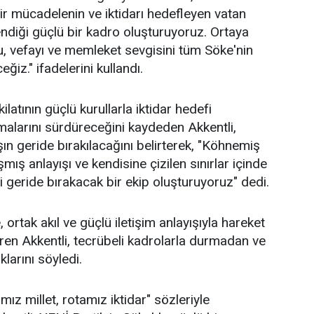
bir mücadelenin ve iktidarı hedefleyen vatan
endiği güçlü bir kadro oluşturuyoruz. Ortaya
 vefayı ve memleket sevgisini tüm Söke'nin
ğiz." ifadelerini kullandı.
latının güçlü kurullarla iktidar hedefi
alarını sürdüreceğini kaydeden Akkentli,
ın geride bırakılacağını belirterek, "Köhnemiş
ışmış anlayışı ve kendisine çizilen sınırlar içinde
 geride bırakacak bir ekip oluşturuyoruz" dedi.
 ortak akıl ve güçlü iletişim anlayışıyla hareket
iren Akkentli, tecrübeli kadrolarla durmadan ve
larını söyledi.
ız millet, rotamız iktidar" sözleriyle