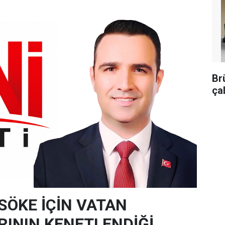
Br
ça
SÖKE İÇİN VATAN
RININ KENETLENDİĞİ