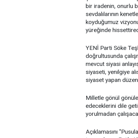
bir iradenin, onurlu 
sevdalılarının kenetl
koyduğumuz vizyonu,
yüreğinde hissettirece
YENİ Parti Söke Teşki
doğrultusunda çalışm
mevcut siyasi anlayış
siyaseti, yenilgiye al
siyaset yapan düzeni
Milletle gönül gönüle,
edeceklerini dile get
yorulmadan çalışacak
Açıklamasını "Pusulam