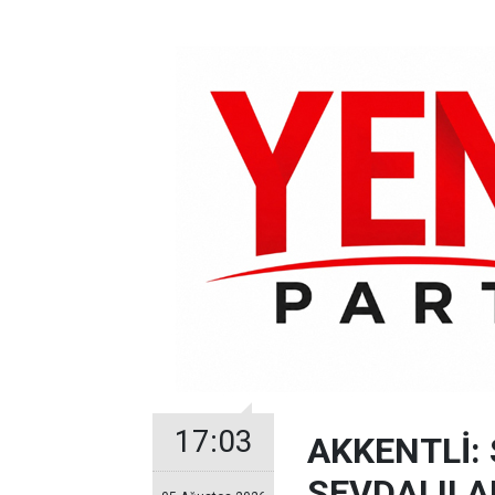
17:03
AKKENTLİ: 
SEVDALILA