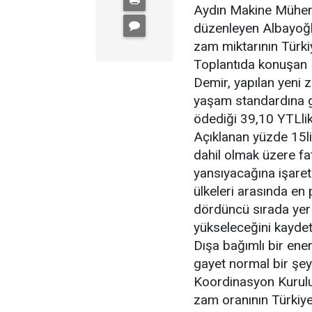
Aydın Makine Mühend
düzenleyen Albayoğl
zam miktarının Türkiy
Toplantıda konuşan 
Demir, yapılan yeni z
yaşam standardına gö
ödediği 39,10 YTLlik
Açıklanan yüzde 15li
dahil olmak üzere fa
yansıyacağına işaret
ülkeleri arasında en 
dördüncü sırada yer
yükseleceğini kaydett
Dışa bağımlı bir ener
gayet normal bir şe
Koordinasyon Kurulu
zam oranının Türkiye