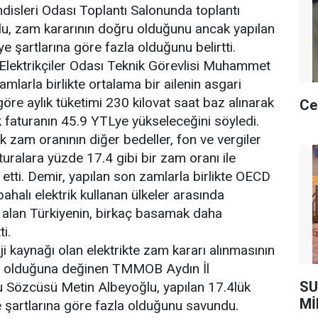
isleri Odası Toplantı Salonunda toplantı
u, zam kararının doğru olduğunu ancak yapılan
e şartlarına göre fazla olduğunu belirtti.
Elektrikçiler Odası Teknik Görevlisi Muhammet
amlarla birlikte ortalama bir ailenin asgari
re aylık tüketimi 230 kilovat saat baz alınarak
Ce
 faturanın 45.9 YTLye yükseleceğini söyledi.
k zam oranının diğer bedeller, fon ve vergiler
turalara yüzde 17.4 gibi bir zam oranı ile
 etti. Demir, yapılan son zamlarla birlikte OECD
pahalı elektrik kullanan ülkeler arasında
 alan Türkiyenin, birkaç basamak daha
i.
ji kaynağı olan elektrikte zam kararı alınmasının
y olduğuna değinen TMMOB Aydın İl
SU
 Sözcüsü Metin Albeyoğlu, yapılan 17.4lük
Mİ
 şartlarına göre fazla olduğunu savundu.