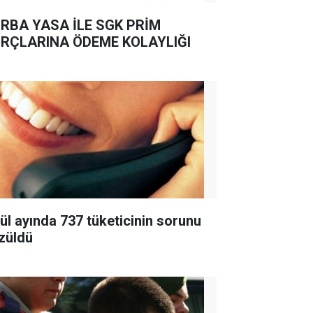
RBA YASA İLE SGK PRİM
RÇLARINA ÖDEME KOLAYLIĞI
lül ayında 737 tüketicinin sorunu
züldü