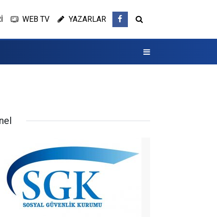
İ
WEB TV
YAZARLAR
nel