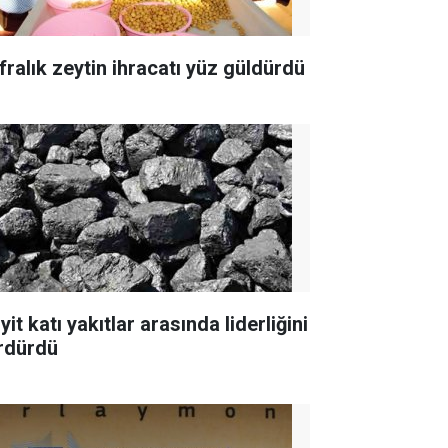
fralık zeytin ihracatı yüz güldürdü
yit katı yakıtlar arasında liderliğini
rdürdü