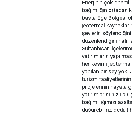
Enerjinin çok önemli
bağımlığın ortadan ka
başta Ege Bölgesi o
jeotermal kaynakları
şeylerin söylendiğin
düzenlendiğini hatır
Sultanhisar ilçelerim
yatırımların yapılmas
her kesimi jeotermal
yapılan bir şey yok. 
turizm faaliyetlerinin
projelerinin hayata g
yatırımlarını hızlı b
bağımlılığımızı azaltı
düşürebiliriz dedi. (i