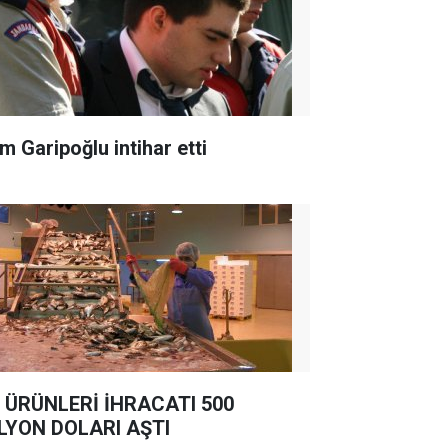
m Garipoğlu intihar etti
 ÜRÜNLERİ İHRACATI 500
LYON DOLARI AŞTI