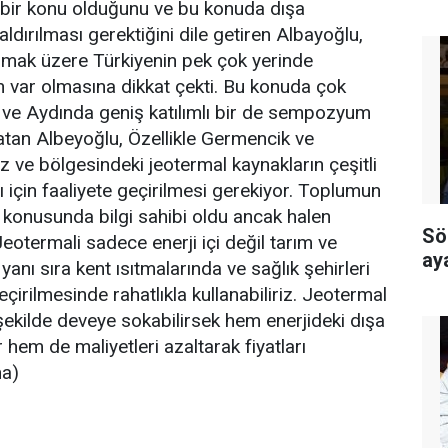
 bir konu olduğunu ve bu konuda dışa
ldırılması gerektiğini dile getiren Albayoğlu,
lmak üzere Türkiyenin pek çok yerinde
n var olmasına dikkat çekti. Bu konuda çok
i ve Aydında geniş katılımlı bir de sempozyum
latan Albeyoğlu, Özellikle Germencik ve
iz ve bölgesindeki jeotermal kaynakların çeşitli
ı için faaliyete geçirilmesi gerekiyor. Toplumun
 konusunda bilgi sahibi oldu ancak halen
Sö
Jeotermali sadece enerji içi değil tarım ve
ay
 yanı sıra kent ısıtmalarında ve sağlık şehirleri
eçirilmesinde rahatlıkla kullanabiliriz. Jeotermal
ir şekilde deveye sokabilirsek hem enerjideki dışa
r hem de maliyetleri azaltarak fiyatları
ha)