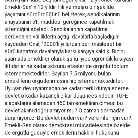
Emekli-Sen'in 12 yıldır fiili ve meşru bir şekilde
yaşamını sürdürdüğünü belirterek, sendikalarının
anayasanın 51. maddesi gereğince kapatılmak
istendiğini söyledi. Sendikalarının kapatılma
serüvenine valiliklerin açtığı davalarla başladığını
kaydeden Önal, "2000'li yıllardan beri maalesef bir
sürü kapatma davalarıyla karşı karşıya kaldık. Biz bu
aşamada emekliler olarak şunu iyice öğrendik ki siyasi
iktidarlar ne kadar sözünü etseler de örgütlü toplum
istememektedirler. Sayıları 7.5 milyonu bulan
emeklilerin örgütlenmesini hiç istememektedirler.
Uyuyan dev uyanmadan ne kadarı terki dünya ederse
devlet o kadar kazançlı çıkar düşüncesindedir. TÜFE
alacaklarını alamadan 460 bin emeklinin ölmesi bu
devlet aklını doğrulamıyor mu? O zaman sormadan
duramıyoruz. Bu devlet neden var? ve kimler için var?.
Emekli-Sen olarak demokrasi mücadelesinde özelde
de örgütlü gücüyle emeklilerin hakkını hukukunu