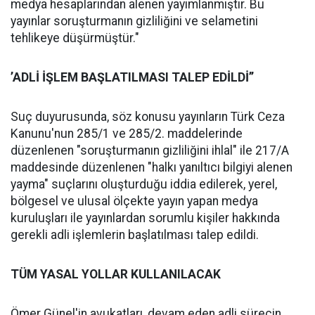
medya hesaplarından alenen yayımlanmıştır. Bu
yayınlar soruşturmanın gizliliğini ve selametini
tehlikeye düşürmüştür."
’ADLİ İŞLEM BAŞLATILMASI TALEP EDİLDİ’’
Suç duyurusunda, söz konusu yayınların Türk Ceza
Kanunu'nun 285/1 ve 285/2. maddelerinde
düzenlenen "soruşturmanın gizliliğini ihlal" ile 217/A
maddesinde düzenlenen "halkı yanıltıcı bilgiyi alenen
yayma" suçlarını oluşturduğu iddia edilerek, yerel,
bölgesel ve ulusal ölçekte yayın yapan medya
kuruluşları ile yayınlardan sorumlu kişiler hakkında
gerekli adli işlemlerin başlatılması talep edildi.
TÜM YASAL YOLLAR KULLANILACAK
Ömer Günel'in avukatları, devam eden adli sürecin