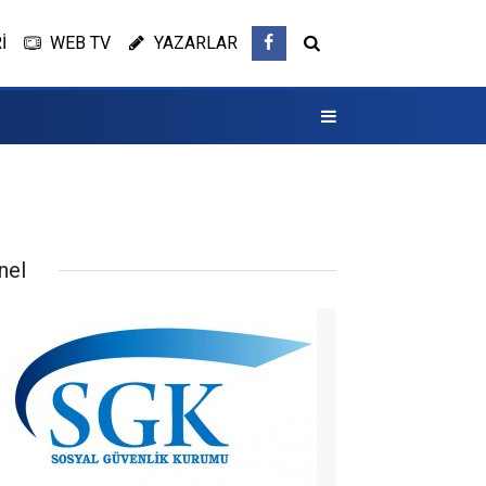
İ
WEB TV
YAZARLAR
nel