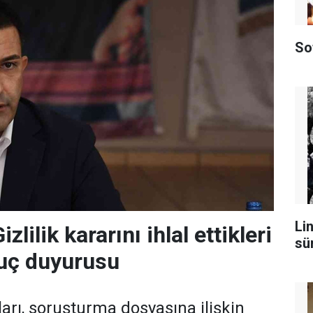
So
Lin
zlilik kararını ihlal ettikleri
sü
suç duyurusu
arı, soruşturma dosyasına ilişkin