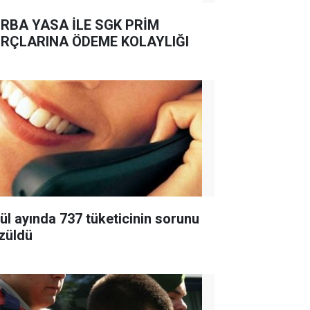
RBA YASA İLE SGK PRİM
RÇLARINA ÖDEME KOLAYLIĞI
lül ayında 737 tüketicinin sorunu
züldü