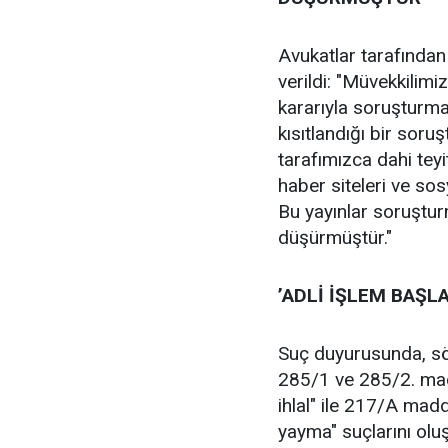
Avukatlar tarafından
verildi: "Müvekkilimi
kararıyla soruşturma
kısıtlandığı bir soru
tarafımızca dahi teyi
haber siteleri ve so
Bu yayınlar soruşturm
düşürmüştür."
’ADLİ İŞLEM BAŞLA
Suç duyurusunda, sö
285/1 ve 285/2. mad
ihlal" ile 217/A madd
yayma" suçlarını oluş