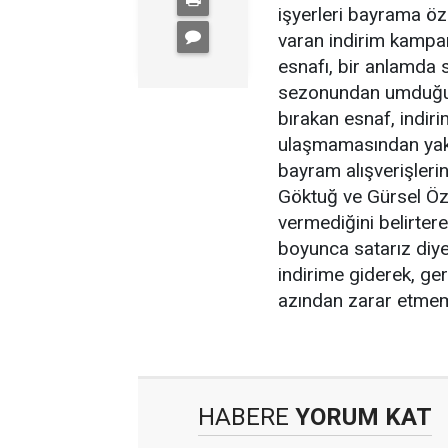
işyerleri bayrama öz
varan indirim kampa
esnafı, bir anlamda 
sezonundan umduğun
bırakan esnaf, indiri
ulaşmamasından yakı
bayram alışverişler
Göktuğ ve Gürsel Öze
vermediğini belirter
boyunca satarız diye
indirime giderek, ger
azından zarar etmeme
HABERE
YORUM KAT