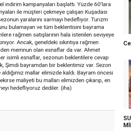
el indirim kampanyaları başlattı. Yüzde 60'lara
nyaları ile müşteri çekmeye çalışan Kuşadası
sezonun yaralarını sarmayı hedefliyor. Turizm
u bulamayan ve tüm beklentisini bayrama
mlere rağmen satışlarının hala istenilen seviyeye
nıyor. Ancak, geneldeki sıkıntıya rağmen
Ce
inden memnun olan esnaflar da var. Ahmet
r isimli esnaflar, sezonun beklentilere cevap
ek, Şimdi bayramdan bir beklentimiz var. Sezon
 aldığımız mallar elimizde kaldı. Bayram öncesi
ekirse maliyeti bu malları elimizden çıkarıp, en
yi hedefliyoruz dediler. (iha)
SU
Mİ