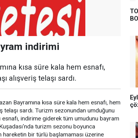
TO
BO
yram indirimi
ına kısa süre kala hem esnafı,
 alışveriş telaşı sardı.
Ey
zan Bayramına kısa süre kala hem esnafı, hem
çö
riş telaşı sardı. Turizm sezonundan umduğunu
 esnafı, indirime giderek tüm umudunu bayram
ı. Kuşadası'nda turizm sezonu boyunca
 hareketin bir türlü başlamaması üzerine