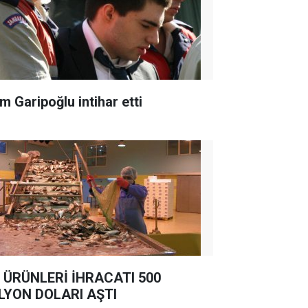
m Garipoğlu intihar etti
 ÜRÜNLERİ İHRACATI 500
LYON DOLARI AŞTI