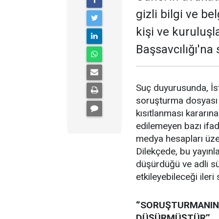
gizli bilgi ve be
kişi ve kuruluş
Başsavcılığı'na
Suç duyurusunda, İst
soruşturma dosyası h
kısıtlanması kararın
edilemeyen bazı ifade
medya hesapları üzer
Dilekçede, bu yayınla
düşürdüğü ve adli sü
etkileyebileceği ileri
‘’SORUŞTURMANIN 
DÜŞÜRMÜŞTÜR’’