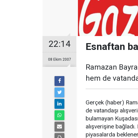
22:14
Esnaftan ba
08 Ekim 2007
Ramazan Bayram
hem de vatandaşı
Gerçek (haber) Rama
de vatandaşı alışve
bulamayan Kuşadası
alışverişine bağlad
piyasalarda beklenen