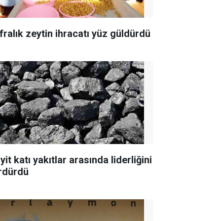
fralık zeytin ihracatı yüz güldürdü
yit katı yakıtlar arasında liderliğini
rdürdü