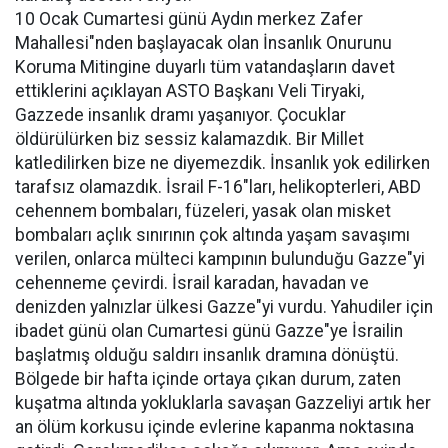
10 Ocak Cumartesi günü Aydın merkez Zafer
Mahallesi"nden başlayacak olan İnsanlık Onurunu
Koruma Mitingine duyarlı tüm vatandaşların davet
ettiklerini açıklayan ASTO Başkanı Veli Tiryaki,
Gazzede insanlık dramı yaşanıyor. Çocuklar
öldürülürken biz sessiz kalamazdık. Bir Millet
katledilirken bize ne diyemezdik. İnsanlık yok edilirken
tarafsız olamazdık. İsrail F-16"ları, helikopterleri, ABD
cehennem bombaları, füzeleri, yasak olan misket
bombaları açlık sınırının çok altında yaşam savaşımı
verilen, onlarca mülteci kampının bulunduğu Gazze"yi
cehenneme çevirdi. İsrail karadan, havadan ve
denizden yalnızlar ülkesi Gazze"yi vurdu. Yahudiler için
ibadet günü olan Cumartesi günü Gazze"ye İsrailin
başlatmış olduğu saldırı insanlık dramına dönüştü.
Bölgede bir hafta içinde ortaya çıkan durum, zaten
kuşatma altında yokluklarla savaşan Gazzeliyi artık her
an ölüm korkusu içinde evlerine kapanma noktasına