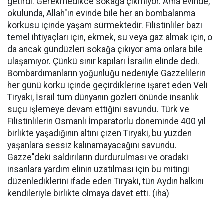
getirdi. Gerekmedikce sokağa çıkmıyor. Ama evinde,
okulunda, Allah"ın evinde bile her an bombalanma
korkusu içinde yaşam sürmektedir. Filistinliler bazı
temel ihtiyaçları için, ekmek, su veya gaz almak için, o
da ancak gündüzleri sokağa çıkıyor ama onlara bile
ulaşamıyor. Çünkü sınır kapıları İsrailin elinde dedi.
Bombardımanların yoğunluğu nedeniyle Gazzelilerin
her günü korku içinde geçirdiklerine işaret eden Veli
Tiryaki, İsrail tüm dünyanın gözleri önünde insanlık
suçu işlemeye devam ettiğini savundu. Türk ve
Filistinlilerin Osmanlı İmparatorlu döneminde 400 yıl
birlikte yaşadığının altını çizen Tiryaki, bu yüzden
yaşanlara sessiz kalınamayacağını savundu.
Gazze"deki saldırıların durdurulması ve oradaki
insanlara yardım elinin uzatılması için bu mitingi
düzenlediklerini ifade eden Tiryaki, tün Aydın halkını
kendileriyle birlikte olmaya davet etti. (iha)