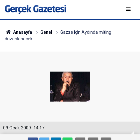
Anasayfa
Genel
Gazze için Aydında miting
düzenlenecek
09 Ocak 2009
14:17