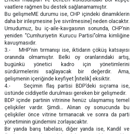
vaatlere rağmen bu destek sağlanamamıştır.
Bu gelişmeME durumu ise, CHP içindeki dinamiklerin
daha bir irileşmesine [ve sivrilmesine] neden olacaktır.
Umudumuz, bu iç-aile-kavgasının sonunda, CHP’nin
yeniden “Cumhuriyetin Kurucu Partisi”olma kimliğine
kavuşmasıdır.
3.- MHP’nin tırmanışı ise, iktidarın çöküş katsayısı
oranında olmamıştır. Belki oy oranlarındaki artış,
bugünkü yönetici kadro için yönetimlerini
sürdürmelerini sağlayacak bir değerdir. Ama,
gelişmenin içeriğinde keyfiyet [nitelik] eksiktir.
4.- Seçimin flaş partisi BDP’deki sıçrama ise,
üstünde ciddiyetle durulması gereken bir gelişmedir.
BDP içinde partinin vitrinine henüz ulaşmamış temel
çelişkiler vardır. Şimdi… Alınan oy sonucunda bu
çelişkiler önce vitrine tırmanacak ve sonra da parti
yönetiminin gündemini zorlayacaktır.
Bir yanda barış tabelası, diğer yanda ise, Kandil ve