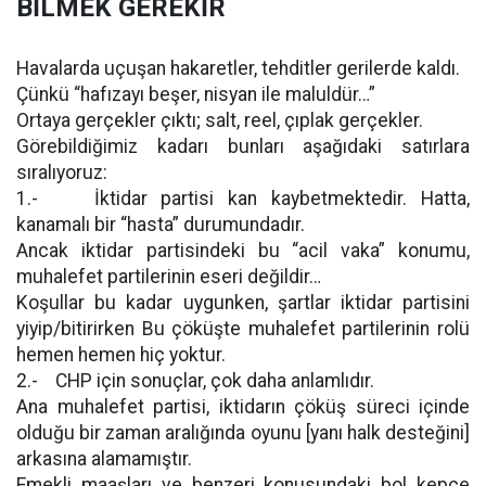
BİLMEK GEREKİR
Havalarda uçuşan hakaretler, tehditler gerilerde kaldı.
Çünkü “hafızayı beşer, nisyan ile maluldür…”
Ortaya gerçekler çıktı; salt, reel, çıplak gerçekler.
Görebildiğimiz kadarı bunları aşağıdaki satırlara
sıralıyoruz:
1.- İktidar partisi kan kaybetmektedir. Hatta,
kanamalı bir “hasta” durumundadır.
Ancak iktidar partisindeki bu “acil vaka” konumu,
muhalefet partilerinin eseri değildir…
Koşullar bu kadar uygunken, şartlar iktidar partisini
yiyip/bitirirken Bu çöküşte muhalefet partilerinin rolü
hemen hemen hiç yoktur.
2.- CHP için sonuçlar, çok daha anlamlıdır.
Ana muhalefet partisi, iktidarın çöküş süreci içinde
olduğu bir zaman aralığında oyunu [yanı halk desteğini]
arkasına alamamıştır.
Emekli maaşları ve benzeri konusundaki bol kepçe