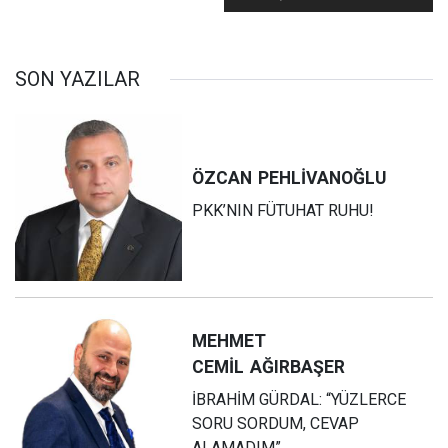
GAZETELERE DEMEÇ
VERMEKLE
OLMUYOR.
SON YAZILAR
GERÇEKTE UYGULAM
ÖZCAN
PEHLİVANOĞLU
PKK’NIN FÜTUHAT RUHU!
MEHMET
CEMİL
AĞIRBAŞER
İBRAHİM GÜRDAL: “YÜZLERCE
SORU SORDUM, CEVAP
ALAMADIM”