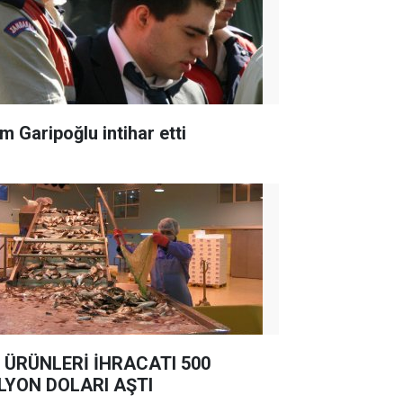
m Garipoğlu intihar etti
 ÜRÜNLERİ İHRACATI 500
LYON DOLARI AŞTI