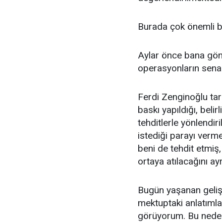
Burada çok önemli b
Aylar önce bana gön
operasyonların senar
Ferdi Zenginoğlu tar
baskı yapıldığı, beli
tehditlerle yönlendiri
istediği parayı verm
beni de tehdit etmiş,
ortaya atılacağını ayr
Bugün yaşanan gelişm
mektuptaki anlatıml
görüyorum. Bu neden