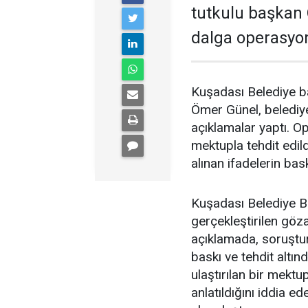
tutkulu başkan 
dalga operasyon
Kuşadası Belediye ba
Ömer Günel, belediye
açıklamalar yaptı. 
mektupla tehdit edil
alınan ifadelerin bas
Kuşadası Belediye B
gerçekleştirilen göza
açıklamada, soruştur
baskı ve tehdit altın
ulaştırılan bir mektu
anlatıldığını iddia 