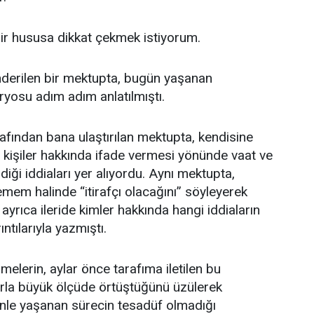
ir hususa dikkat çekmek istiyorum.
derilen bir mektupta, bugün yaşanan
yosu adım adım anlatılmıştı.
afından bana ulaştırılan mektupta, kendisine
rli kişiler hakkında ifade vermesi yönünde vaat ve
ldiği iddiaları yer alıyordu. Aynı mektupta,
emem halinde “itirafçı olacağını” söyleyerek
 ayrıca ileride kimler hakkında hangi iddiaların
ıntılarıyla yazmıştı.
elerin, aylar önce tarafıma iletilen bu
arla büyük ölçüde örtüştüğünü üzülerek
le yaşanan sürecin tesadüf olmadığı