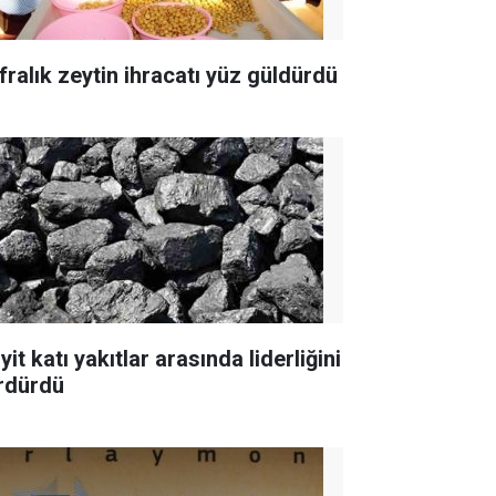
fralık zeytin ihracatı yüz güldürdü
yit katı yakıtlar arasında liderliğini
rdürdü