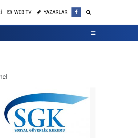
İ
WEB TV
YAZARLAR
nel