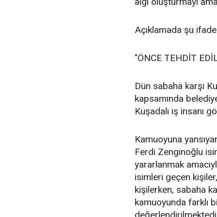
algı oluşturmayı ama
Açıklamada şu ifadele
"ÖNCE TEHDİT EDİL
Dün sabaha karşı Ku
kapsamında belediye
Kuşadalı iş insanı göz
Kamuoyuna yansıyan b
Ferdi Zenginoğlu isi
yararlanmak amacıyla
isimleri geçen kişiler
kişilerken, sabaha ka
kamuoyunda farklı bi
değerlendirilmektedi