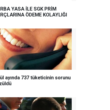
RBA YASA İLE SGK PRİM
RÇLARINA ÖDEME KOLAYLIĞI
lül ayında 737 tüketicinin sorunu
züldü