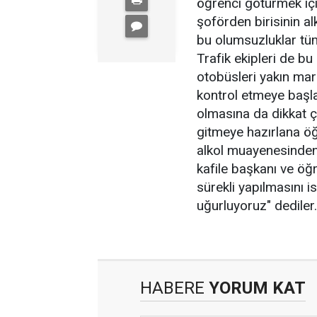
öğrenci götürmek iç
şoförden birisinin al
bu olumsuzluklar tüm
Trafik ekipleri de b
otobüsleri yakın mark
kontrol etmeye başla
olmasına da dikkat çe
gitmeye hazırlana öğ
alkol muayenesinden g
kafile başkanı ve öğr
sürekli yapılmasını is
uğurluyoruz" dediler.
HABERE
YORUM KAT