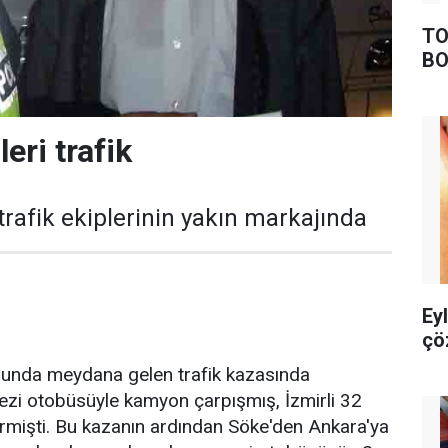
TO
BO
eri trafik
trafik ekiplerinin yakın markajında
Ey
çö
olunda meydana gelen trafik kazasında
gezi otobüsüyle kamyon çarpışmış, İzmirli 32
irmişti. Bu kazanın ardından Söke'den Ankara'ya