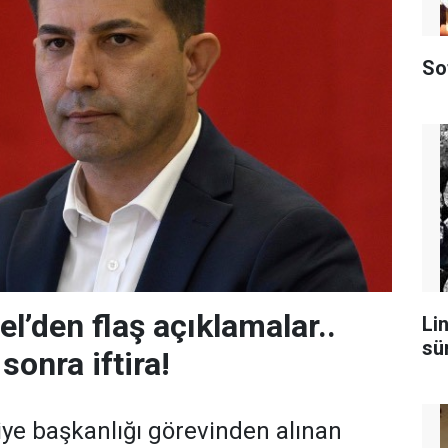
So
l’den flaş açıklamalar..
Lin
sü
sonra iftira!
ye başkanlığı görevinden alınan