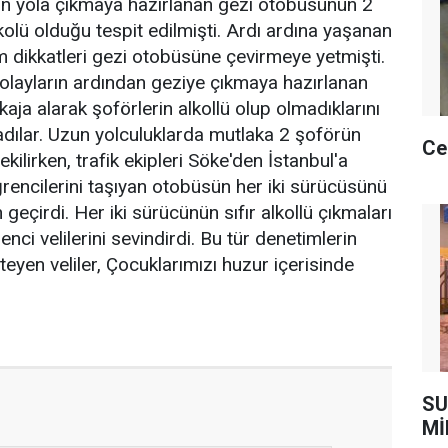
in yola çıkmaya hazırlanan gezi otobüsünün 2
kolü olduğu tespit edilmişti. Ardı ardına yaşanan
 dikkatleri gezi otobüsüne çevirmeye yetmişti.
u olayların ardından geziye çıkmaya hazırlanan
aja alarak şoförlerin alkollü olup olmadıklarını
dılar. Uzun yolculuklarda mutlaka 2 şoförün
Ce
kilirken, trafik ekipleri Söke'den İstanbul'a
rencilerini taşıyan otobüsün her iki sürücüsünü
eçirdi. Her iki sürücünün sıfır alkollü çıkmaları
enci velilerini sevindirdi. Bu tür denetimlerin
teyen veliler, Çocuklarımızı huzur içerisinde
SU
Mİ